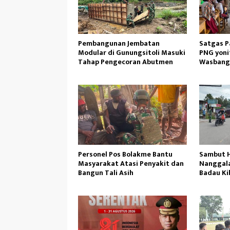
Pembangunan Jembatan
Satgas P
Modular di Gunungsitoli Masuki
PNG yoni
Tahap Pengecoran Abutmen
Wasbang
Gunung 
Personel Pos Bolakme Bantu
Sambut HU
Masyarakat Atasi Penyakit dan
Nanggal
Bangun Tali Asih
Badau Ki