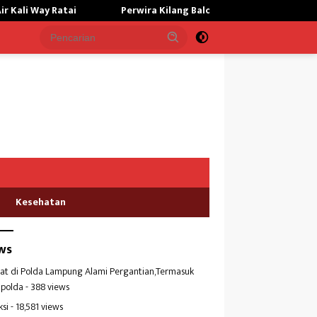
Perwira Kilang Balongan Gelar Doa Bersama, Perkuat Integritas
Kesehatan
ws
at di Polda Lampung Alami Pergantian,Termasuk
polda
- 388 views
ksi
- 18,581 views