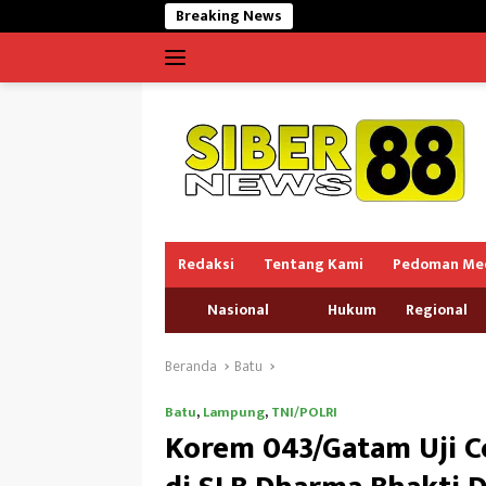
Langsung
Breaking News
Dugaan Pencem
ke
konten
Redaksi
Tentang Kami
Pedoman Med
Nasional
Hukum
Regional
Beranda
Batu
Batu
,
Lampung
,
TNI/POLRI
Korem 043/Gatam Uji Co