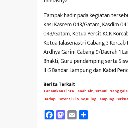
tandasnya.
Tampak hadir pada kegiatan tersebu
Kasi Kasrem 043/Gatam, Kasdim 041
043/Gatam, Ketua Persit KCK Korcab
Ketua Jalasenastri Cabang 3 Korcab 
Ardhya Garini Cabang 9/Daerah 1 L
Bhakti, Guru pendamping serta Sisw
II-5 Bandar Lampung dan Kabid Pen
Berita Terkait
Tanamkan Cinta Tanah Air,Personil Nanggala
Hadapi Potensi El Nino,Bulog Lampung Perk
Fa
M
E
Sh
ce
as
m
ar