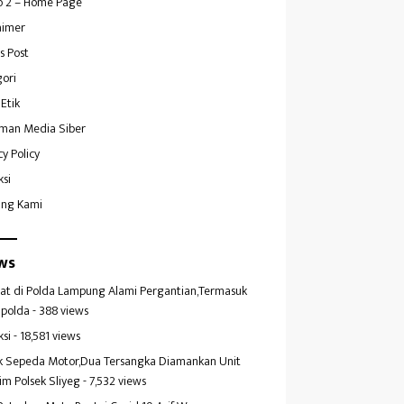
 2 – Home Page
aimer
s Post
ori
Etik
man Media Siber
cy Policy
ksi
ang Kami
ws
at di Polda Lampung Alami Pergantian,Termasuk
polda
- 388 views
ksi
- 18,581 views
k Sepeda Motor,Dua Tersangka Diamankan Unit
im Polsek Sliyeg
- 7,532 views