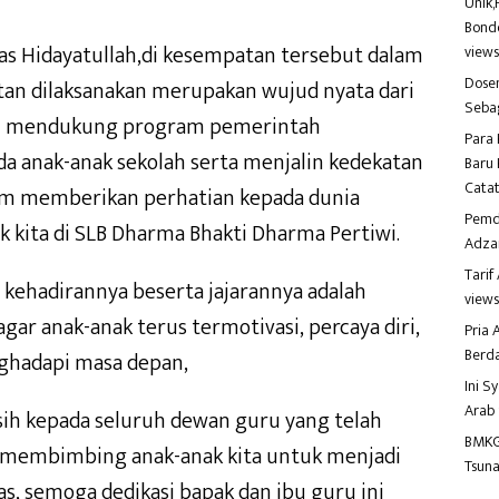
Unik,
Bondo
as Hidayatullah,di kesempatan tersebut dalam
view
Dosen
n dilaksanakan merupakan wujud nyata dari
Seba
m mendukung program pemerintah
Para 
 anak-anak sekolah serta menjalin kedekatan
Baru 
Catat
am memberikan perhatian kepada dunia
Pemd
k kita di SLB Dharma Bhakti Dharma Pertiwi.
Adza
Tari
ehadirannya beserta jajarannya adalah
view
ar anak-anak terus termotivasi, percaya diri,
Pria
Berd
nghadapi masa depan,
Ini S
Arab
ih kepada seluruh dewan guru yang telah
BMKG
 membimbing anak-anak kita untuk menjadi
Tsuna
as, semoga dedikasi bapak dan ibu guru ini