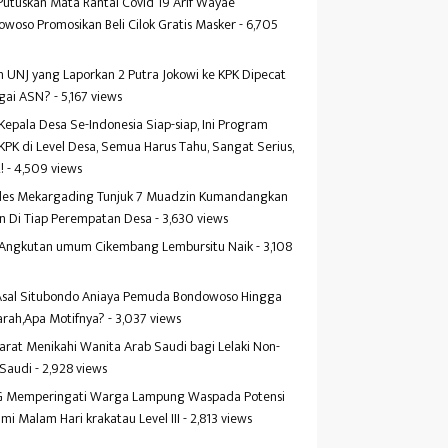
Putuskan Mata Rantai Covid 19 Arif Wayae
woso Promosikan Beli Cilok Gratis Masker
- 6,705
s
 UNJ yang Laporkan 2 Putra Jokowi ke KPK Dipecat
gai ASN?
- 5,167 views
Kepala Desa Se-Indonesia Siap-siap, Ini Program
KPK di Level Desa, Semua Harus Tahu, Sangat Serius,
!
- 4,509 views
es Mekargading Tunjuk 7 Muadzin Kumandangkan
n Di Tiap Perempatan Desa
- 3,630 views
f Angkutan umum Cikembang Lembursitu Naik
- 3,108
s
 Asal Situbondo Aniaya Pemuda Bondowoso Hingga
arah,Apa Motifnya?
- 3,037 views
yarat Menikahi Wanita Arab Saudi bagi Lelaki Non-
 Saudi
- 2,928 views
 Memperingati Warga Lampung Waspada Potensi
mi Malam Hari krakatau Level III
- 2,813 views