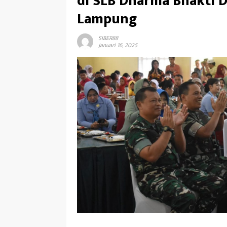
di SLB Dharma Bhakti 
Lampung
SIBER88
Januari 16, 2025