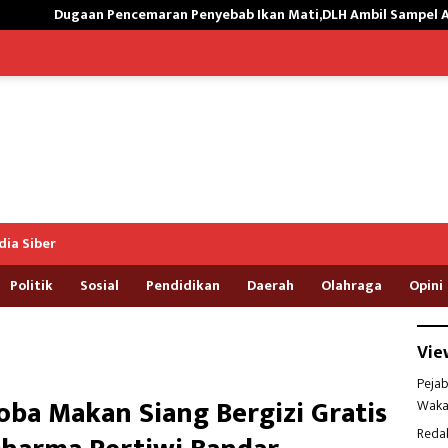
aran Penyebab Ikan Mati,DLH Ambil Sampel Air Kali Way Ratai
ia Siber
Politik
Sosial
Pendidikan
Daerah
Olahraga
Opini
Vie
Pejab
ba Makan Siang Bergizi Gratis
Waka
Reda