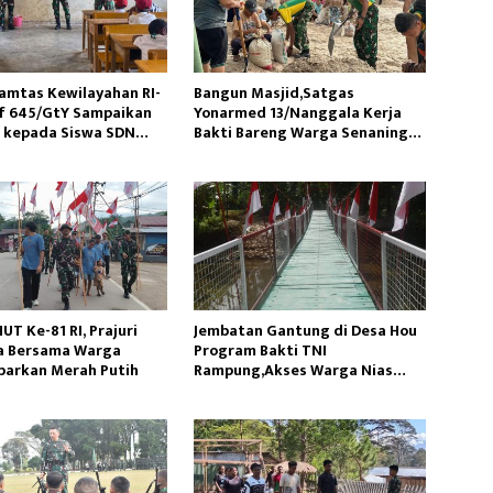
amtas Kewilayahan RI-
Bangun Masjid,Satgas
f 645/GtY Sampaikan
Yonarmed 13/Nanggala Kerja
 kepada Siswa SDN
Bakti Bareng Warga Senaning
Susu
Ambil Pasir Sungai
T Ke-81 RI, Prajuri
Jembatan Gantung di Desa Hou
a Bersama Warga
Program Bakti TNI
barkan Merah Putih
Rampung,Akses Warga Nias
Lancar