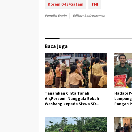
b
to
ail
e
Korem 043/Gatam
TNI
oo
d
Penulis: Erwin
Editor: Badruzzaman
k
o
n
Baca Juga
Tanamkan Cinta Tanah
Hadapi Po
Air,Personil Nanggala Bekali
Lampung
Wasbang kepada Siswa SD
Pangan 
Tunas Sejahtera