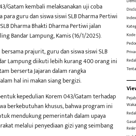
Demo
3/Gatam kembali melaksanakan uji coba
Discl
ma para guru dan siswa siswi SLB Dharma Pertiwi
Index
SLB Dharma Bhakti Dharma Pertiwi jalan
Kateg
iling Bandar Lampung, Kamis (16/1/2025).
Kode 
Pedo
 bersama prajurit, guru dan siswa siswi SLB
Priva
ar Lampung diikuti lebih kurang 400 orang ini
Reda
Tent
am berserta Jajaran dalam rangka
m hal ini makan siang bergizi.
Vie
 bentuk kepedulian Korem 043/Gatam terhadap
Pejab
Waka
swa berkebutuhan khusus, bahwa program ini
Reda
untuk mendukung pemerintah dalam upaya
Gasa
akat melalui penyediaan gizi yang seimbang
Reskr