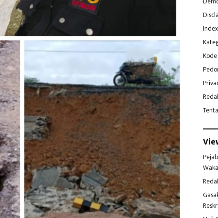
Demo
Discl
Index
Kateg
Kode 
Pedo
Priva
Reda
Tent
Vie
Pejab
Waka
Reda
Gasa
Reskr