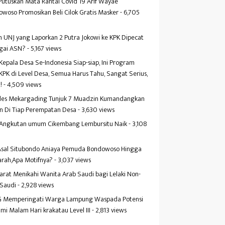
Putuskan Mata Rantai Covid 19 Arif Wayae
woso Promosikan Beli Cilok Gratis Masker
- 6,705
s
 UNJ yang Laporkan 2 Putra Jokowi ke KPK Dipecat
gai ASN?
- 5,167 views
Kepala Desa Se-Indonesia Siap-siap, Ini Program
KPK di Level Desa, Semua Harus Tahu, Sangat Serius,
!
- 4,509 views
es Mekargading Tunjuk 7 Muadzin Kumandangkan
n Di Tiap Perempatan Desa
- 3,630 views
f Angkutan umum Cikembang Lembursitu Naik
- 3,108
s
 Asal Situbondo Aniaya Pemuda Bondowoso Hingga
arah,Apa Motifnya?
- 3,037 views
yarat Menikahi Wanita Arab Saudi bagi Lelaki Non-
 Saudi
- 2,928 views
 Memperingati Warga Lampung Waspada Potensi
mi Malam Hari krakatau Level III
- 2,813 views