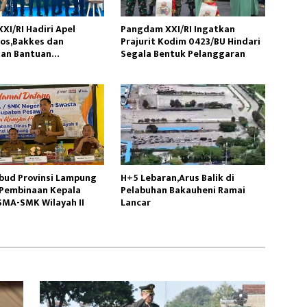
XI/RI Hadiri Apel
Pangdam XXI/RI Ingatkan
sos,Bakkes dan
Prajurit Kodim 0423/BU Hindari
an Bantuan
Segala Bentuk Pelanggaran
aan di Provinsi
bud Provinsi Lampung
H+5 Lebaran,Arus Balik di
Pembinaan Kepala
Pelabuhan Bakauheni Ramai
SMA-SMK Wilayah II
Lancar