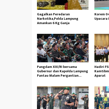
Gagalkan Peredaran
Korem 0
Narkotika,Polda Lampung
Upacara H
Amankan 6 Kg Ganja
Pangdam XXI/RI bersama
Hadiri F
Gubernur dan Kapolda Lampung
Kamtibm
Pantau Malam Pergantian
Aparat
Tahun