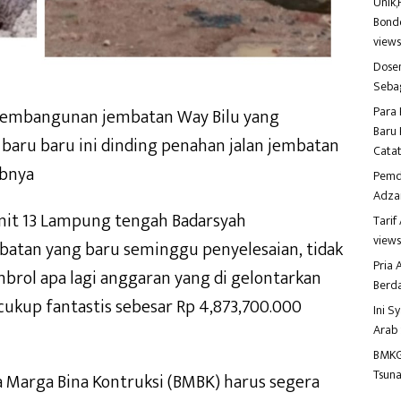
Unik,
Bondo
view
Dosen
Seba
Para 
embangunan jembatan Way Bilu yang
Baru 
aru baru ini dinding penahan jalan jembatan
Catat
abnya
Pemd
Adza
nit 13 Lampung tengah Badarsyah
Tari
view
batan yang baru seminggu penyelesaian, tidak
Pria
brol apa lagi anggaran yang di gelontarkan
Berd
kup fantastis sebesar Rp 4,873,700.000
Ini S
Arab
BMKG
Tsuna
na Marga Bina Kontruksi (BMBK) harus segera