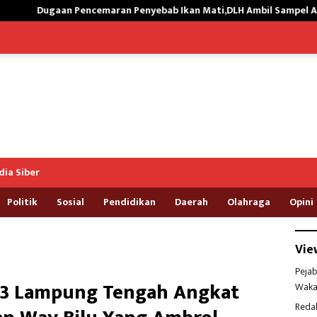
n Penyebab Ikan Mati,DLH Ambil Sampel Air Kali Way Ratai
ia Siber
Politik
Sosial
Pendidikan
Daerah
Olahraga
Opini
Vie
Pejab
13 Lampung Tengah Angkat
Waka
Reda