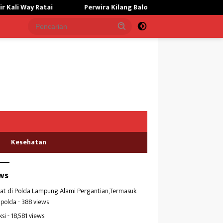
Perwira Kilang Balongan Gelar Doa Bersama, Perkuat Integritas da
Kesehatan
ws
at di Polda Lampung Alami Pergantian,Termasuk
polda
- 388 views
ksi
- 18,581 views