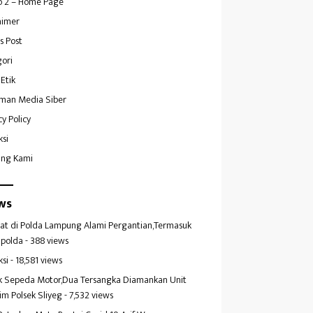
 2 – Home Page
aimer
s Post
ori
Etik
man Media Siber
cy Policy
ksi
ang Kami
ws
at di Polda Lampung Alami Pergantian,Termasuk
polda
- 388 views
ksi
- 18,581 views
k Sepeda Motor,Dua Tersangka Diamankan Unit
im Polsek Sliyeg
- 7,532 views