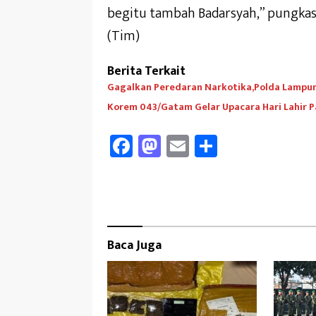
begitu tambah Badarsyah,” pungkas
(Tim)
Berita Terkait
Gagalkan Peredaran Narkotika,Polda Lampu
Korem 043/Gatam Gelar Upacara Hari Lahir P
Fa
M
E
Sh
ce
as
m
ar
b
to
ail
e
oo
d
k
o
Baca Juga
n