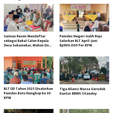
n
Saiman Resmi Mendaftar
Pemdes Negeri Galih Rejo
sebagai Bakal Calon Kepala
Salurkan BLT April–Juni
Desa Sukamekar, Mohon Doa
Rp900.000 Per KPM
Restu dan Dukungan
Masyarakat
BLT DD Tahun 2025 Disalurkan
Tiga Aliansi Massa Geruduk
Pemdes Batu Nangkop ke 30
Kantor BBWS Citanduy
KPM