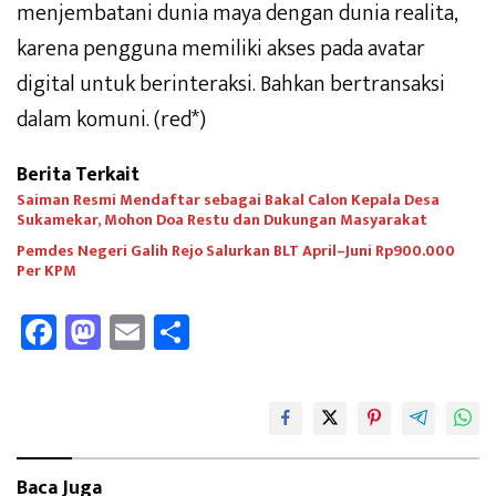
menjembatani dunia maya dengan dunia realita,
karena pengguna memiliki akses pada avatar
digital untuk berinteraksi. Bahkan bertransaksi
dalam komuni. (red*)
Berita Terkait
Saiman Resmi Mendaftar sebagai Bakal Calon Kepala Desa
Sukamekar, Mohon Doa Restu dan Dukungan Masyarakat
Pemdes Negeri Galih Rejo Salurkan BLT April–Juni Rp900.000
Per KPM
Fa
M
E
Sh
ce
as
m
ar
b
to
ail
e
oo
d
k
o
Baca Juga