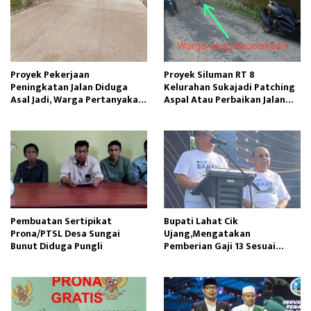
Proyek Pekerjaan
Proyek Siluman RT 8
Peningkatan Jalan Diduga
Kelurahan Sukajadi Patching
Asal Jadi, Warga Pertanyakan
Aspal Atau Perbaikan Jalan
Kualitas Pembangunan
Cekdam Menelan Korban
Pembuatan Sertipikat
Bupati Lahat Cik
Prona/PTSL Desa Sungai
Ujang,Mengatakan
Bunut Diduga Pungli
Pemberian Gaji 13 Sesuai
Dengan PP Nomor 15 Tahun
2023