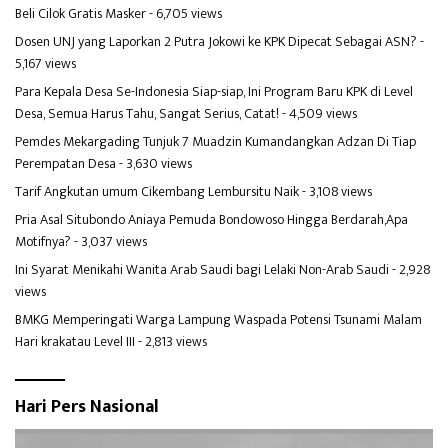
Beli Cilok Gratis Masker
- 6,705 views
Dosen UNJ yang Laporkan 2 Putra Jokowi ke KPK Dipecat Sebagai ASN?
-
5,167 views
Para Kepala Desa Se-Indonesia Siap-siap, Ini Program Baru KPK di Level
Desa, Semua Harus Tahu, Sangat Serius, Catat!
- 4,509 views
Pemdes Mekargading Tunjuk 7 Muadzin Kumandangkan Adzan Di Tiap
Perempatan Desa
- 3,630 views
Tarif Angkutan umum Cikembang Lembursitu Naik
- 3,108 views
Pria Asal Situbondo Aniaya Pemuda Bondowoso Hingga Berdarah,Apa
Motifnya?
- 3,037 views
Ini Syarat Menikahi Wanita Arab Saudi bagi Lelaki Non-Arab Saudi
- 2,928
views
BMKG Memperingati Warga Lampung Waspada Potensi Tsunami Malam
Hari krakatau Level III
- 2,813 views
Hari Pers Nasional