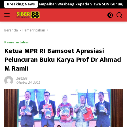
Langsung
Y Sampaikan Wasbang kepada Siswa SDN Gunung Susu
Breaking News
Bangu
ke
konten
Beranda
Pemerintahan
Pemerintahan
Ketua MPR RI Bamsoet Apresiasi
Peluncuran Buku Karya Prof Dr Ahmad
M Ramli
SIBER88
Oktober 24, 2022