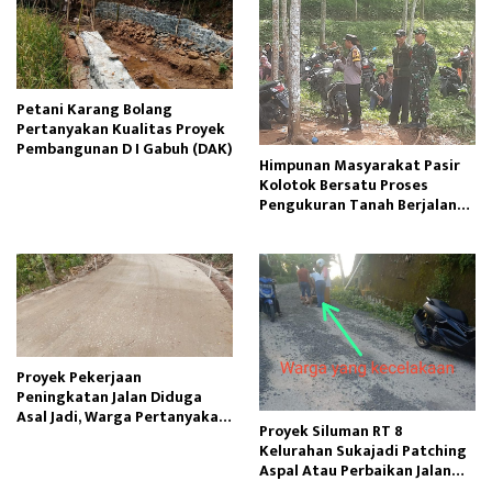
Petani Karang Bolang
Pertanyakan Kualitas Proyek
Pembangunan D I Gabuh (DAK)
Himpunan Masyarakat Pasir
Kolotok Bersatu Proses
Pengukuran Tanah Berjalan
Kondusif
Proyek Pekerjaan
Peningkatan Jalan Diduga
Asal Jadi, Warga Pertanyakan
Proyek Siluman RT 8
Kualitas Pembangunan
Kelurahan Sukajadi Patching
Aspal Atau Perbaikan Jalan
Cekdam Menelan Korban