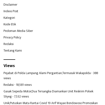
Disclaimer
Indexs Post
Kategori
Kode Etik
Pedoman Media Siber
Privacy Policy
Redaksi
Tentang Kami
Views
Pejabat di Polda Lampung Alami Pergantian,Termasuk Wakapolda
- 388
views
Redaksi
- 18,581 views
Gasak Sepeda Motor,Dua Tersangka Diamankan Unit Reskrim Polsek
Sliyeg
- 7,532 views
Unik,Putuskan Mata Rantai Covid 19 Arif Wayae Bondowoso Promosikan