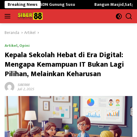
Langsung
a SDN Gunung Susu
Breaking News
Bangun Masjid,Satgas Yonarmed 13/Nang
ke
konten
Beranda
Artikel
Artikel
,
Opini
Kepala Sekolah Hebat di Era Digital:
Mengapa Kemampuan IT Bukan Lagi
Pilihan, Melainkan Keharusan
SIBER88
Juli 2, 2025