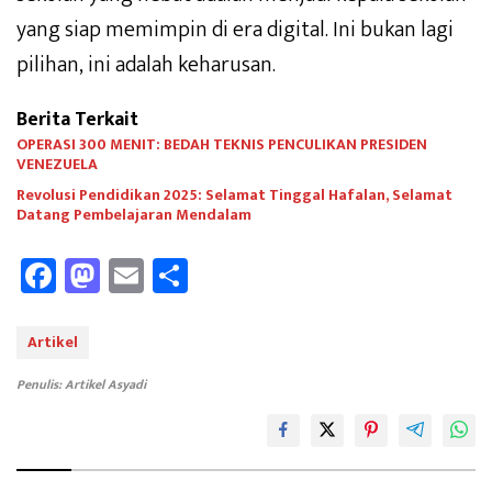
yang siap memimpin di era digital. Ini bukan lagi
pilihan, ini adalah keharusan.
Berita Terkait
OPERASI 300 MENIT: BEDAH TEKNIS PENCULIKAN PRESIDEN
VENEZUELA
Revolusi Pendidikan 2025: Selamat Tinggal Hafalan, Selamat
Datang Pembelajaran Mendalam
Fa
M
E
Sh
ce
as
m
ar
b
to
ail
e
Artikel
oo
d
Penulis: Artikel Asyadi
k
o
n