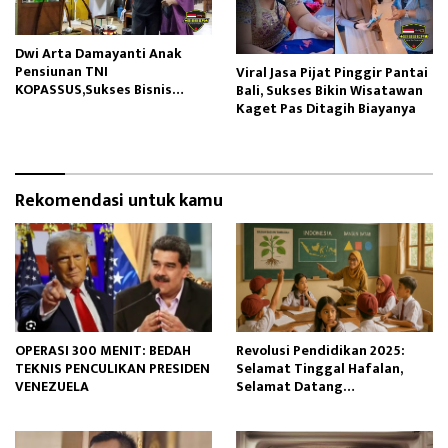
Dwi Arta Damayanti Anak
Pensiunan TNI
Viral Jasa Pijat Pinggir Pantai
KOPASSUS,Sukses Bisnis
Bali, Sukses Bikin Wisatawan
Kuliner Sate Klathak di
Kaget Pas Ditagih Biayanya
Magelang
Rekomendasi untuk kamu
OPERASI 300 MENIT: BEDAH
Revolusi Pendidikan 2025:
TEKNIS PENCULIKAN PRESIDEN
Selamat Tinggal Hafalan,
VENEZUELA
Selamat Datang
Pembelajaran Mendalam