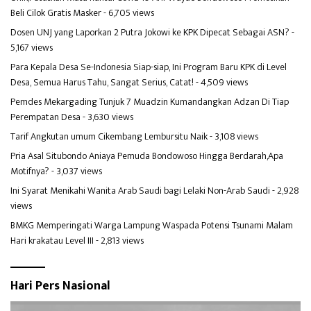
Beli Cilok Gratis Masker
- 6,705 views
Dosen UNJ yang Laporkan 2 Putra Jokowi ke KPK Dipecat Sebagai ASN?
-
5,167 views
Para Kepala Desa Se-Indonesia Siap-siap, Ini Program Baru KPK di Level
Desa, Semua Harus Tahu, Sangat Serius, Catat!
- 4,509 views
Pemdes Mekargading Tunjuk 7 Muadzin Kumandangkan Adzan Di Tiap
Perempatan Desa
- 3,630 views
Tarif Angkutan umum Cikembang Lembursitu Naik
- 3,108 views
Pria Asal Situbondo Aniaya Pemuda Bondowoso Hingga Berdarah,Apa
Motifnya?
- 3,037 views
Ini Syarat Menikahi Wanita Arab Saudi bagi Lelaki Non-Arab Saudi
- 2,928
views
BMKG Memperingati Warga Lampung Waspada Potensi Tsunami Malam
Hari krakatau Level III
- 2,813 views
Hari Pers Nasional