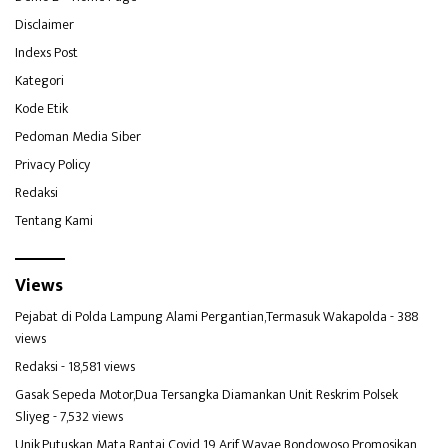
Disclaimer
Indexs Post
Kategori
Kode Etik
Pedoman Media Siber
Privacy Policy
Redaksi
Tentang Kami
Views
Pejabat di Polda Lampung Alami Pergantian,Termasuk Wakapolda
- 388
views
Redaksi
- 18,581 views
Gasak Sepeda Motor,Dua Tersangka Diamankan Unit Reskrim Polsek
Sliyeg
- 7,532 views
Unik,Putuskan Mata Rantai Covid 19 Arif Wayae Bondowoso Promosikan