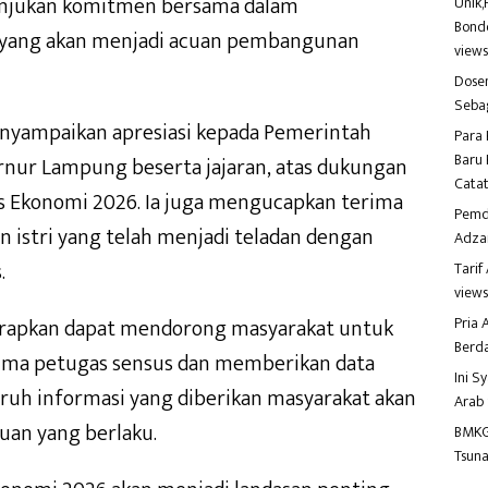
unjukan komitmen bersama dalam
Unik,
Bondo
yang akan menjadi acuan pembangunan
view
Dosen
Seba
enyampaikan apresiasi kepada Pemerintah
Para 
Baru 
nur Lampung beserta jajaran, atas dukungan
Catat
s Ekonomi 2026. Ia juga mengucapkan terima
Pemd
 istri yang telah menjadi teladan dengan
Adza
.
Tari
view
Pria
arapkan dapat mendorong masyarakat untuk
Berd
rima petugas sensus dan memberikan data
Ini S
ruh informasi yang diberikan masyarakat akan
Arab
tuan yang berlaku.
BMKG
Tsuna