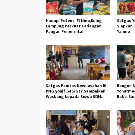
Hadapi Potensi El Nino,Bulog
Satgas Y
Lampung Perkuat Cadangan
Siapkan 
Pangan Pemerintah
Yalimo
Satgas Pamtas Kewilayahan RI-
Bangun M
PNG yonif 645/GtY Sampaikan
Yonarmed
Wasbang kepada Siswa SDN
Bakti Ba
Gunung Susu
Ambil Pa