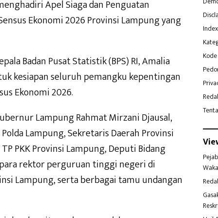
Demo
 menghadiri Apel Siaga dan Penguatan
Discl
ensus Ekonomi 2026 Provinsi Lampung yang
Index
Kateg
Kode 
pala Badan Pusat Statistik (BPS) RI, Amalia
Pedo
ntuk kesiapan seluruh pemangku kepentingan
Priva
sus Ekonomi 2026.
Reda
Tent
 Gubernur Lampung Rahmat Mirzani Djausal,
 Polda Lampung, Sekretaris Daerah Provinsi
Vie
TP PKK Provinsi Lampung, Deputi Bidang
Pejab
, para rektor perguruan tinggi negeri di
Waka
insi Lampung, serta berbagai tamu undangan
Reda
Gasa
Reskr