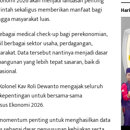
Ekonomi 2026 akan menjadi landasan penting
intah sekaligus memberikan manfaat bagi
Har
ingga masyarakat luas.
ebagai medical check-up bagi perekonomian,
l berbagai sektor usaha, perdagangan,
arakat. Data tersebut nantinya menjadi dasar
gunan yang lebih tepat sasaran, baik di
sional.
olonel Kav Roli Dewanto mengajak seluruh
 kepentingan untuk bersama-sama
us Ekonomi 2026.
momentum penting untuk menghasilkan data
s sebagai dasar penyusunan kebijakan serta