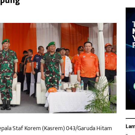
mpung
La
epala Staf Korem (Kasrem) 043/Garuda Hitam