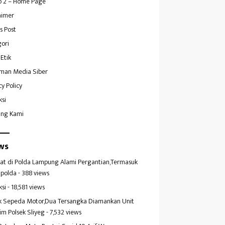
 2 – Home Page
aimer
s Post
ori
Etik
man Media Siber
cy Policy
ksi
ang Kami
ws
at di Polda Lampung Alami Pergantian,Termasuk
polda
- 388 views
ksi
- 18,581 views
k Sepeda Motor,Dua Tersangka Diamankan Unit
im Polsek Sliyeg
- 7,532 views