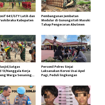
onif 645/GTY Latih dan
Pembangunan Jembatan
Paskibraka Kabupaten
Modular di Gunungsitoli Masuki
Tahap Pengecoran Abutmen
asjid,Satgas
Personil Polres Sinjai
 13/Nanggala Kerja
Laksanakan Korvei Usai Apel
reng Warga Senaning
Pagi, Peduli lingkungan
sir Sungai