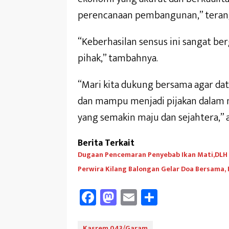
perencanaan pembangunan,” teran
“Keberhasilan sensus ini sangat be
pihak,” tambahnya.
“Mari kita dukung bersama agar dat
dan mampu menjadi pijakan dalam
yang semakin maju dan sejahtera,”
Berita Terkait
Dugaan Pencemaran Penyebab Ikan Mati,DLH A
Perwira Kilang Balongan Gelar Doa Bersama,
Fa
M
E
Sh
ce
as
m
ar
Kasrem 043/Garam