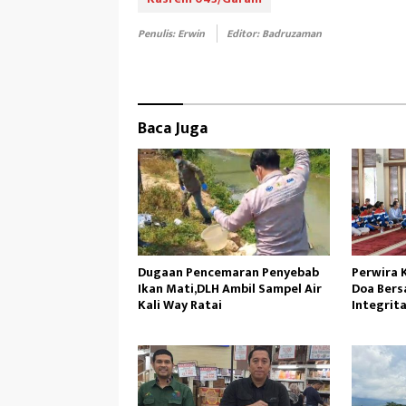
b
to
ail
e
oo
d
Penulis: Erwin
Editor: Badruzaman
k
o
n
Baca Juga
Dugaan Pencemaran Penyebab
Perwira 
Ikan Mati,DLH Ambil Sampel Air
Doa Bers
Kali Way Ratai
Integrit
Operasi