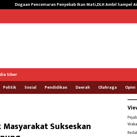
ran Penyebab Ikan Mati,DLH Ambil Sampel Air Kali Way Ratai
ia Siber
Politik
Sosial
Pendidikan
Daerah
Olahraga
Opini
Vie
Pejab
k Masyarakat Sukseskan
Waka
Reda