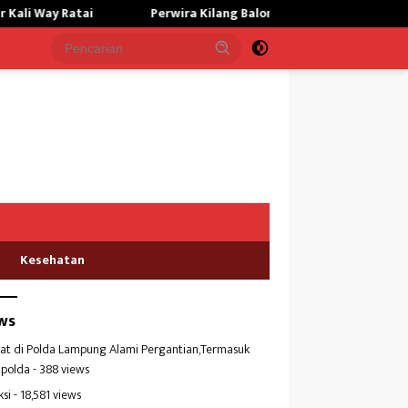
Perwira Kilang Balongan Gelar Doa Bersama, Perkuat Integritas 
Kesehatan
ws
at di Polda Lampung Alami Pergantian,Termasuk
polda
- 388 views
ksi
- 18,581 views