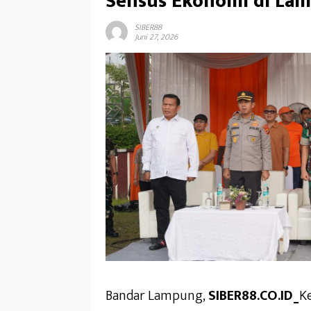
Sensus Ekonomi di La
SIBER88
Juni 27, 2026
Bandar Lampung,
SIBER88.CO.ID_
K