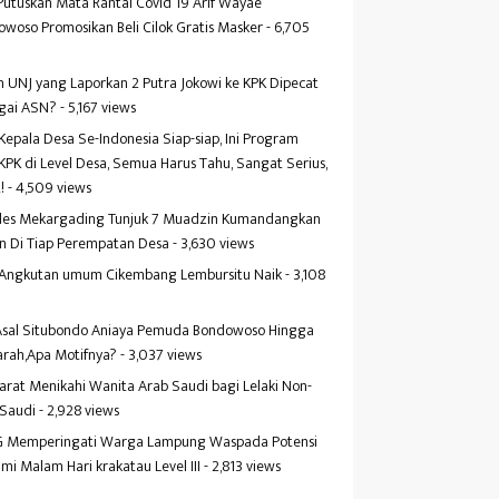
Putuskan Mata Rantai Covid 19 Arif Wayae
woso Promosikan Beli Cilok Gratis Masker
- 6,705
s
 UNJ yang Laporkan 2 Putra Jokowi ke KPK Dipecat
gai ASN?
- 5,167 views
Kepala Desa Se-Indonesia Siap-siap, Ini Program
KPK di Level Desa, Semua Harus Tahu, Sangat Serius,
!
- 4,509 views
es Mekargading Tunjuk 7 Muadzin Kumandangkan
n Di Tiap Perempatan Desa
- 3,630 views
f Angkutan umum Cikembang Lembursitu Naik
- 3,108
s
 Asal Situbondo Aniaya Pemuda Bondowoso Hingga
arah,Apa Motifnya?
- 3,037 views
yarat Menikahi Wanita Arab Saudi bagi Lelaki Non-
 Saudi
- 2,928 views
 Memperingati Warga Lampung Waspada Potensi
mi Malam Hari krakatau Level III
- 2,813 views