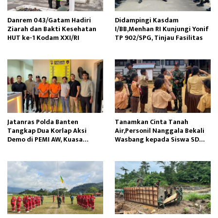
Danrem 043/Gatam Hadiri
Didampingi Kasdam
Ziarah dan Bakti Kesehatan
I/BB,Menhan RI Kunjungi Yonif
HUT ke-1 Kodam XXI/RI
TP 902/SPG, Tinjau Fasilitas
Jatanras Polda Banten
Tanamkan Cinta Tanah
Tangkap Dua Korlap Aksi
Air,Personil Nanggala Bekali
Demo di PEMI AW, Kuasa
Wasbang kepada Siswa SD
Hukum Minta Proses Hukum
Tunas Sejahtera
Profesional