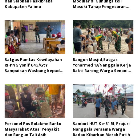
dan Siapkan Paskibraka
Modular di Gunungsitoli
Kabupaten Yalimo
Masuki Tahap Pengecoran
Abutmen
Satgas Pamtas Kewilayahan
Bangun Masjid,Satgas
RI-PNG yonif 645/GtY
Yonarmed 13/Nanggala Kerja
Sampaikan Wasbang kepada
Bakti Bareng Warga Senaning
Siswa SDN Gunung Susu
Ambil Pasir Sungai
Personel Pos Bolakme Bantu
Sambut HUT Ke-81 RI, Prajuri
Masyarakat Atasi Penyakit
Nanggala Bersama Warga
dan Bangun Tali Asih
Badau Kibarkan Merah Putih