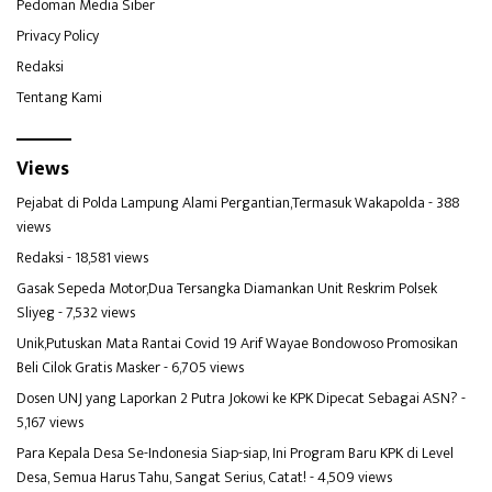
Pedoman Media Siber
Privacy Policy
Redaksi
Tentang Kami
Views
Pejabat di Polda Lampung Alami Pergantian,Termasuk Wakapolda
- 388
views
Redaksi
- 18,581 views
Gasak Sepeda Motor,Dua Tersangka Diamankan Unit Reskrim Polsek
Sliyeg
- 7,532 views
Unik,Putuskan Mata Rantai Covid 19 Arif Wayae Bondowoso Promosikan
Beli Cilok Gratis Masker
- 6,705 views
Dosen UNJ yang Laporkan 2 Putra Jokowi ke KPK Dipecat Sebagai ASN?
-
5,167 views
Para Kepala Desa Se-Indonesia Siap-siap, Ini Program Baru KPK di Level
Desa, Semua Harus Tahu, Sangat Serius, Catat!
- 4,509 views