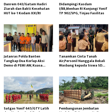
Danrem 043/Gatam Hadiri
Didampingi Kasdam
Ziarah dan Bakti Kesehatan
I/BB,Menhan RI Kunjungi Yonif
HUT ke-1 Kodam XXI/RI
TP 902/SPG, Tinjau Fasilitas
Jatanras Polda Banten
Tanamkan Cinta Tanah
Tangkap Dua Korlap Aksi
Air,Personil Nanggala Bekali
Demo di PEMI AW, Kuasa
Wasbang kepada Siswa SD
Hukum Minta Proses Hukum
Tunas Sejahtera
Profesional
Satgas Yonif 645/GTY Latih
Pembangunan Jembatan