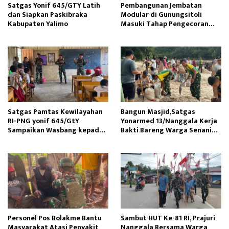
Satgas Yonif 645/GTY Latih
Pembangunan Jembatan
dan Siapkan Paskibraka
Modular di Gunungsitoli
Kabupaten Yalimo
Masuki Tahap Pengecoran
Abutmen
Satgas Pamtas Kewilayahan
Bangun Masjid,Satgas
RI-PNG yonif 645/GtY
Yonarmed 13/Nanggala Kerja
Sampaikan Wasbang kepada
Bakti Bareng Warga Senaning
Siswa SDN Gunung Susu
Ambil Pasir Sungai
Personel Pos Bolakme Bantu
Sambut HUT Ke-81 RI, Prajuri
Masyarakat Atasi Penyakit
Nanggala Bersama Warga