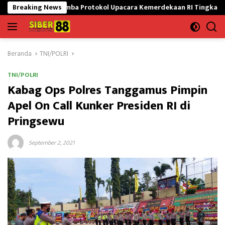
Langsung
uti Lomba Protokol Upacara Kemerdekaan RI Tingkat Nasional
Breaking News
ke
konten
Beranda
TNI/POLRI
TNI/POLRI
Kabag Ops Polres Tanggamus Pimpin
Apel On Call Kunker Presiden RI di
Pringsewu
September 2, 2021