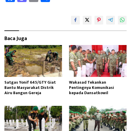
ce
as
m
ar
b
to
ail
e
oo
d
k
o
Baca Juga
n
Satgas Yonif 645/GTY Giat
Wakasad Tekankan
Bantu Masyarakat Distrik
Pentingnya Komunikasi
Airu Bangun Gereja ‎
kepada Dansatkowil