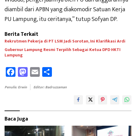
diambil dari APBN yang diakomodir Satuan Kerja
PU Lampung, itu ceritanya,” tutup Sofyan DP.
Berita Terkait
Rekrutmen Pekerja di PT LSM Jadi Sorotan, Ini Klarifikasi Ardi
Gubernur Lampung Resmi Terpilih Sebagai Ketua DPD HKTI
Lampung
Fa
M
E
Sh
ce
as
m
ar
b
to
ail
e
Penulis: Erwin
Editor: Badruzzaman
oo
d
k
o
n
Baca Juga