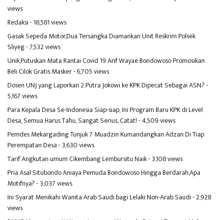
views
Redaksi
- 18,581 views
Gasak Sepeda Motor,Dua Tersangka Diamankan Unit Reskrim Polsek
Sliyeg
- 7,532 views
Unik,Putuskan Mata Rantai Covid 19 Arif Wayae Bondowoso Promosikan
Beli Cilok Gratis Masker
- 6,705 views
Dosen UNJ yang Laporkan 2 Putra Jokowi ke KPK Dipecat Sebagai ASN?
-
5,167 views
Para Kepala Desa Se-Indonesia Siap-siap, Ini Program Baru KPK di Level
Desa, Semua Harus Tahu, Sangat Serius, Catat!
- 4,509 views
Pemdes Mekargading Tunjuk 7 Muadzin Kumandangkan Adzan Di Tiap
Perempatan Desa
- 3,630 views
Tarif Angkutan umum Cikembang Lembursitu Naik
- 3,108 views
Pria Asal Situbondo Aniaya Pemuda Bondowoso Hingga Berdarah,Apa
Motifnya?
- 3,037 views
Ini Syarat Menikahi Wanita Arab Saudi bagi Lelaki Non-Arab Saudi
- 2,928
views