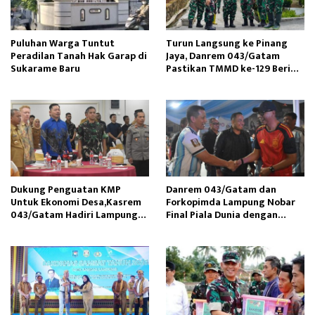
Puluhan Warga Tuntut
Turun Langsung ke Pinang
Peradilan Tanah Hak Garap di
Jaya, Danrem 043/Gatam
Sukarame Baru
Pastikan TMMD ke-129 Beri
Manfaat Nyata Warga
Dukung Penguatan KMP
Danrem 043/Gatam dan
Untuk Ekonomi Desa,Kasrem
Forkopimda Lampung Nobar
043/Gatam Hadiri Lampung
Final Piala Dunia dengan
Post Executive Forum III
Masyarakat