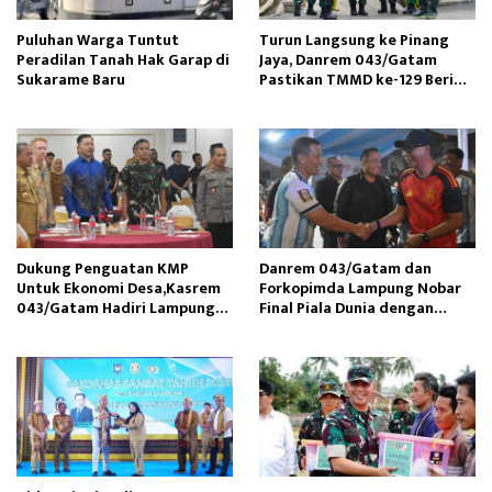
Puluhan Warga Tuntut
Turun Langsung ke Pinang
Peradilan Tanah Hak Garap di
Jaya, Danrem 043/Gatam
Sukarame Baru
Pastikan TMMD ke-129 Beri
Manfaat Nyata Warga
Dukung Penguatan KMP
Danrem 043/Gatam dan
Untuk Ekonomi Desa,Kasrem
Forkopimda Lampung Nobar
043/Gatam Hadiri Lampung
Final Piala Dunia dengan
Post Executive Forum III
Masyarakat