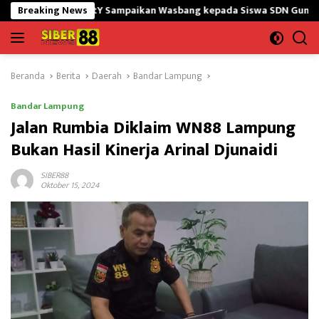
Langsung
645/GtY Sampaikan Wasbang kepada Siswa SDN Gunung Susu
Breaking News
ke
konten
Beranda
Berita
Daerah
Bandar Lampung
Bandar Lampung
Jalan Rumbia Diklaim WN88 Lampung
Bukan Hasil Kinerja Arinal Djunaidi
SIBER88
Oktober 15, 2024