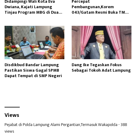
Didampingi Wali Kota Eva
Percepat
Dwiana, Kajati Lampung
Pembangunan,Korem
Tinjau Program MBG di Dua
043/Gatam Resmi Buka TMMD
Sekolah
ke-129 di Dua Wilayah
Disdikbud Bandar Lampung
Dang Ike Tegaskan Fokus
Pastikan Siswa Gagal SPMB
Sebagai Tokoh Adat Lampung
Dapat Tempat di SMP Negeri
Views
Pejabat di Polda Lampung Alami Pergantian,Termasuk Wakapolda
- 388
views