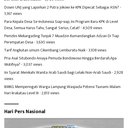
Dosen UNJ yang Laporkan 2 Putra Jokowi ke KPK Dipecat Sebagai ASN?
-
5,167 views
Para Kepala Desa Se-Indonesia Siap-siap, Ini Program Baru KPK di Level
Desa, Semua Harus Tahu, Sangat Serius, Catat!
- 4,509 views
Pemdes Mekargading Tunjuk 7 Muadzin Kumandangkan Adzan Di Tiap
Perempatan Desa
- 3,630 views
Tarif Angkutan umum Cikembang Lembursitu Naik
- 3,108 views
Pria Asal Situbondo Aniaya Pemuda Bondowoso Hingga Berdarah,Apa
Motifnya?
- 3,037 views
Ini Syarat Menikahi Wanita Arab Saudi bagi Lelaki Non-Arab Saudi
- 2,928
views
BMKG Memperingati Warga Lampung Waspada Potensi Tsunami Malam
Hari krakatau Level III
- 2,813 views
Hari Pers Nasional