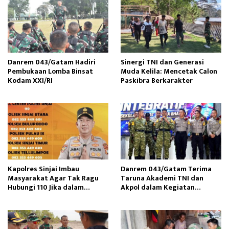
Danrem 043/Gatam Hadiri
Sinergi TNI dan Generasi
Pembukaan Lomba Binsat
Muda Kelila: Mencetak Calon
Kodam XXI/RI
Paskibra Berkarakter
Kapolres Sinjai Imbau
Danrem 043/Gatam Terima
Masyarakat Agar Tak Ragu
Taruna Akademi TNI dan
Hubungi 110 Jika dalam
Akpol dalam Kegiatan
Keadaan Mendesak
Integratif Bhakti Sekolah
Rakyat