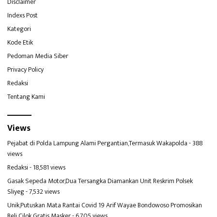
Disclaimer
Indexs Post
Kategori
Kode Etik
Pedoman Media Siber
Privacy Policy
Redaksi
Tentang Kami
Views
Pejabat di Polda Lampung Alami Pergantian,Termasuk Wakapolda
- 388
views
Redaksi
- 18,581 views
Gasak Sepeda Motor,Dua Tersangka Diamankan Unit Reskrim Polsek
Sliyeg
- 7,532 views
Unik,Putuskan Mata Rantai Covid 19 Arif Wayae Bondowoso Promosikan
Beli Cilok Gratis Masker
- 6,705 views