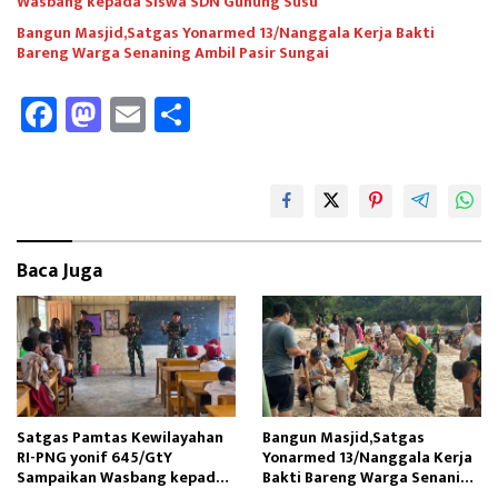
Wasbang kepada Siswa SDN Gunung Susu
Bangun Masjid,Satgas Yonarmed 13/Nanggala Kerja Bakti
Bareng Warga Senaning Ambil Pasir Sungai
Fa
M
E
Sh
ce
as
m
ar
b
to
ail
e
oo
d
k
o
Baca Juga
n
Satgas Pamtas Kewilayahan
Bangun Masjid,Satgas
RI-PNG yonif 645/GtY
Yonarmed 13/Nanggala Kerja
Sampaikan Wasbang kepada
Bakti Bareng Warga Senaning
Siswa SDN Gunung Susu
Ambil Pasir Sungai