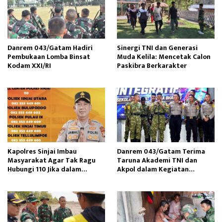
Danrem 043/Gatam Hadiri
Sinergi TNI dan Generasi
Pembukaan Lomba Binsat
Muda Kelila: Mencetak Calon
Kodam XXI/RI
Paskibra Berkarakter
Kapolres Sinjai Imbau
Danrem 043/Gatam Terima
Masyarakat Agar Tak Ragu
Taruna Akademi TNI dan
Hubungi 110 Jika dalam
Akpol dalam Kegiatan
Keadaan Mendesak
Integratif Bhakti Sekolah
Rakyat