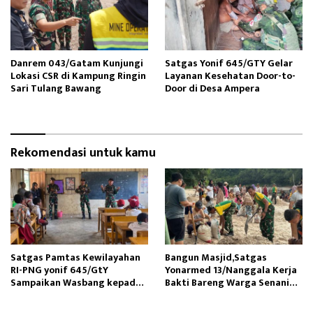
Danrem 043/Gatam Kunjungi
Satgas Yonif 645/GTY Gelar
Lokasi CSR di Kampung Ringin
Layanan Kesehatan Door-to-
Sari Tulang Bawang
Door di Desa Ampera
Rekomendasi untuk kamu
Satgas Pamtas Kewilayahan
Bangun Masjid,Satgas
RI-PNG yonif 645/GtY
Yonarmed 13/Nanggala Kerja
Sampaikan Wasbang kepada
Bakti Bareng Warga Senaning
Siswa SDN Gunung Susu
Ambil Pasir Sungai