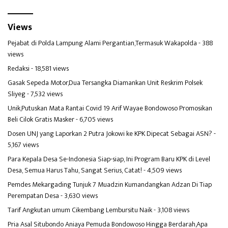
Views
Pejabat di Polda Lampung Alami Pergantian,Termasuk Wakapolda
- 388
views
Redaksi
- 18,581 views
Gasak Sepeda Motor,Dua Tersangka Diamankan Unit Reskrim Polsek
Sliyeg
- 7,532 views
Unik,Putuskan Mata Rantai Covid 19 Arif Wayae Bondowoso Promosikan
Beli Cilok Gratis Masker
- 6,705 views
Dosen UNJ yang Laporkan 2 Putra Jokowi ke KPK Dipecat Sebagai ASN?
-
5,167 views
Para Kepala Desa Se-Indonesia Siap-siap, Ini Program Baru KPK di Level
Desa, Semua Harus Tahu, Sangat Serius, Catat!
- 4,509 views
Pemdes Mekargading Tunjuk 7 Muadzin Kumandangkan Adzan Di Tiap
Perempatan Desa
- 3,630 views
Tarif Angkutan umum Cikembang Lembursitu Naik
- 3,108 views
Pria Asal Situbondo Aniaya Pemuda Bondowoso Hingga Berdarah,Apa