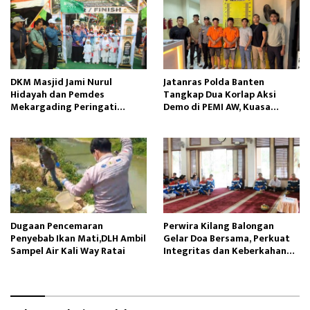
DKM Masjid Jami Nurul
Jatanras Polda Banten
Hidayah dan Pemdes
Tangkap Dua Korlap Aksi
Mekargading Peringati
Demo di PEMI AW, Kuasa
Maulid Nabi Muhammad
Hukum Minta Proses Hukum
Profesional
Dugaan Pencemaran
Perwira Kilang Balongan
Penyebab Ikan Mati,DLH Ambil
Gelar Doa Bersama, Perkuat
Sampel Air Kali Way Ratai
Integritas dan Keberkahan
Operasi