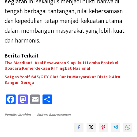
Kegiatan ini sekaligus menjadi bukti bahwa di
tengah berbagai tantangan, nilai kebersamaan
dan kepedulian tetap menjadi kekuatan utama
dalam membangun masyarakat yang lebih kuat
dan harmonis.
Berita Terkait
Elsa Mardianti Asal Pesawaran Siap Ikuti Lomba Protokol
Upacara Kemerdekaan RI Tingkat Nasional
Satgas Yonif 645/GTY Giat Bantu Masyarakat Distrik Airu
Bangun Gereja ‎
Fa
M
E
Sh
ce
as
m
ar
b
to
ail
e
Penulis: Ibrahim
Editor: Badruzzaman
oo
d