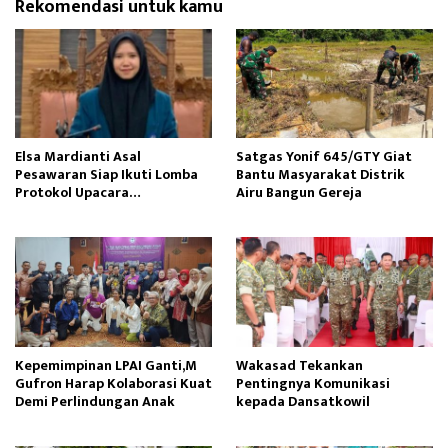
Rekomendasi untuk kamu
Elsa Mardianti Asal
Satgas Yonif 645/GTY Giat
Pesawaran Siap Ikuti Lomba
Bantu Masyarakat Distrik
Protokol Upacara
Airu Bangun Gereja ‎
Kemerdekaan RI Tingkat
Nasional
Kepemimpinan LPAI Ganti,M
Wakasad Tekankan
Gufron Harap Kolaborasi Kuat
Pentingnya Komunikasi
Demi Perlindungan Anak
kepada Dansatkowil