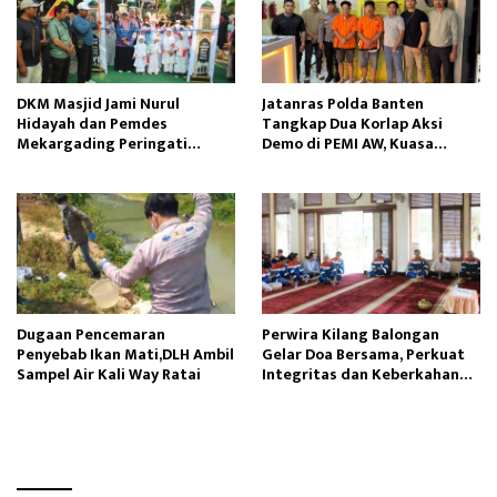
DKM Masjid Jami Nurul
Jatanras Polda Banten
Hidayah dan Pemdes
Tangkap Dua Korlap Aksi
Mekargading Peringati
Demo di PEMI AW, Kuasa
Maulid Nabi Muhammad
Hukum Minta Proses Hukum
Profesional
Dugaan Pencemaran
Perwira Kilang Balongan
Penyebab Ikan Mati,DLH Ambil
Gelar Doa Bersama, Perkuat
Sampel Air Kali Way Ratai
Integritas dan Keberkahan
Operasi