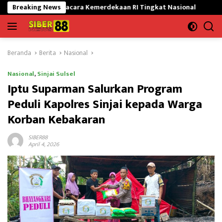
Langsung
ol Upacara Kemerdekaan RI Tingkat Nasional
Breaking News
Satgas Yonif 6
ke
konten
Beranda
Berita
Nasional
Nasional
,
Sinjai Sulsel
Iptu Suparman Salurkan Program
Peduli Kapolres Sinjai kepada Warga
Korban Kebakaran
SIBER88
April 4, 2026