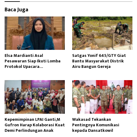
k
o
n
Baca Juga
Elsa Mardianti Asal
Satgas Yonif 645/GTY Giat
Pesawaran Siap Ikuti Lomba
Bantu Masyarakat Distrik
Protokol Upacara
Airu Bangun Gereja ‎
Kemerdekaan RI Tingkat
Nasional
Kepemimpinan LPAI Ganti,M
Wakasad Tekankan
Gufron Harap Kolaborasi Kuat
Pentingnya Komunikasi
Demi Perlindungan Anak
kepada Dansatkowil