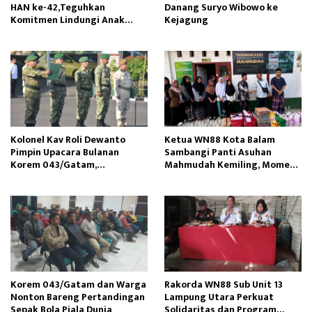
HAN ke-42,Teguhkan
Danang Suryo Wibowo ke
Komitmen Lindungi Anak
Kejagung
Bangsa
Kolonel Kav Roli Dewanto
Ketua WN88 Kota Balam
Pimpin Upacara Bulanan
Sambangi Panti Asuhan
Korem 043/Gatam,
Mahmudah Kemiling, Momen
Sampaikan Amanat Kasad
Jum’at Berkah
Korem 043/Gatam dan Warga
Rakorda WN88 Sub Unit 13
Nonton Bareng Pertandingan
Lampung Utara Perkuat
Sepak Bola Piala Dunia
Solidaritas dan Program