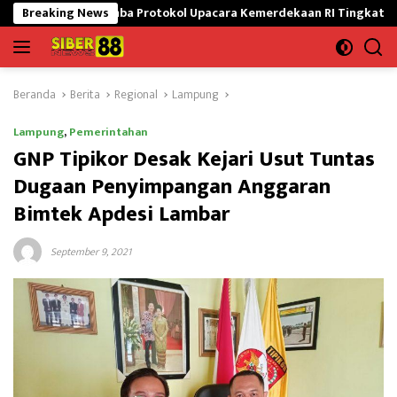
Langsung
i Lomba Protokol Upacara Kemerdekaan RI Tingkat Nasional
Breaking News
ke
konten
Beranda
Berita
Regional
Lampung
Lampung
,
Pemerintahan
GNP Tipikor Desak Kejari Usut Tuntas
Dugaan Penyimpangan Anggaran
Bimtek Apdesi Lambar
September 9, 2021