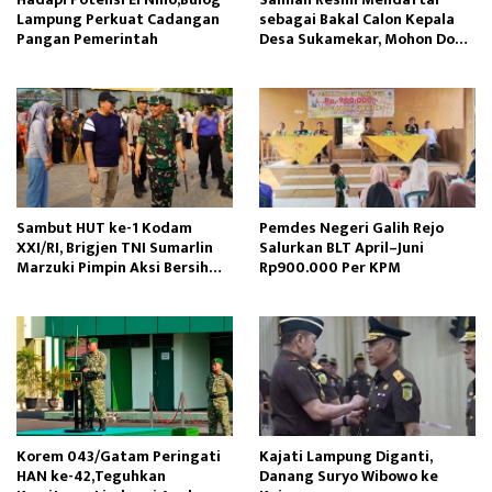
Lampung Perkuat Cadangan
sebagai Bakal Calon Kepala
Pangan Pemerintah
Desa Sukamekar, Mohon Doa
Restu dan Dukungan
Masyarakat
Sambut HUT ke-1 Kodam
Pemdes Negeri Galih Rejo
XXI/RI, Brigjen TNI Sumarlin
Salurkan BLT April–Juni
Marzuki Pimpin Aksi Bersih
Rp900.000 Per KPM
Pasar Cendrawasih
Korem 043/Gatam Peringati
Kajati Lampung Diganti,
HAN ke-42,Teguhkan
Danang Suryo Wibowo ke