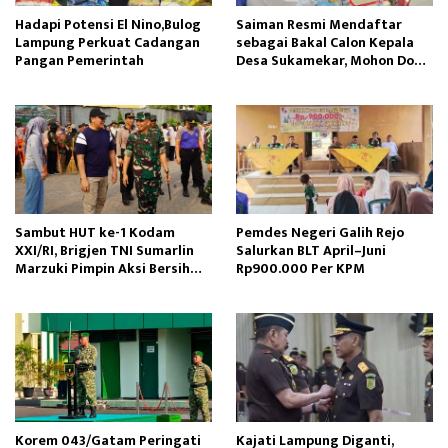
Hadapi Potensi El Nino,Bulog
Saiman Resmi Mendaftar
Lampung Perkuat Cadangan
sebagai Bakal Calon Kepala
Pangan Pemerintah
Desa Sukamekar, Mohon Doa
Restu dan Dukungan
Masyarakat
Sambut HUT ke-1 Kodam
Pemdes Negeri Galih Rejo
XXI/RI, Brigjen TNI Sumarlin
Salurkan BLT April–Juni
Marzuki Pimpin Aksi Bersih
Rp900.000 Per KPM
Pasar Cendrawasih
Korem 043/Gatam Peringati
Kajati Lampung Diganti,