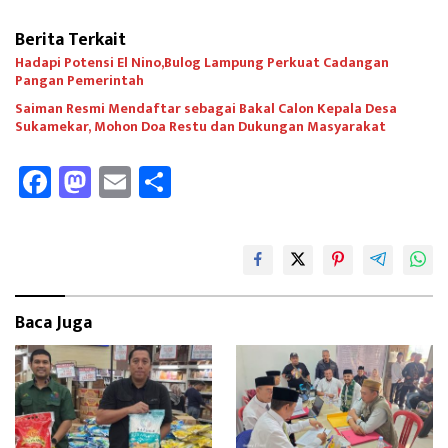
Berita Terkait
Hadapi Potensi El Nino,Bulog Lampung Perkuat Cadangan
Pangan Pemerintah
Saiman Resmi Mendaftar sebagai Bakal Calon Kepala Desa
Sukamekar, Mohon Doa Restu dan Dukungan Masyarakat
Fa
M
E
Sh
ce
as
m
ar
b
to
ail
e
oo
d
k
o
Baca Juga
n