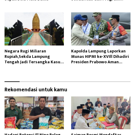
Kerja
Negara Rugi Miliaran
Kapolda Lampung Laporkan
Rupiah,Sekda Lampung
Munas HIPMI ke-XVIll Dihadiri
Tengah Jadi Tersangka Kasus
Presiden Prabowo Aman
Honorer Fiktif
kondusif
Rekomendasi untuk kamu
Hadapi Potensi El Nino,Bulog
Saiman Resmi Mendaftar