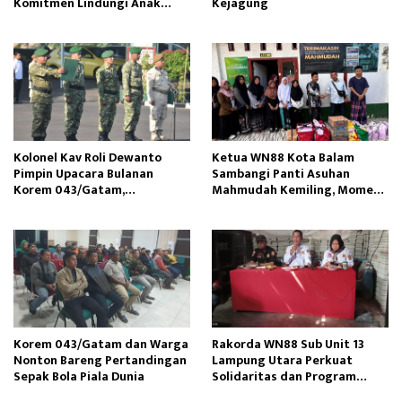
Komitmen Lindungi Anak
Kejagung
Bangsa
Kolonel Kav Roli Dewanto
Ketua WN88 Kota Balam
Pimpin Upacara Bulanan
Sambangi Panti Asuhan
Korem 043/Gatam,
Mahmudah Kemiling, Momen
Sampaikan Amanat Kasad
Jum’at Berkah
Korem 043/Gatam dan Warga
Rakorda WN88 Sub Unit 13
Nonton Bareng Pertandingan
Lampung Utara Perkuat
Sepak Bola Piala Dunia
Solidaritas dan Program
Kerja