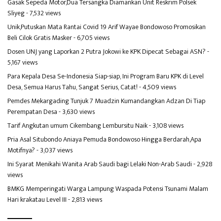
Gasak Sepeda Motor,Dua Tersangka Diamankan Unit Reskrim Polsek
Sliyeg
- 7,532 views
Unik,Putuskan Mata Rantai Covid 19 Arif Wayae Bondowoso Promosikan
Beli Cilok Gratis Masker
- 6,705 views
Dosen UNJ yang Laporkan 2 Putra Jokowi ke KPK Dipecat Sebagai ASN?
-
5,167 views
Para Kepala Desa Se-Indonesia Siap-siap, Ini Program Baru KPK di Level
Desa, Semua Harus Tahu, Sangat Serius, Catat!
- 4,509 views
Pemdes Mekargading Tunjuk 7 Muadzin Kumandangkan Adzan Di Tiap
Perempatan Desa
- 3,630 views
Tarif Angkutan umum Cikembang Lembursitu Naik
- 3,108 views
Pria Asal Situbondo Aniaya Pemuda Bondowoso Hingga Berdarah,Apa
Motifnya?
- 3,037 views
Ini Syarat Menikahi Wanita Arab Saudi bagi Lelaki Non-Arab Saudi
- 2,928
views
BMKG Memperingati Warga Lampung Waspada Potensi Tsunami Malam
Hari krakatau Level III
- 2,813 views