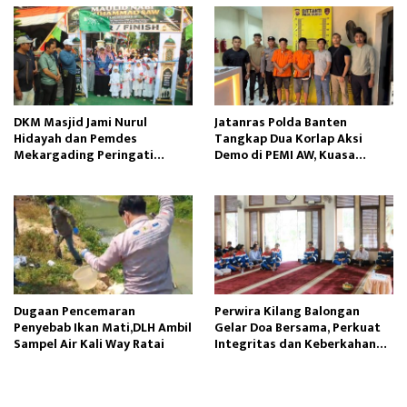
DKM Masjid Jami Nurul
Jatanras Polda Banten
Hidayah dan Pemdes
Tangkap Dua Korlap Aksi
Mekargading Peringati
Demo di PEMI AW, Kuasa
Maulid Nabi Muhammad
Hukum Minta Proses Hukum
Profesional
Dugaan Pencemaran
Perwira Kilang Balongan
Penyebab Ikan Mati,DLH Ambil
Gelar Doa Bersama, Perkuat
Sampel Air Kali Way Ratai
Integritas dan Keberkahan
Operasi