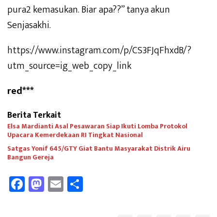
pura2 kemasukan. Biar apa??” tanya akun
Senjasakhi.
https://www.instagram.com/p/CS3FJqFhxdB/?
utm_source=ig_web_copy_link
red***
Berita Terkait
Elsa Mardianti Asal Pesawaran Siap Ikuti Lomba Protokol
Upacara Kemerdekaan RI Tingkat Nasional
Satgas Yonif 645/GTY Giat Bantu Masyarakat Distrik Airu
Bangun Gereja ‎
Fa
M
E
Sh
ce
as
m
ar
b
to
ail
e