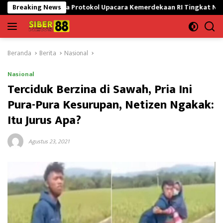
Langsung
Lomba Protokol Upacara Kemerdekaan RI Tingkat Nasional
Breaking News
Sa
ke
konten
Beranda
Berita
Nasional
Nasional
Terciduk Berzina di Sawah, Pria Ini
Pura-Pura Kesurupan, Netizen Ngakak:
Itu Jurus Apa?
Agustus 23, 2021