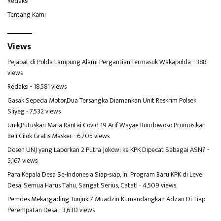
Redaksi
Tentang Kami
Views
Pejabat di Polda Lampung Alami Pergantian,Termasuk Wakapolda
- 388
views
Redaksi
- 18,581 views
Gasak Sepeda Motor,Dua Tersangka Diamankan Unit Reskrim Polsek
Sliyeg
- 7,532 views
Unik,Putuskan Mata Rantai Covid 19 Arif Wayae Bondowoso Promosikan
Beli Cilok Gratis Masker
- 6,705 views
Dosen UNJ yang Laporkan 2 Putra Jokowi ke KPK Dipecat Sebagai ASN?
-
5,167 views
Para Kepala Desa Se-Indonesia Siap-siap, Ini Program Baru KPK di Level
Desa, Semua Harus Tahu, Sangat Serius, Catat!
- 4,509 views
Pemdes Mekargading Tunjuk 7 Muadzin Kumandangkan Adzan Di Tiap
Perempatan Desa
- 3,630 views