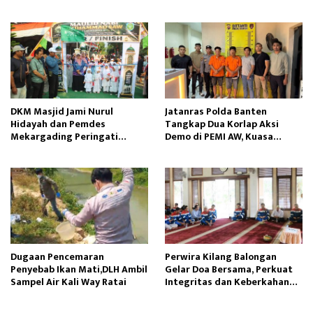
DKM Masjid Jami Nurul
Jatanras Polda Banten
Hidayah dan Pemdes
Tangkap Dua Korlap Aksi
Mekargading Peringati
Demo di PEMI AW, Kuasa
Maulid Nabi Muhammad
Hukum Minta Proses Hukum
Profesional
Dugaan Pencemaran
Perwira Kilang Balongan
Penyebab Ikan Mati,DLH Ambil
Gelar Doa Bersama, Perkuat
Sampel Air Kali Way Ratai
Integritas dan Keberkahan
Operasi