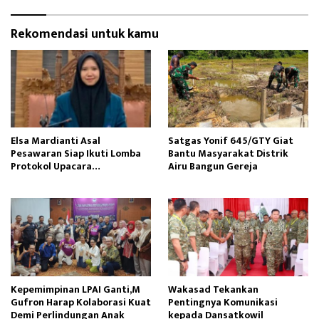
Rekomendasi untuk kamu
Elsa Mardianti Asal
Satgas Yonif 645/GTY Giat
Pesawaran Siap Ikuti Lomba
Bantu Masyarakat Distrik
Protokol Upacara
Airu Bangun Gereja ‎
Kemerdekaan RI Tingkat
Nasional
Kepemimpinan LPAI Ganti,M
Wakasad Tekankan
Gufron Harap Kolaborasi Kuat
Pentingnya Komunikasi
Demi Perlindungan Anak
kepada Dansatkowil