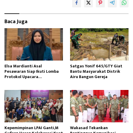
oo
d
k
o
Baca Juga
n
Elsa Mardianti Asal
Satgas Yonif 645/GTY Giat
Pesawaran Siap Ikuti Lomba
Bantu Masyarakat Distrik
Protokol Upacara
Airu Bangun Gereja ‎
Kemerdekaan RI Tingkat
Nasional
Kepemimpinan LPAI Ganti,M
Wakasad Tekankan