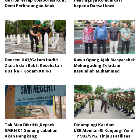
Gufron Harap Kolaborasi Kuat
Pentingnya Komunikasi
Demi Perlindungan Anak
kepada Dansatkowil
Danrem 043/Gatam Hadiri
Kuwu Opang Ajak Masyarakat
Ziarah dan Bakti Kesehatan
Mekargading Teladani
HUT ke-1 Kodam XXI/RI
Rasulallah Muhammad
Tak Mau Dikritik,Kepsek
Didampingi Kasdam
SMKN 01 Gunung Labuhan
I/BB,Menhan RI Kunjungi Yonif
Akan Hengkang
TP 902/SPG, Tinjau Fasilitas