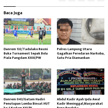
n
Baca Juga
Danrem 132/Tadulako Resmi
Polres Lampung Utara
Buka Turnament Sepak Bola
Gagalkan Peredaran Narkoba,
Piala Pangdam XXIII/PW
Satu Pria Diamankan
Danrem 043/Gatam Hadiri
Abdul Kadir Ayah Ipda Awal
Penutupan Lomba Binsat HUT
Kadir Meninggal,Masyarakat
ke-1 Kodam XXI/RI
Bone Berduka