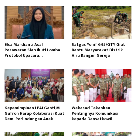
Elsa Mardianti Asal
Satgas Yonif 645/GTY Giat
Pesawaran Siap Ikuti Lomba
Bantu Masyarakat Distrik
Protokol Upacara
Airu Bangun Gereja ‎
Kemerdekaan RI Tingkat
Nasional
Kepemimpinan LPAI Ganti,M
Wakasad Tekankan
Gufron Harap Kolaborasi Kuat
Pentingnya Komunikasi
Demi Perlindungan Anak
kepada Dansatkowil