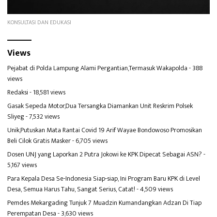
KONSULTASI DAN EDUKASI
Views
Pejabat di Polda Lampung Alami Pergantian,Termasuk Wakapolda
- 388
views
Redaksi
- 18,581 views
Gasak Sepeda Motor,Dua Tersangka Diamankan Unit Reskrim Polsek
Sliyeg
- 7,532 views
Unik,Putuskan Mata Rantai Covid 19 Arif Wayae Bondowoso Promosikan
Beli Cilok Gratis Masker
- 6,705 views
Dosen UNJ yang Laporkan 2 Putra Jokowi ke KPK Dipecat Sebagai ASN?
-
5,167 views
Para Kepala Desa Se-Indonesia Siap-siap, Ini Program Baru KPK di Level
Desa, Semua Harus Tahu, Sangat Serius, Catat!
- 4,509 views
Pemdes Mekargading Tunjuk 7 Muadzin Kumandangkan Adzan Di Tiap
Perempatan Desa
- 3,630 views