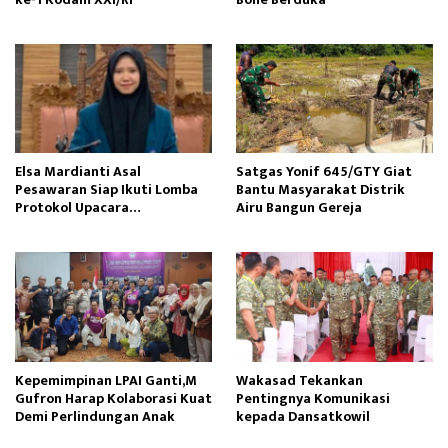
Elsa Mardianti Asal
Satgas Yonif 645/GTY Giat
Pesawaran Siap Ikuti Lomba
Bantu Masyarakat Distrik
Protokol Upacara
Airu Bangun Gereja ‎
Kemerdekaan RI Tingkat
Nasional
Kepemimpinan LPAI Ganti,M
Wakasad Tekankan
Gufron Harap Kolaborasi Kuat
Pentingnya Komunikasi
Demi Perlindungan Anak
kepada Dansatkowil