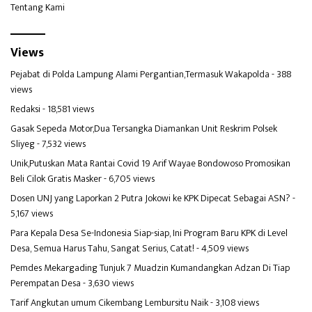
Tentang Kami
Views
Pejabat di Polda Lampung Alami Pergantian,Termasuk Wakapolda
- 388
views
Redaksi
- 18,581 views
Gasak Sepeda Motor,Dua Tersangka Diamankan Unit Reskrim Polsek
Sliyeg
- 7,532 views
Unik,Putuskan Mata Rantai Covid 19 Arif Wayae Bondowoso Promosikan
Beli Cilok Gratis Masker
- 6,705 views
Dosen UNJ yang Laporkan 2 Putra Jokowi ke KPK Dipecat Sebagai ASN?
-
5,167 views
Para Kepala Desa Se-Indonesia Siap-siap, Ini Program Baru KPK di Level
Desa, Semua Harus Tahu, Sangat Serius, Catat!
- 4,509 views
Pemdes Mekargading Tunjuk 7 Muadzin Kumandangkan Adzan Di Tiap
Perempatan Desa
- 3,630 views
Tarif Angkutan umum Cikembang Lembursitu Naik
- 3,108 views