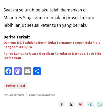
Saat ini seluruh pelaku telah diamankan di
Mapolres Sinjai guna menjalani proses hukum
lebih lanjut sesuai ketentuan yang berlaku.
Berita Terkait
Danrem 132/Tadulako Resmi Buka Turnament Sepak Bola Piala
Pangdam XXIII/PW
Polres Lampung Utara Gagalkan Peredaran Narkoba, Satu Pria
Diamankan
Fa
M
E
Sh
ce
as
m
ar
b
to
ail
e
Polres Sinjai
oo
d
Penulis: Ibrahim
Editor: Badruzzaman
k
o