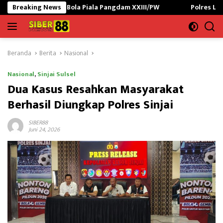
Langsung
Bola Piala Pangdam XXIII/PW
Breaking News
Polres Lampung Utara Gagalk
ke
konten
Beranda
Berita
Nasional
Nasional
,
Sinjai Sulsel
Dua Kasus Resahkan Masyarakat
Berhasil Diungkap Polres Sinjai
SIBER88
Juni 24, 2026