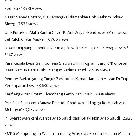
Redaksi
- 18,581 views
Gasak Sepeda Motor,Dua Tersangka Diamankan Unit Reskrim Polsek
Sliyeg
- 7,532 views
Unik,Putuskan Mata Rantai Covid 19 Arif Wayae Bondowoso Promosikan
Beli Cilok Gratis Masker
- 6,705 views
Dosen UNJ yang Laporkan 2 Putra Jokowi ke KPK Dipecat Sebagai ASN?
-
5,167 views
Para Kepala Desa Se-Indonesia Siap-siap, Ini Program Baru KPK di Level
Desa, Semua Harus Tahu, Sangat Serius, Catat!
- 4,509 views
Pemdes Mekargading Tunjuk 7 Muadzin Kumandangkan Adzan Di Tiap
Perempatan Desa
- 3,630 views
Tarif Angkutan umum Cikembang Lembursitu Naik
- 3,108 views
Pria Asal Situbondo Aniaya Pemuda Bondowoso Hingga Berdarah,Apa
Motifnya?
- 3,037 views
Ini Syarat Menikahi Wanita Arab Saudi bagi Lelaki Non-Arab Saudi
- 2,928
views
BMKG Memperingati Warga Lampung Waspada Potensi Tsunami Malam