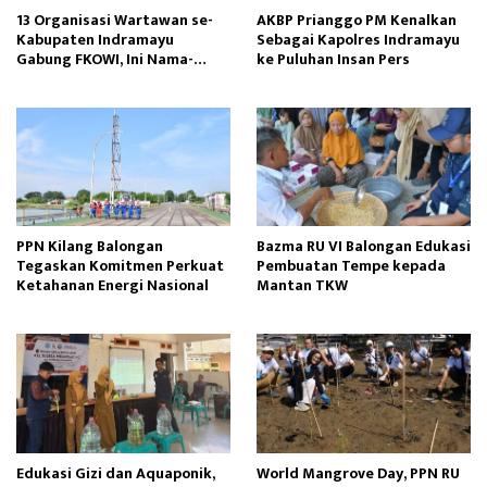
13 Organisasi Wartawan se-
AKBP Prianggo PM Kenalkan
Kabupaten Indramayu
Sebagai Kapolres Indramayu
Gabung FKOWI, Ini Nama-
ke Puluhan Insan Pers
namanya
PPN Kilang Balongan
Bazma RU VI Balongan Edukasi
Tegaskan Komitmen Perkuat
Pembuatan Tempe kepada
Ketahanan Energi Nasional
Mantan TKW
Edukasi Gizi dan Aquaponik,
World Mangrove Day, PPN RU