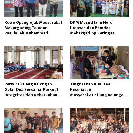
Kuwu Opang Ajak Masyarakat
DKM Masjid Jami Nurul
Mekargading Teladani
Hidayah dan Pemdes
Rasulallah Muhammad
Mekargading Peringati
Maulid Nabi Muhammad
Perwira Kilang Balongan
Tingkatkan Kualitas
Gelar Doa Bersama, Perkuat
Kesehatan
Integritas dan Keberkahan
Masyarakat,Kilang Balongan
Operasi
Edukasi Perawatan Gigi