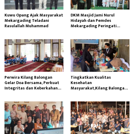
Kuwu Opang Ajak Masyarakat
DKM Masjid Jami Nurul
Mekargading Teladani
Hidayah dan Pemdes
Rasulallah Muhammad
Mekargading Peringati
Maulid Nabi Muhammad
Perwira Kilang Balongan
Tingkatkan Kualitas
Gelar Doa Bersama, Perkuat
Kesehatan
Integritas dan Keberkahan
Masyarakat,Kilang Balongan
Operasi
Edukasi Perawatan Gigi