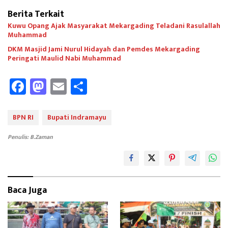
Berita Terkait
Kuwu Opang Ajak Masyarakat Mekargading Teladani Rasulallah
Muhammad
DKM Masjid Jami Nurul Hidayah dan Pemdes Mekargading
Peringati Maulid Nabi Muhammad
Fa
M
E
Sh
ce
as
m
ar
b
to
ail
e
BPN RI
Bupati Indramayu
oo
d
Penulis: B.Zaman
k
o
n
Baca Juga