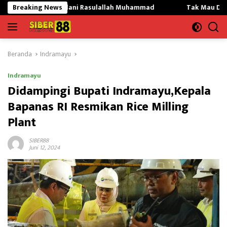
Langsung
adani Rasulallah Muhammad
Breaking News
Tak Mau Dikritik,Kepsek SMK
ke
konten
Beranda
Indramayu
Indramayu
Didampingi Bupati Indramayu,Kepala
Bapanas RI Resmikan Rice Milling
Plant
SIBER88
Juni 12, 2024