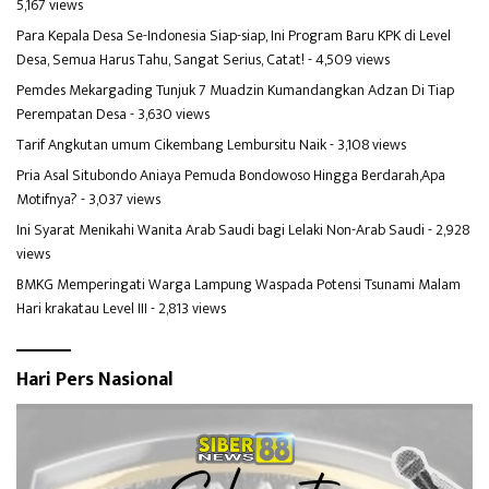
5,167 views
Para Kepala Desa Se-Indonesia Siap-siap, Ini Program Baru KPK di Level
Desa, Semua Harus Tahu, Sangat Serius, Catat!
- 4,509 views
Pemdes Mekargading Tunjuk 7 Muadzin Kumandangkan Adzan Di Tiap
Perempatan Desa
- 3,630 views
Tarif Angkutan umum Cikembang Lembursitu Naik
- 3,108 views
Pria Asal Situbondo Aniaya Pemuda Bondowoso Hingga Berdarah,Apa
Motifnya?
- 3,037 views
Ini Syarat Menikahi Wanita Arab Saudi bagi Lelaki Non-Arab Saudi
- 2,928
views
BMKG Memperingati Warga Lampung Waspada Potensi Tsunami Malam
Hari krakatau Level III
- 2,813 views
Hari Pers Nasional