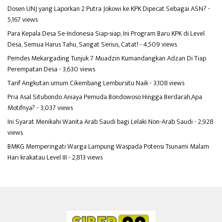
Dosen UNJ yang Laporkan 2 Putra Jokowi ke KPK Dipecat Sebagai ASN?
-
5,167 views
Para Kepala Desa Se-Indonesia Siap-siap, Ini Program Baru KPK di Level
Desa, Semua Harus Tahu, Sangat Serius, Catat!
- 4,509 views
Pemdes Mekargading Tunjuk 7 Muadzin Kumandangkan Adzan Di Tiap
Perempatan Desa
- 3,630 views
Tarif Angkutan umum Cikembang Lembursitu Naik
- 3,108 views
Pria Asal Situbondo Aniaya Pemuda Bondowoso Hingga Berdarah,Apa
Motifnya?
- 3,037 views
Ini Syarat Menikahi Wanita Arab Saudi bagi Lelaki Non-Arab Saudi
- 2,928
views
BMKG Memperingati Warga Lampung Waspada Potensi Tsunami Malam
Hari krakatau Level III
- 2,813 views