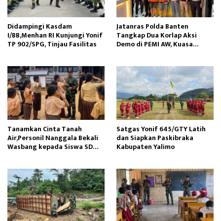
Didampingi Kasdam
Jatanras Polda Banten
I/BB,Menhan RI Kunjungi Yonif
Tangkap Dua Korlap Aksi
TP 902/SPG, Tinjau Fasilitas
Demo di PEMI AW, Kuasa
Hukum Minta Proses Hukum
Profesional
Tanamkan Cinta Tanah
Satgas Yonif 645/GTY Latih
Air,Personil Nanggala Bekali
dan Siapkan Paskibraka
Wasbang kepada Siswa SD
Kabupaten Yalimo
Tunas Sejahtera