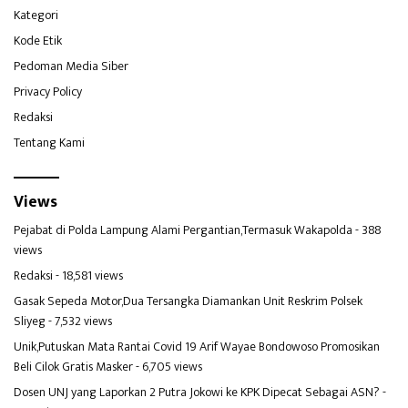
Kategori
Kode Etik
Pedoman Media Siber
Privacy Policy
Redaksi
Tentang Kami
Views
Pejabat di Polda Lampung Alami Pergantian,Termasuk Wakapolda
- 388
views
Redaksi
- 18,581 views
Gasak Sepeda Motor,Dua Tersangka Diamankan Unit Reskrim Polsek
Sliyeg
- 7,532 views
Unik,Putuskan Mata Rantai Covid 19 Arif Wayae Bondowoso Promosikan
Beli Cilok Gratis Masker
- 6,705 views
Dosen UNJ yang Laporkan 2 Putra Jokowi ke KPK Dipecat Sebagai ASN?
-