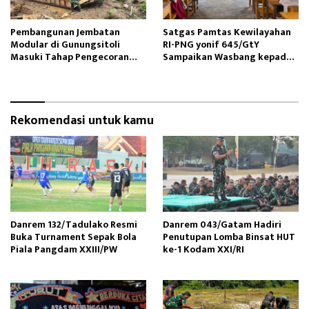
Pembangunan Jembatan
Satgas Pamtas Kewilayahan
Modular di Gunungsitoli
RI-PNG yonif 645/GtY
Masuki Tahap Pengecoran
Sampaikan Wasbang kepada
Abutmen
Siswa SDN Gunung Susu
Rekomendasi untuk kamu
Danrem 132/Tadulako Resmi
Danrem 043/Gatam Hadiri
Buka Turnament Sepak Bola
Penutupan Lomba Binsat HUT
Piala Pangdam XXIII/PW
ke-1 Kodam XXI/RI