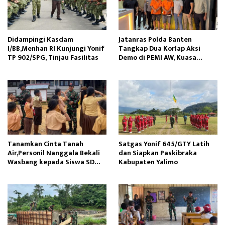
Didampingi Kasdam
Jatanras Polda Banten
I/BB,Menhan RI Kunjungi Yonif
Tangkap Dua Korlap Aksi
TP 902/SPG, Tinjau Fasilitas
Demo di PEMI AW, Kuasa
Hukum Minta Proses Hukum
Profesional
Tanamkan Cinta Tanah
Satgas Yonif 645/GTY Latih
Air,Personil Nanggala Bekali
dan Siapkan Paskibraka
Wasbang kepada Siswa SD
Kabupaten Yalimo
Tunas Sejahtera