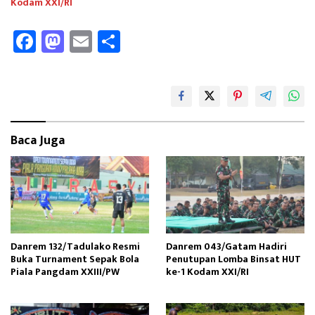
Kodam XXI/RI
Fa
M
E
Sh
ce
as
m
ar
b
to
ail
e
oo
d
k
o
Baca Juga
n
Danrem 132/Tadulako Resmi
Danrem 043/Gatam Hadiri
Buka Turnament Sepak Bola
Penutupan Lomba Binsat HUT
Piala Pangdam XXIII/PW
ke-1 Kodam XXI/RI