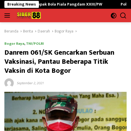
Langsung
epak Bola Piala Pangdam XXIII/PW
Breaking News
Polres Lampung Utara G
ke
konten
Beranda
Berita
Daerah
Bogor Raya
Bogor Raya
,
TNI/POLRI
Danrem 061/SK Gencarkan Serbuan
Vaksinasi, Pantau Beberapa Titik
Vaksin di Kota Bogor
September 2, 2021