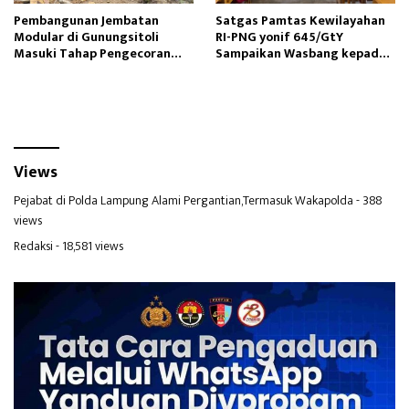
Pembangunan Jembatan
Satgas Pamtas Kewilayahan
Modular di Gunungsitoli
RI-PNG yonif 645/GtY
Masuki Tahap Pengecoran
Sampaikan Wasbang kepada
Abutmen
Siswa SDN Gunung Susu
Views
Pejabat di Polda Lampung Alami Pergantian,Termasuk Wakapolda
- 388
views
Redaksi
- 18,581 views