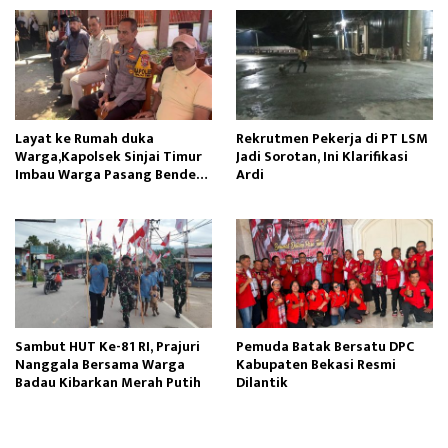
Layat ke Rumah duka
Rekrutmen Pekerja di PT LSM
Warga,Kapolsek Sinjai Timur
Jadi Sorotan, Ini Klarifikasi
Imbau Warga Pasang Bendera
Ardi
Merah Putih
Sambut HUT Ke-81 RI, Prajuri
Pemuda Batak Bersatu DPC
Nanggala Bersama Warga
Kabupaten Bekasi Resmi
Badau Kibarkan Merah Putih
Dilantik