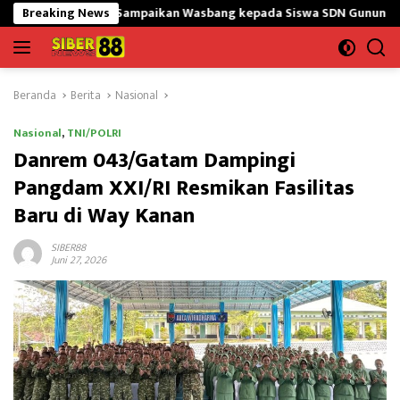
Langsung
GtY Sampaikan Wasbang kepada Siswa SDN Gunung Susu
Breaking News
Ban
ke
konten
Beranda
Berita
Nasional
Nasional
,
TNI/POLRI
Danrem 043/Gatam Dampingi
Pangdam XXI/RI Resmikan Fasilitas
Baru di Way Kanan
SIBER88
Juni 27, 2026