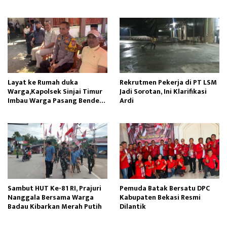
Layat ke Rumah duka
Rekrutmen Pekerja di PT LSM
Warga,Kapolsek Sinjai Timur
Jadi Sorotan, Ini Klarifikasi
Imbau Warga Pasang Bendera
Ardi
Merah Putih
Sambut HUT Ke-81 RI, Prajuri
Pemuda Batak Bersatu DPC
Nanggala Bersama Warga
Kabupaten Bekasi Resmi
Badau Kibarkan Merah Putih
Dilantik