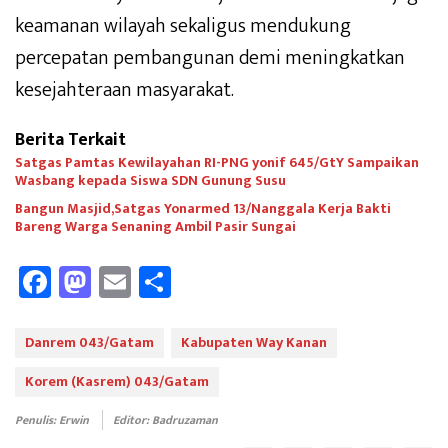
keamanan wilayah sekaligus mendukung
percepatan pembangunan demi meningkatkan
kesejahteraan masyarakat.
Berita Terkait
Satgas Pamtas Kewilayahan RI-PNG yonif 645/GtY Sampaikan
Wasbang kepada Siswa SDN Gunung Susu
Bangun Masjid,Satgas Yonarmed 13/Nanggala Kerja Bakti
Bareng Warga Senaning Ambil Pasir Sungai
Fa
M
E
Sh
ce
as
m
ar
b
to
ail
e
Danrem 043/Gatam
Kabupaten Way Kanan
oo
d
Korem (Kasrem) 043/Gatam
k
o
Penulis: Erwin
Editor: Badruzaman
n