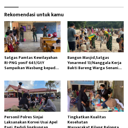
Rekomendasi untuk kamu
Satgas Pamtas Kewilayahan
Bangun Masjid,Satgas
RI-PNG yonif 645/GtY
Yonarmed 13/Nanggala Kerja
Sampaikan Wasbang kepada
Bakti Bareng Warga Senaning
Siswa SDN Gunung Susu
Ambil Pasir Sungai
Personil Polres Sinjai
Tingkatkan Kualitas
Laksanakan Korvei Usai Apel
Kesehatan
Pagi, Peduli lingkungan
Masyarakat,Kilang Balongan