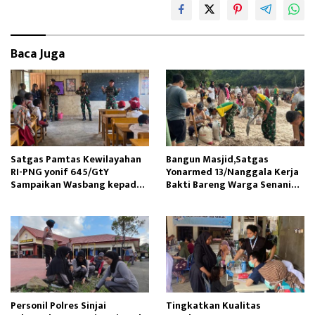
Baca Juga
Satgas Pamtas Kewilayahan
Bangun Masjid,Satgas
RI-PNG yonif 645/GtY
Yonarmed 13/Nanggala Kerja
Sampaikan Wasbang kepada
Bakti Bareng Warga Senaning
Siswa SDN Gunung Susu
Ambil Pasir Sungai
Personil Polres Sinjai
Tingkatkan Kualitas