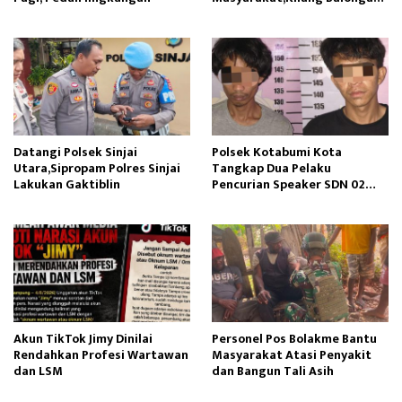
Edukasi Perawatan Gigi
Datangi Polsek Sinjai
Polsek Kotabumi Kota
Utara,Sipropam Polres Sinjai
Tangkap Dua Pelaku
Lakukan Gaktiblin
Pencurian Speaker SDN 02
Gapura
Akun TikTok Jimy Dinilai
Personel Pos Bolakme Bantu
Rendahkan Profesi Wartawan
Masyarakat Atasi Penyakit
dan LSM
dan Bangun Tali Asih