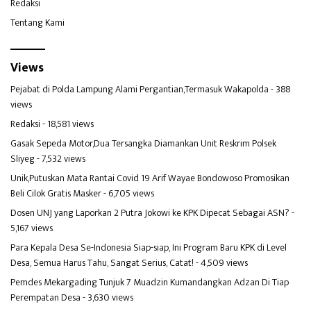
Redaksi
Tentang Kami
Views
Pejabat di Polda Lampung Alami Pergantian,Termasuk Wakapolda
- 388
views
Redaksi
- 18,581 views
Gasak Sepeda Motor,Dua Tersangka Diamankan Unit Reskrim Polsek
Sliyeg
- 7,532 views
Unik,Putuskan Mata Rantai Covid 19 Arif Wayae Bondowoso Promosikan
Beli Cilok Gratis Masker
- 6,705 views
Dosen UNJ yang Laporkan 2 Putra Jokowi ke KPK Dipecat Sebagai ASN?
-
5,167 views
Para Kepala Desa Se-Indonesia Siap-siap, Ini Program Baru KPK di Level
Desa, Semua Harus Tahu, Sangat Serius, Catat!
- 4,509 views
Pemdes Mekargading Tunjuk 7 Muadzin Kumandangkan Adzan Di Tiap
Perempatan Desa
- 3,630 views