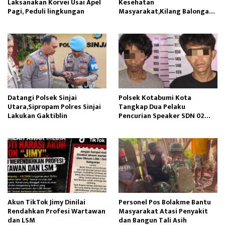
Laksanakan Korvei Usai Apel
Kesehatan
Pagi, Peduli lingkungan
Masyarakat,Kilang Balongan
Edukasi Perawatan Gigi
Datangi Polsek Sinjai
Polsek Kotabumi Kota
Utara,Sipropam Polres Sinjai
Tangkap Dua Pelaku
Lakukan Gaktiblin
Pencurian Speaker SDN 02
Gapura
Akun TikTok Jimy Dinilai
Personel Pos Bolakme Bantu
Rendahkan Profesi Wartawan
Masyarakat Atasi Penyakit
dan LSM
dan Bangun Tali Asih