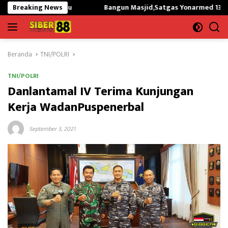
Langsung
 Susu
Breaking News
Bangun Masjid,Satgas Yonarmed 13/Nanggala Kerja B
ke
konten
Beranda
TNI/POLRI
TNI/POLRI
Danlantamal IV Terima Kunjungan
Kerja WadanPuspenerbal
September 3, 2021