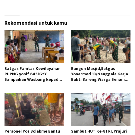
Rekomendasi untuk kamu
Satgas Pamtas Kewilayahan
Bangun Masjid,Satgas
RI-PNG yonif 645/GtY
Yonarmed 13/Nanggala Kerja
Sampaikan Wasbang kepada
Bakti Bareng Warga Senaning
Siswa SDN Gunung Susu
Ambil Pasir Sungai
Personel Pos Bolakme Bantu
Sambut HUT Ke-81 RI, Prajuri