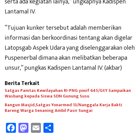
serta ada kegiatan lainya,” ungkapnya Kadispen
Lantamal IV.
“Tujuan kunker tersebut adalah memberikan
informasi dan berkoordinasi tentang akan digelar
Latopsgab Aspek Udara yang diselenggarakan oleh
Puspenerbal dimana akan melibatkan beberapa
unsur,” pungkas Kadispen Lantamal IV. (akbar)
Berita Terkait
Satgas Pamtas Kewilayahan RI-PNG yonif 645/GtY Sampaikan
Wasbang kepada Siswa SDN Gunung Susu
Bangun Masjid,Satgas Yonarmed 13/Nanggala Kerja Bakti
Bareng Warga Senaning Ambil Pasir Sungai
Fa
M
E
Sh
ce
as
m
ar