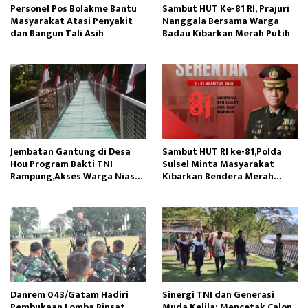
Personel Pos Bolakme Bantu
Sambut HUT Ke-81 RI, Prajuri
Masyarakat Atasi Penyakit
Nanggala Bersama Warga
dan Bangun Tali Asih
Badau Kibarkan Merah Putih
Jembatan Gantung di Desa
Sambut HUT RI ke-81,Polda
Hou Program Bakti TNI
Sulsel Minta Masyarakat
Rampung,Akses Warga Nias
Kibarkan Bendera Merah
Lancar
Putih
Danrem 043/Gatam Hadiri
Sinergi TNI dan Generasi
Pembukaan Lomba Binsat
Muda Kelila: Mencetak Calon