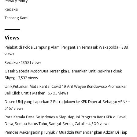
Privacy Policy
Redaksi
Tentang Kami
Views
Pejabat di Polda Lampung Alami Pergantian,Termasuk Wakapolda
- 388
views
Redaksi
- 18,581 views
Gasak Sepeda Motor,Dua Tersangka Diamankan Unit Reskrim Polsek
Sliyeg
- 7,532 views
Unik,Putuskan Mata Rantai Covid 19 Arif Wayae Bondowoso Promosikan
Beli Cilok Gratis Masker
- 6,705 views
Dosen UNJ yang Laporkan 2 Putra Jokowi ke KPK Dipecat Sebagai ASN?
-
5,167 views
Para Kepala Desa Se-Indonesia Siap-siap, Ini Program Baru KPK di Level
Desa, Semua Harus Tahu, Sangat Serius, Catat!
- 4,509 views
Pemdes Mekargading Tunjuk 7 Muadzin Kumandangkan Adzan Di Tiap