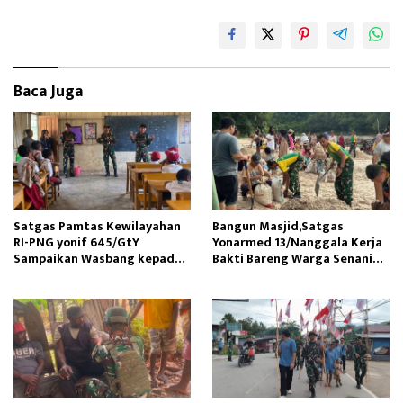
b
to
ail
e
oo
d
k
o
Baca Juga
n
Satgas Pamtas Kewilayahan
Bangun Masjid,Satgas
RI-PNG yonif 645/GtY
Yonarmed 13/Nanggala Kerja
Sampaikan Wasbang kepada
Bakti Bareng Warga Senaning
Siswa SDN Gunung Susu
Ambil Pasir Sungai