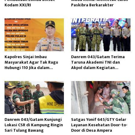
Kodam XXI/RI
Paskibra Berkarakter
Kapolres Sinjai Imbau
Danrem 043/Gatam Terima
Masyarakat Agar Tak Ragu
Taruna Akademi TNI dan
Hubungi 110 Jika dalam
Akpol dalam Kegiatan
Keadaan Mendesak
Integratif Bhakti Sekolah
Rakyat
Danrem 043/Gatam Kunjungi
Satgas Yonif 645/GTY Gelar
Lokasi CSR di Kampung Ringin
Layanan Kesehatan Door-to-
Sari Tulang Bawang
Door di Desa Ampera