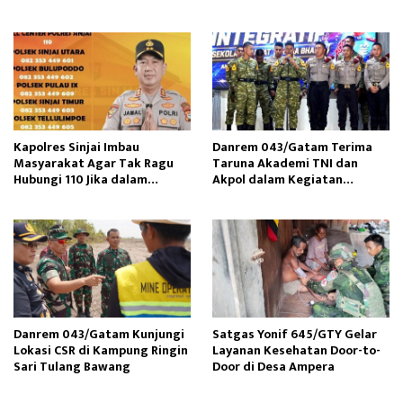
Kapolres Sinjai Imbau
Danrem 043/Gatam Terima
Masyarakat Agar Tak Ragu
Taruna Akademi TNI dan
Hubungi 110 Jika dalam
Akpol dalam Kegiatan
Keadaan Mendesak
Integratif Bhakti Sekolah
Rakyat
Danrem 043/Gatam Kunjungi
Satgas Yonif 645/GTY Gelar
Lokasi CSR di Kampung Ringin
Layanan Kesehatan Door-to-
Sari Tulang Bawang
Door di Desa Ampera