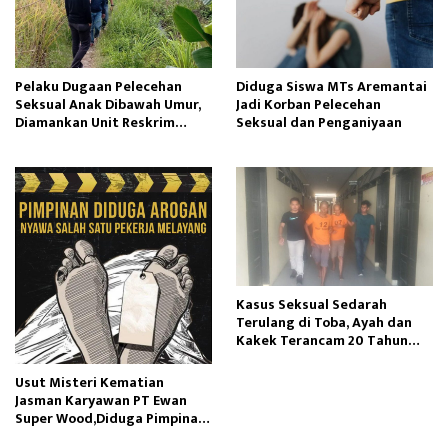
Pelaku Dugaan Pelecehan
Diduga Siswa MTs Aremantai
Seksual Anak Dibawah Umur,
Jadi Korban Pelecehan
Diamankan Unit Reskrim
Seksual dan Penganiyaan
Polsek Semende
Kasus Seksual Sedarah
Terulang di Toba, Ayah dan
Kakek Terancam 20 Tahun
Penjara
Usut Misteri Kematian
Jasman Karyawan PT Ewan
Super Wood,Diduga Pimpinan
Manajemen Perusahaan