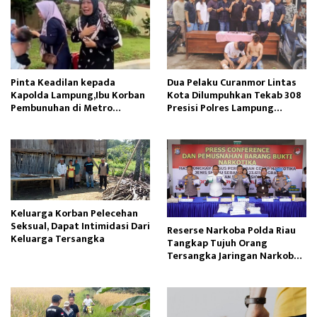
Pinta Keadilan kepada
Dua Pelaku Curanmor Lintas
Kapolda Lampung,Ibu Korban
Kota Dilumpuhkan Tekab 308
Pembunuhan di Metro
Presisi Polres Lampung
Menangis Histeris
Tengah
Keluarga Korban Pelecehan
Seksual, Dapat Intimidasi Dari
Reserse Narkoba Polda Riau
Keluarga Tersangka
Tangkap Tujuh Orang
Tersangka Jaringan Narkoba
Internasional