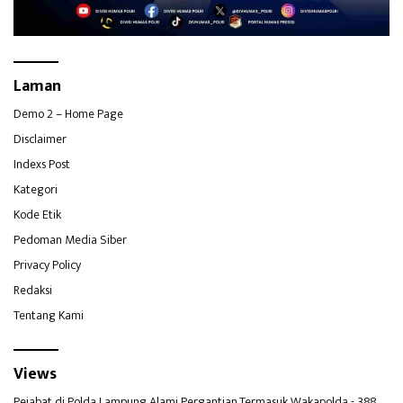
Laman
Demo 2 – Home Page
Disclaimer
Indexs Post
Kategori
Kode Etik
Pedoman Media Siber
Privacy Policy
Redaksi
Tentang Kami
Views
Pejabat di Polda Lampung Alami Pergantian,Termasuk Wakapolda
- 388