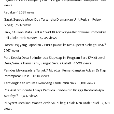
views
Redaksi
- 18,581 views
Gasak Sepeda Motor,Dua Tersangka Diamankan Unit Reskrim Polsek
Sliyeg
- 7,532 views
Unik,Putuskan Mata Rantai Covid 19 Arif Wayae Bondowoso Promosikan
Beli Cilok Gratis Masker
- 6,705 views
Dosen UNJ yang Laporkan 2 Putra Jokowi ke KPK Dipecat Sebagai ASN?
-
5,167 views
Para Kepala Desa Se-Indonesia Siap-siap, Ini Program Baru KPK di Level
Desa, Semua Harus Tahu, Sangat Serius, Catat!
- 4,509 views
Pemdes Mekargading Tunjuk 7 Muadzin Kumandangkan Adzan Di Tiap
Perempatan Desa
- 3,630 views
Tarif Angkutan umum Cikembang Lembursitu Naik
- 3,108 views
Pria Asal Situbondo Aniaya Pemuda Bondowoso Hingga Berdarah,Apa
Motifnya?
- 3,037 views
Ini Syarat Menikahi Wanita Arab Saudi bagi Lelaki Non-Arab Saudi
- 2,928
views