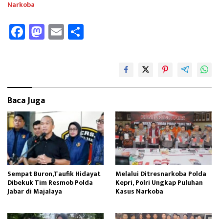
Narkoba
Fa
M
E
Sh
ce
as
m
ar
b
to
ail
e
oo
d
k
o
Baca Juga
n
Sempat Buron,Taufik Hidayat
Melalui Ditresnarkoba Polda
Dibekuk Tim Resmob Polda
Kepri, Polri Ungkap Puluhan
Jabar di Majalaya
Kasus Narkoba