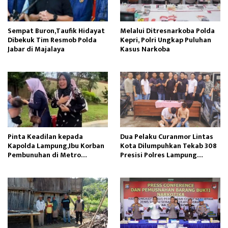
Sempat Buron,Taufik Hidayat
Melalui Ditresnarkoba Polda
Dibekuk Tim Resmob Polda
Kepri, Polri Ungkap Puluhan
Jabar di Majalaya
Kasus Narkoba
Pinta Keadilan kepada
Dua Pelaku Curanmor Lintas
Kapolda Lampung,Ibu Korban
Kota Dilumpuhkan Tekab 308
Pembunuhan di Metro
Presisi Polres Lampung
Menangis Histeris
Tengah