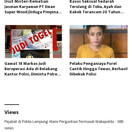
Usut Misteri Kematian
Kasus Seksual Sedarah
Jasman Karyawan PT Ewan
Terulang di Toba, Ayah dan
Super Wood,Diduga Pimpinan
Kakek Terancam 20 Tahun
Manajemen Perusahaan
Penjara
Gawat 18 Markas Judi
Pelaku Penganiaya Purel
Beroperasi Ada di Belakang
Cantik Hingga Tewas, Berhasil
Kantor Polisi, Diminta Polres
Dibekuk Polisi
Pelabuhan Belawan Bertindak
Views
Pejabat di Polda Lampung Alami Pergantian,Termasuk Wakapolda
- 388
views