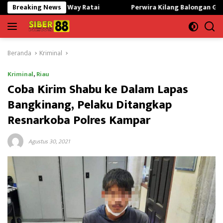
Langsung
ali Way Ratai
Breaking News
Perwira Kilang Balongan Gelar Doa Bersama, 
ke
konten
Beranda
Kriminal
Kriminal
,
Riau
Coba Kirim Shabu ke Dalam Lapas
Bangkinang, Pelaku Ditangkap
Resnarkoba Polres Kampar
Agustus 30, 2021