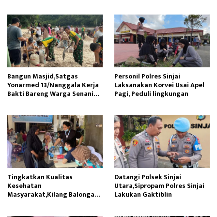
Abutmen
Siswa SDN Gunung Susu
Bangun Masjid,Satgas
Personil Polres Sinjai
Yonarmed 13/Nanggala Kerja
Laksanakan Korvei Usai Apel
Bakti Bareng Warga Senaning
Pagi, Peduli lingkungan
Ambil Pasir Sungai
Tingkatkan Kualitas
Datangi Polsek Sinjai
Kesehatan
Utara,Sipropam Polres Sinjai
Masyarakat,Kilang Balongan
Lakukan Gaktiblin
Edukasi Perawatan Gigi