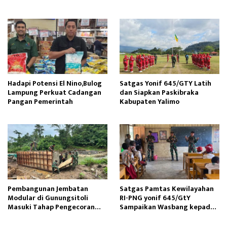
Operasi
Tunas Sejahtera
Hadapi Potensi El Nino,Bulog
Satgas Yonif 645/GTY Latih
Lampung Perkuat Cadangan
dan Siapkan Paskibraka
Pangan Pemerintah
Kabupaten Yalimo
Pembangunan Jembatan
Satgas Pamtas Kewilayahan
Modular di Gunungsitoli
RI-PNG yonif 645/GtY
Masuki Tahap Pengecoran
Sampaikan Wasbang kepada
Abutmen
Siswa SDN Gunung Susu