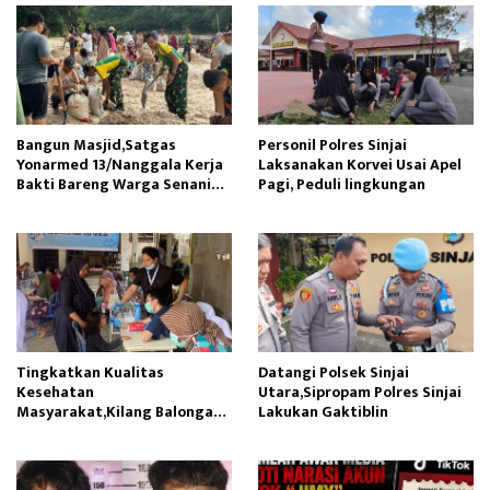
Bangun Masjid,Satgas
Personil Polres Sinjai
Yonarmed 13/Nanggala Kerja
Laksanakan Korvei Usai Apel
Bakti Bareng Warga Senaning
Pagi, Peduli lingkungan
Ambil Pasir Sungai
Tingkatkan Kualitas
Datangi Polsek Sinjai
Kesehatan
Utara,Sipropam Polres Sinjai
Masyarakat,Kilang Balongan
Lakukan Gaktiblin
Edukasi Perawatan Gigi