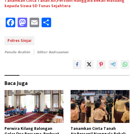
Tanamkan Cinta Tanah Air,Personil Nanggala Bekali Wasbang
kepada Siswa SD Tunas Sejahtera
Fa
M
E
Sh
ce
as
m
ar
b
to
ail
e
Polres Sinjai
oo
d
Penulis: Ibrahim
Editor: Badruzaman
k
o
n
Baca Juga
Perwira Kilang Balongan
Tanamkan Cinta Tanah
Gelar Doa Bersama, Perkuat
Air,Personil Nanggala Bekali