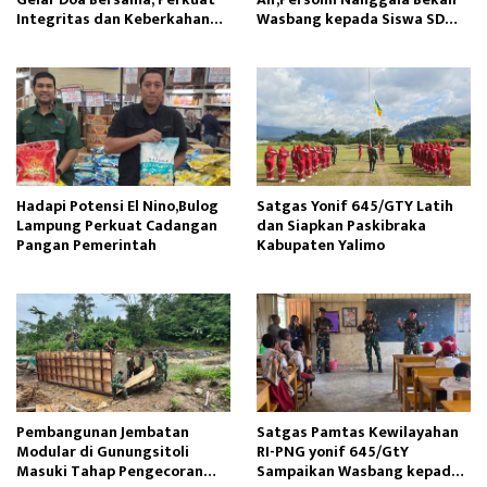
Integritas dan Keberkahan
Wasbang kepada Siswa SD
Operasi
Tunas Sejahtera
Hadapi Potensi El Nino,Bulog
Satgas Yonif 645/GTY Latih
Lampung Perkuat Cadangan
dan Siapkan Paskibraka
Pangan Pemerintah
Kabupaten Yalimo
Pembangunan Jembatan
Satgas Pamtas Kewilayahan
Modular di Gunungsitoli
RI-PNG yonif 645/GtY
Masuki Tahap Pengecoran
Sampaikan Wasbang kepada