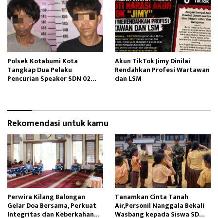
Polsek Kotabumi Kota
Akun TikTok Jimy Dinilai
Tangkap Dua Pelaku
Rendahkan Profesi Wartawan
Pencurian Speaker SDN 02
dan LSM
Gapura
Rekomendasi untuk kamu
Perwira Kilang Balongan
Tanamkan Cinta Tanah
Gelar Doa Bersama, Perkuat
Air,Personil Nanggala Bekali
Integritas dan Keberkahan
Wasbang kepada Siswa SD