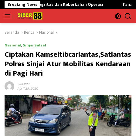
Langsung
 Integritas dan Keberkahan Operasi
Breaking News
Tanamkan Cinta Tanah A
ke
konten
Beranda
Berita
Nasional
Nasional
,
Sinjai Sulsel
Ciptakan Kamseltibcarlantas,Satlantas
Polres Sinjai Atur Mobilitas Kendaraan
di Pagi Hari
SIBER88
April 29, 2026