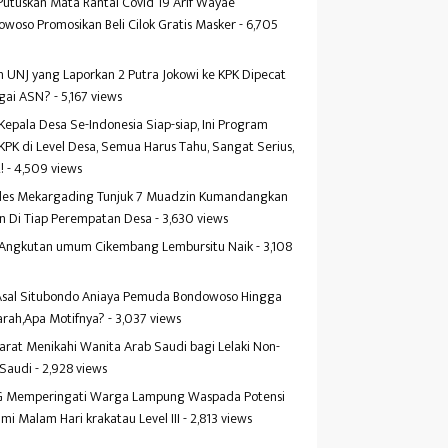
Putuskan Mata Rantai Covid 19 Arif Wayae
woso Promosikan Beli Cilok Gratis Masker
- 6,705
s
 UNJ yang Laporkan 2 Putra Jokowi ke KPK Dipecat
gai ASN?
- 5,167 views
Kepala Desa Se-Indonesia Siap-siap, Ini Program
KPK di Level Desa, Semua Harus Tahu, Sangat Serius,
!
- 4,509 views
es Mekargading Tunjuk 7 Muadzin Kumandangkan
n Di Tiap Perempatan Desa
- 3,630 views
f Angkutan umum Cikembang Lembursitu Naik
- 3,108
s
 Asal Situbondo Aniaya Pemuda Bondowoso Hingga
arah,Apa Motifnya?
- 3,037 views
yarat Menikahi Wanita Arab Saudi bagi Lelaki Non-
 Saudi
- 2,928 views
 Memperingati Warga Lampung Waspada Potensi
mi Malam Hari krakatau Level III
- 2,813 views