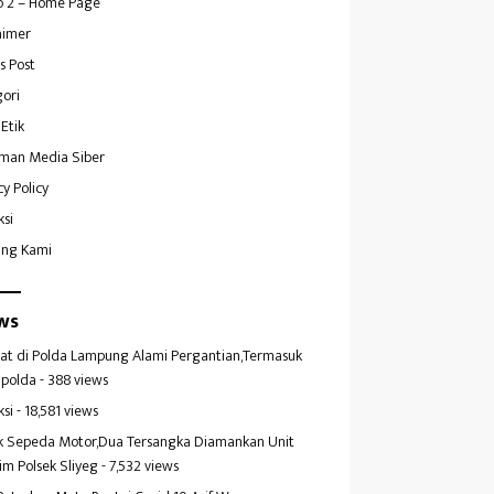
 2 – Home Page
aimer
s Post
ori
Etik
man Media Siber
cy Policy
ksi
ang Kami
ws
at di Polda Lampung Alami Pergantian,Termasuk
polda
- 388 views
ksi
- 18,581 views
k Sepeda Motor,Dua Tersangka Diamankan Unit
im Polsek Sliyeg
- 7,532 views