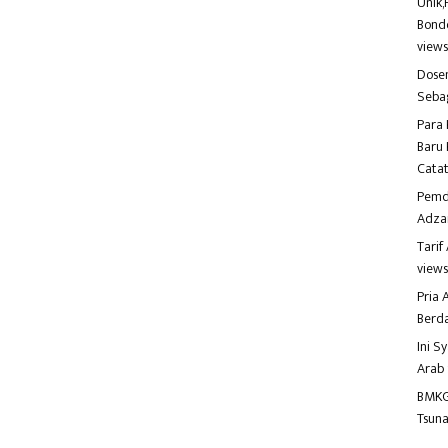
Unik,
Bondo
view
Dosen
Seba
Para 
Baru 
Catat
Pemd
Adza
Tari
view
Pria
Berd
Ini S
Arab
BMKG
Tsuna