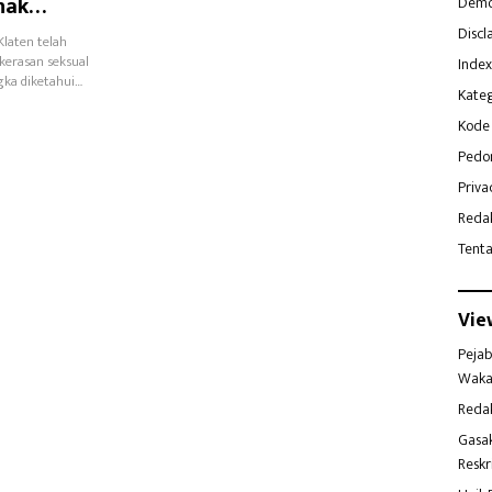
nak
Demo
Discl
Klaten telah
ekerasan seksual
Index
gka diketahui…
Kateg
Kode 
Pedo
Priva
Reda
Tent
Vie
Pejab
Waka
Reda
Gasa
Reskr