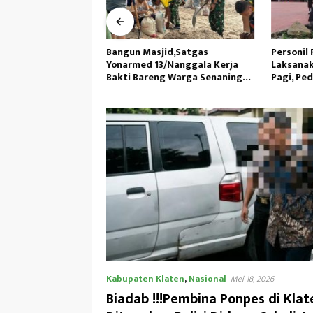
as Kewilayahan RI-
Bangun Masjid,Satgas
Personil 
45/GtY Sampaikan
Yonarmed 13/Nanggala Kerja
Laksanak
pada Siswa SDN
Bakti Bareng Warga Senaning
Pagi, Ped
u
Ambil Pasir Sungai
Kabupaten Klaten
,
Nasional
Mei 18, 2026
Biadab !!!Pembina Ponpes di Klat