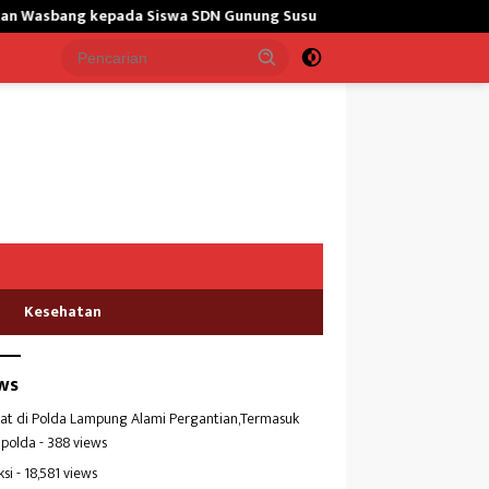
g kepada Siswa SDN Gunung Susu
Bangun Masjid,Satgas Yon
Kesehatan
ws
at di Polda Lampung Alami Pergantian,Termasuk
polda
- 388 views
ksi
- 18,581 views