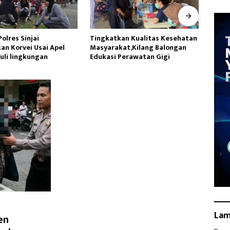
Polres Sinjai
Tingkatkan Kualitas Kesehatan
Datan
an Korvei Usai Apel
Masyarakat,Kilang Balongan
Utara
uli lingkungan
Edukasi Perawatan Gigi
Lakuk
La
en