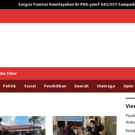
tgas Pamtas Kewilayahan RI-PNG yonif 645/GtY Sampaikan Wasban
ia Siber
Politik
Sosial
Pendidikan
Daerah
Olahraga
Opini
Vie
Pejab
Waka
Reda