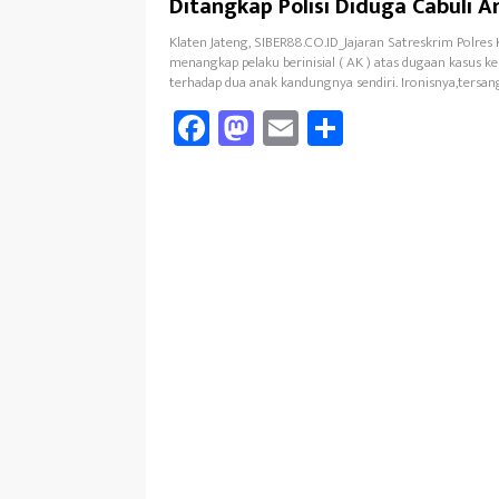
Ditangkap Polisi Diduga Cabuli A
Kandungnya Sendiri
Klaten Jateng, SIBER88.CO.ID_Jajaran Satreskrim Polres 
menangkap pelaku berinisial ( AK ) atas dugaan kasus k
terhadap dua anak kandungnya sendiri. Ironisnya,tersan
Fa
M
E
Sh
ce
as
m
ar
b
to
ail
e
oo
d
k
o
n