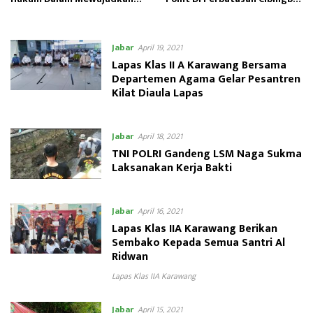
Kota/KabupatenTanggap
Jawa Barat Jawa Tengah
Ancaman Narkoba
Jabar
April 19, 2021
Lapas Klas II A Karawang Bersama
Departemen Agama Gelar Pesantren
Kilat Diaula Lapas
Jabar
April 18, 2021
TNI POLRI Gandeng LSM Naga Sukma
Laksanakan Kerja Bakti
Jabar
April 16, 2021
Lapas Klas IIA Karawang Berikan
Sembako Kepada Semua Santri Al
Ridwan
Lapas Klas IIA Karawang
Jabar
April 15, 2021