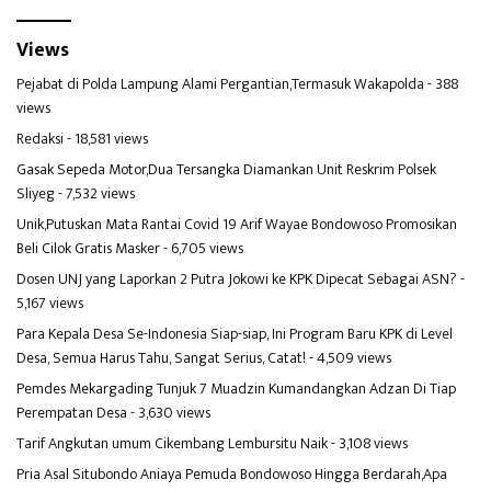
Views
Pejabat di Polda Lampung Alami Pergantian,Termasuk Wakapolda
- 388
views
Redaksi
- 18,581 views
Gasak Sepeda Motor,Dua Tersangka Diamankan Unit Reskrim Polsek
Sliyeg
- 7,532 views
Unik,Putuskan Mata Rantai Covid 19 Arif Wayae Bondowoso Promosikan
Beli Cilok Gratis Masker
- 6,705 views
Dosen UNJ yang Laporkan 2 Putra Jokowi ke KPK Dipecat Sebagai ASN?
-
5,167 views
Para Kepala Desa Se-Indonesia Siap-siap, Ini Program Baru KPK di Level
Desa, Semua Harus Tahu, Sangat Serius, Catat!
- 4,509 views
Pemdes Mekargading Tunjuk 7 Muadzin Kumandangkan Adzan Di Tiap
Perempatan Desa
- 3,630 views
Tarif Angkutan umum Cikembang Lembursitu Naik
- 3,108 views
Pria Asal Situbondo Aniaya Pemuda Bondowoso Hingga Berdarah,Apa