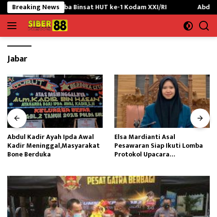
Langsung
pan Lomba Binsat HUT ke-1 Kodam XXI/RI
Breaking News
Abdul Kadir Ayah
ke
konten
Jabar
Abdul Kadir Ayah Ipda Awal
Elsa Mardianti Asal
Kadir Meninggal,Masyarakat
Pesawaran Siap Ikuti Lomba
Bone Berduka
Protokol Upacara
Kemerdekaan RI Tingkat
Nasional