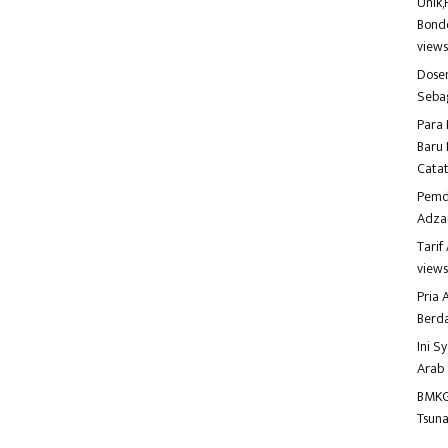
Unik,
Bondo
view
Dosen
Seba
Para 
Baru 
Catat
Pemd
Adza
Tari
view
Pria
Berd
Ini S
Arab
BMKG
Tsuna