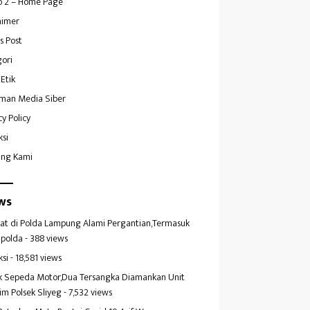
 2 – Home Page
aimer
s Post
ori
Etik
man Media Siber
cy Policy
ksi
ang Kami
ws
at di Polda Lampung Alami Pergantian,Termasuk
polda
- 388 views
ksi
- 18,581 views
k Sepeda Motor,Dua Tersangka Diamankan Unit
im Polsek Sliyeg
- 7,532 views