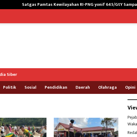
gas Pamtas Kewilayahan RI-PNG yonif 645/GtY Sampaikan Wasbang
ia Siber
Politik
Sosial
Pendidikan
Daerah
Olahraga
Opini
Vie
Pejab
Waka
Reda