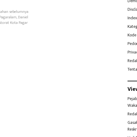
Demo
Discl
ntahan sebelumnya
 Pagaralam, Daniel
Index
torat Kota Pagar
Kateg
Kode 
Pedo
Priva
Reda
Tent
Vie
Pejab
Waka
Reda
Gasa
Reskr