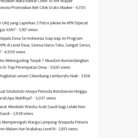
Putuskan Mata Rantai Covid 19 Arif Wayae
woso Promosikan Beli Cilok Gratis Masker
- 6,705
s
 UNJ yang Laporkan 2 Putra Jokowi ke KPK Dipecat
gai ASN?
- 5,167 views
Kepala Desa Se-Indonesia Siap-siap, Ini Program
KPK di Level Desa, Semua Harus Tahu, Sangat Serius,
!
- 4,509 views
es Mekargading Tunjuk 7 Muadzin Kumandangkan
n Di Tiap Perempatan Desa
- 3,630 views
f Angkutan umum Cikembang Lembursitu Naik
- 3,108
s
 Asal Situbondo Aniaya Pemuda Bondowoso Hingga
arah,Apa Motifnya?
- 3,037 views
yarat Menikahi Wanita Arab Saudi bagi Lelaki Non-
 Saudi
- 2,928 views
 Memperingati Warga Lampung Waspada Potensi
mi Malam Hari krakatau Level III
- 2,813 views