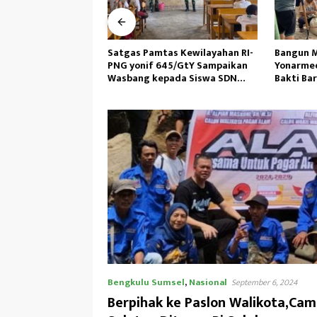
as Kewilayahan RI-
Bangun Masjid,Satgas
Personil 
45/GtY Sampaikan
Yonarmed 13/Nanggala Kerja
Laksanak
pada Siswa SDN
Bakti Bareng Warga Senaning
Pagi, Ped
u
Ambil Pasir Sungai
Bengkulu Sumsel
,
Nasional
September 6, 2024
Berpihak ke Paslon Walikota,Ca