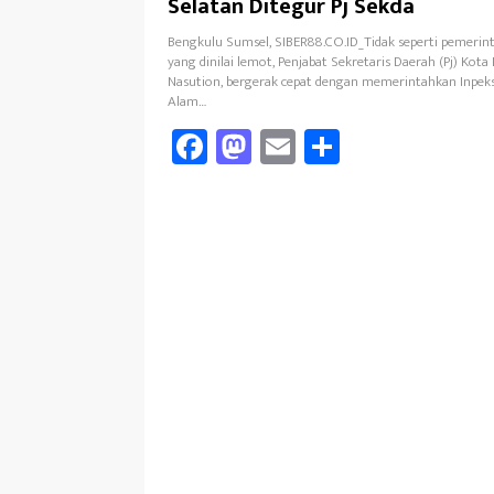
Selatan Ditegur Pj Sekda
Bengkulu Sumsel, SIBER88.CO.ID_Tidak seperti pemeri
yang dinilai lemot, Penjabat Sekretaris Daerah (Pj) Kota
Nasution, bergerak cepat dengan memerintahkan Inpeks
Alam…
Fa
M
E
Sh
ce
as
m
ar
b
to
ail
e
oo
d
k
o
n