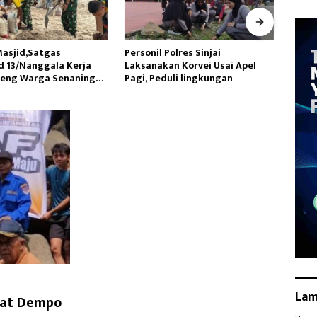
Polres Sinjai
Tingkatkan Kualitas Kesehatan
Datan
an Korvei Usai Apel
Masyarakat,Kilang Balongan
Utara
uli lingkungan
Edukasi Perawatan Gigi
Lakuk
La
mat Dempo