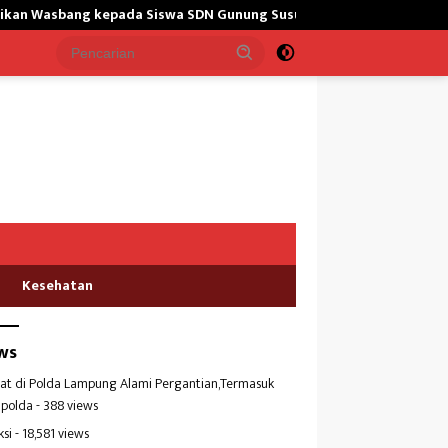
 kepada Siswa SDN Gunung Susu
Bangun Masjid,Satgas Yona
Kesehatan
ws
at di Polda Lampung Alami Pergantian,Termasuk
polda
- 388 views
ksi
- 18,581 views