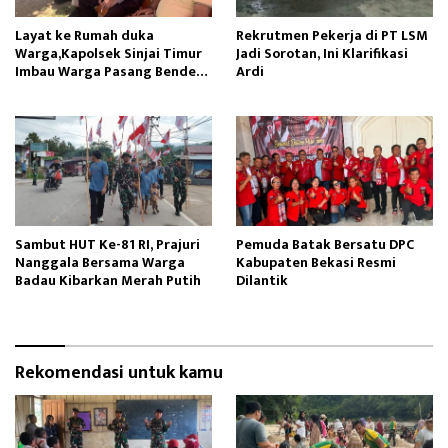
Layat ke Rumah duka
Rekrutmen Pekerja di PT LSM
Warga,Kapolsek Sinjai Timur
Jadi Sorotan, Ini Klarifikasi
Imbau Warga Pasang Bendera
Ardi
Merah Putih
Sambut HUT Ke-81 RI, Prajuri
Pemuda Batak Bersatu DPC
Nanggala Bersama Warga
Kabupaten Bekasi Resmi
Badau Kibarkan Merah Putih
Dilantik
Rekomendasi untuk kamu