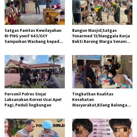
Satgas Pamtas Kewilayahan
Bangun Masjid,Satgas
RI-PNG yonif 645/GtY
Yonarmed 13/Nanggala Kerja
Sampaikan Wasbang kepada
Bakti Bareng Warga Senaning
Siswa SDN Gunung Susu
Ambil Pasir Sungai
Personil Polres Sinjai
Tingkatkan Kualitas
Laksanakan Korvei Usai Apel
Kesehatan
Pagi, Peduli lingkungan
Masyarakat,Kilang Balongan
Edukasi Perawatan Gigi