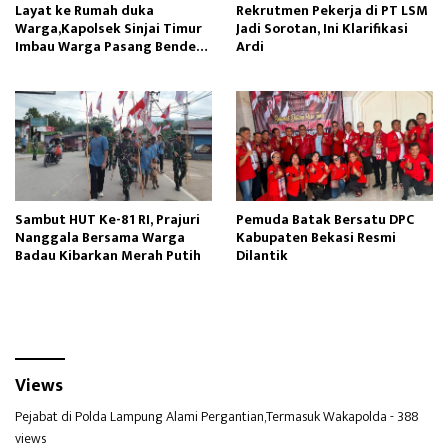
Layat ke Rumah duka
Rekrutmen Pekerja di PT LSM
Warga,Kapolsek Sinjai Timur
Jadi Sorotan, Ini Klarifikasi
Imbau Warga Pasang Bendera
Ardi
Merah Putih
Sambut HUT Ke-81 RI, Prajuri
Pemuda Batak Bersatu DPC
Nanggala Bersama Warga
Kabupaten Bekasi Resmi
Badau Kibarkan Merah Putih
Dilantik
Views
Pejabat di Polda Lampung Alami Pergantian,Termasuk Wakapolda
- 388
views