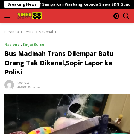
Langsung
5/GtY Sampaikan Wasbang kepada Siswa SDN Gunung Susu
Breaking News
B
ke
konten
Beranda
Berita
Nasional
Nasional
,
Sinjai Sulsel
Bus Madinah Trans Dilempar Batu
Orang Tak Dikenal,Sopir Lapor ke
Polisi
SIBER88
Maret 30, 2026