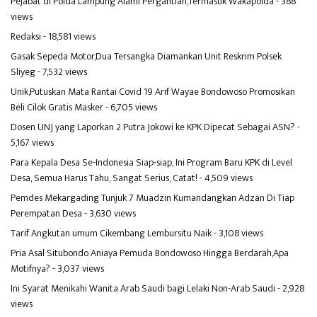
Pejabat di Polda Lampung Alami Pergantian,Termasuk Wakapolda
- 388
views
Redaksi
- 18,581 views
Gasak Sepeda Motor,Dua Tersangka Diamankan Unit Reskrim Polsek
Sliyeg
- 7,532 views
Unik,Putuskan Mata Rantai Covid 19 Arif Wayae Bondowoso Promosikan
Beli Cilok Gratis Masker
- 6,705 views
Dosen UNJ yang Laporkan 2 Putra Jokowi ke KPK Dipecat Sebagai ASN?
-
5,167 views
Para Kepala Desa Se-Indonesia Siap-siap, Ini Program Baru KPK di Level
Desa, Semua Harus Tahu, Sangat Serius, Catat!
- 4,509 views
Pemdes Mekargading Tunjuk 7 Muadzin Kumandangkan Adzan Di Tiap
Perempatan Desa
- 3,630 views
Tarif Angkutan umum Cikembang Lembursitu Naik
- 3,108 views
Pria Asal Situbondo Aniaya Pemuda Bondowoso Hingga Berdarah,Apa
Motifnya?
- 3,037 views
Ini Syarat Menikahi Wanita Arab Saudi bagi Lelaki Non-Arab Saudi
- 2,928
views