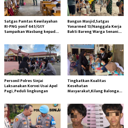
Satgas Pamtas Kewilayahan
Bangun Masjid,Satgas
RI-PNG yonif 645/GtY
Yonarmed 13/Nanggala Kerja
Sampaikan Wasbang kepada
Bakti Bareng Warga Senaning
Siswa SDN Gunung Susu
Ambil Pasir Sungai
Personil Polres Sinjai
Tingkatkan Kualitas
Laksanakan Korvei Usai Apel
Kesehatan
Pagi, Peduli lingkungan
Masyarakat,Kilang Balongan
Edukasi Perawatan Gigi