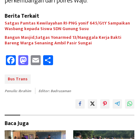
perkembangan dari polres Wajo.
Berita Terkait
Satgas Pamtas Kewilayahan RI-PNG yonif 645/GtY Sampaikan
Wasbang kepada Siswa SDN Gunung Susu
Bangun Masjid,Satgas Yonarmed 13/Nanggala Kerja Bakti
Bareng Warga Senaning Ambil Pasir Sungai
Fa
M
E
Sh
ce
as
m
ar
b
to
ail
e
Bus Trans
oo
d
Penulis: Ibrahim
Editor: Badruzaman
k
o
n
Baca Juga