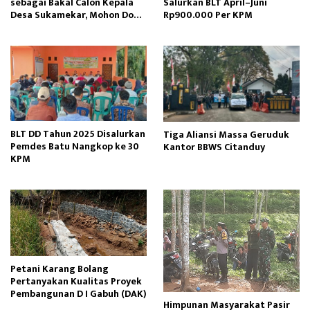
sebagai Bakal Calon Kepala
Salurkan BLT April–Juni
Desa Sukamekar, Mohon Doa
Rp900.000 Per KPM
Restu dan Dukungan
Masyarakat
BLT DD Tahun 2025 Disalurkan
Tiga Aliansi Massa Geruduk
Pemdes Batu Nangkop ke 30
Kantor BBWS Citanduy
KPM
Petani Karang Bolang
Pertanyakan Kualitas Proyek
Pembangunan D I Gabuh (DAK)
Himpunan Masyarakat Pasir