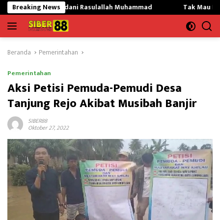
Langsung
adani Rasulallah Muhammad
Breaking News
Tak Mau Dikritik,Kepsek SMK
ke
konten
Beranda
Pemerintahan
Pemerintahan
Aksi Petisi Pemuda-Pemudi Desa
Tanjung Rejo Akibat Musibah Banjir
SIBER88
Oktober 27, 2022