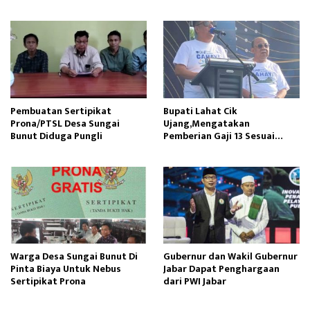
Kualitas Pembangunan
Cekdam Menelan Korban
Pembuatan Sertipikat
Bupati Lahat Cik
Prona/PTSL Desa Sungai
Ujang,Mengatakan
Bunut Diduga Pungli
Pemberian Gaji 13 Sesuai
Dengan PP Nomor 15 Tahun
2023
Warga Desa Sungai Bunut Di
Gubernur dan Wakil Gubernur
Pinta Biaya Untuk Nebus
Jabar Dapat Penghargaan
Sertipikat Prona
dari PWI Jabar