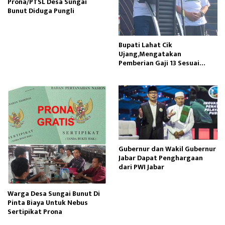
Prona/PTSL Desa Sungai
Bunut Diduga Pungli
Bupati Lahat Cik
Ujang,Mengatakan
Pemberian Gaji 13 Sesuai
Dengan PP Nomor 15 Tahun
2023
Gubernur dan Wakil Gubernur
Jabar Dapat Penghargaan
dari PWI Jabar
Warga Desa Sungai Bunut Di
Pinta Biaya Untuk Nebus
Sertipikat Prona