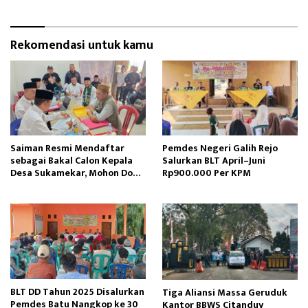
Rekomendasi untuk kamu
Saiman Resmi Mendaftar
Pemdes Negeri Galih Rejo
sebagai Bakal Calon Kepala
Salurkan BLT April–Juni
Desa Sukamekar, Mohon Doa
Rp900.000 Per KPM
Restu dan Dukungan
Masyarakat
BLT DD Tahun 2025 Disalurkan
Tiga Aliansi Massa Geruduk
Pemdes Batu Nangkop ke 30
Kantor BBWS Citanduy