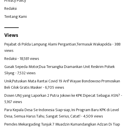
Privacy Policy
Redaksi
Tentang Kami
Views
Pejabat di Polda Lampung Alami Pergantian,Termasuk Wakapolda
- 388
views
Redaksi
- 18,581 views
Gasak Sepeda Motor,Dua Tersangka Diamankan Unit Reskrim Polsek
Sliyeg
- 7,532 views
Unik,Putuskan Mata Rantai Covid 19 Arif Wayae Bondowoso Promosikan
Beli Cilok Gratis Masker
- 6,705 views
Dosen UNJ yang Laporkan 2 Putra Jokowi ke KPK Dipecat Sebagai ASN?
-
5,167 views
Para Kepala Desa Se-Indonesia Siap-siap, Ini Program Baru KPK di Level
Desa, Semua Harus Tahu, Sangat Serius, Catat!
- 4,509 views
Pemdes Mekargading Tunjuk 7 Muadzin Kumandangkan Adzan Di Tiap