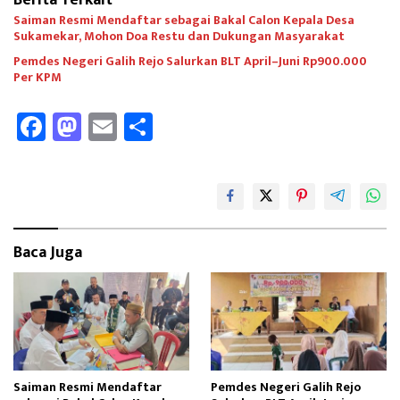
Berita Terkait
Saiman Resmi Mendaftar sebagai Bakal Calon Kepala Desa
Sukamekar, Mohon Doa Restu dan Dukungan Masyarakat
Pemdes Negeri Galih Rejo Salurkan BLT April–Juni Rp900.000
Per KPM
Fa
M
E
Sh
ce
as
m
ar
b
to
ail
e
oo
d
k
o
Baca Juga
n
Saiman Resmi Mendaftar
Pemdes Negeri Galih Rejo