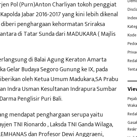
Demo
Irjen Pol (Purn)Anton Charliyan tokoh penggiat
Discl
apolda Jabar 2016-2017 yang kini lebih dikenal
Index
h diberi penghargaan kehormatan Sriraksa
Kateg
santara di Tatar Sunda dari MADUKARA ( Majlis
Kode 
Pedo
Priva
rlangsung di Balai Agung Keraton Amarta
Reda
ka Gelar Budaya Segoro Gunung ke IX, pada
Tent
 diberikan oleh Ketua Umum Madukara,SA Prabu
tan Indra Usman Kesultanan Indrapura Sumbar
Vie
arma Penglisir Puri Bali.
Pejab
Waka
 yang mendapat penghargaan serupa yaitu
Reda
Gasa
yjen TNI Rionardo , Laksda TNI Ganda Wilaga,
Reskr
 LEMHANAS dan Profesor Dewi Anggraeni,