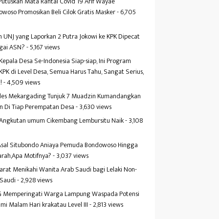
Putuskan Mata Rantai Covid 19 Arif Wayae
woso Promosikan Beli Cilok Gratis Masker
- 6,705
s
 UNJ yang Laporkan 2 Putra Jokowi ke KPK Dipecat
gai ASN?
- 5,167 views
Kepala Desa Se-Indonesia Siap-siap, Ini Program
KPK di Level Desa, Semua Harus Tahu, Sangat Serius,
!
- 4,509 views
es Mekargading Tunjuk 7 Muadzin Kumandangkan
n Di Tiap Perempatan Desa
- 3,630 views
f Angkutan umum Cikembang Lembursitu Naik
- 3,108
s
 Asal Situbondo Aniaya Pemuda Bondowoso Hingga
arah,Apa Motifnya?
- 3,037 views
yarat Menikahi Wanita Arab Saudi bagi Lelaki Non-
 Saudi
- 2,928 views
 Memperingati Warga Lampung Waspada Potensi
mi Malam Hari krakatau Level III
- 2,813 views