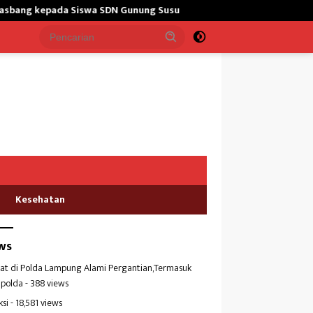
Siswa SDN Gunung Susu
Bangun Masjid,Satgas Yonarmed 13/
Kesehatan
ws
at di Polda Lampung Alami Pergantian,Termasuk
polda
- 388 views
ksi
- 18,581 views