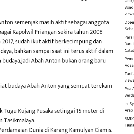
Unik,
Bondo
view
ah Anton semenjak masih aktif sebagai anggota
Dosen
Seba
bagai Kapolwil Priangan sekira tahun 2008
Para 
 2017, sudah ikut aktif berkecimpung dan
Baru 
aya, bahkan sampai saat ini terus aktif dalam
Catat
Pemd
n budaya,jadi Abah Anton bukan orang baru
Adza
Tari
view
giat budaya Abah Anton yang sempat terekam
Pria
Berd
Ini S
 Tugu Kujang Pusaka setinggi 15 meter di
Arab
BMKG
 Tasikmalaya.
Tsuna
erdamaian Dunia di Karang Kamulyan Ciamis.