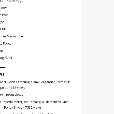
 2 – Home Page
aimer
s Post
ori
Etik
man Media Siber
cy Policy
ksi
ang Kami
ws
at di Polda Lampung Alami Pergantian,Termasuk
polda
- 388 views
ksi
- 18,581 views
k Sepeda Motor,Dua Tersangka Diamankan Unit
im Polsek Sliyeg
- 7,532 views