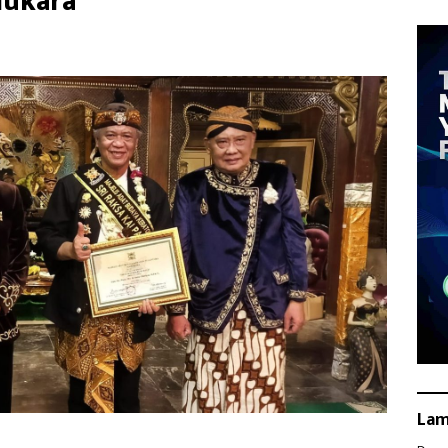
dukara
La