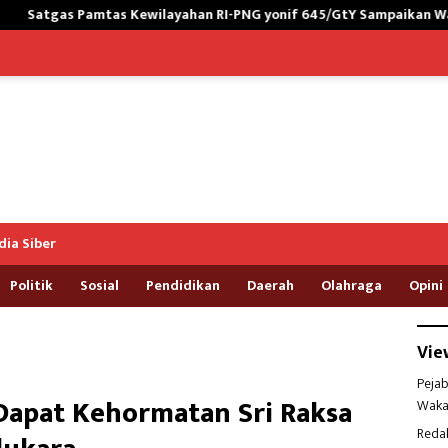
as Kewilayahan RI-PNG yonif 645/GtY Sampaikan Wasbang kepada 
ia Siber
Politik
Sosial
Pendidikan
Daerah
Olahraga
Opini
Vie
Pejab
Dapat Kehormatan Sri Raksa
Waka
Reda