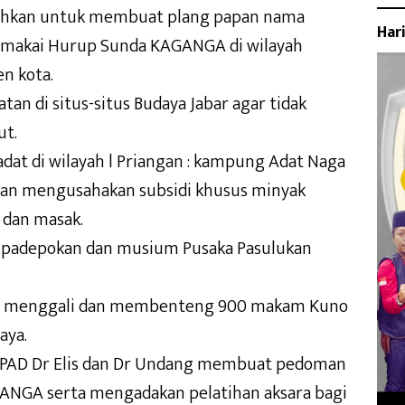
ahkan untuk membuat plang papan nama
Har
memakai Hurup Sunda KAGANGA di wilayah
n kota.
n di situs-situs Budaya Jabar agar tidak
ut.
 di wilayah l Priangan : kampung Adat Naga
ngan mengusahakan subsidi khusus minyak
 dan masak.
 padepokan dan musium Pusaka Pasulukan
i , menggali dan membenteng 900 makam Kuno
aya.
PAD Dr Elis dan Dr Undang membuat pedoman
NGA serta mengadakan pelatihan aksara bagi