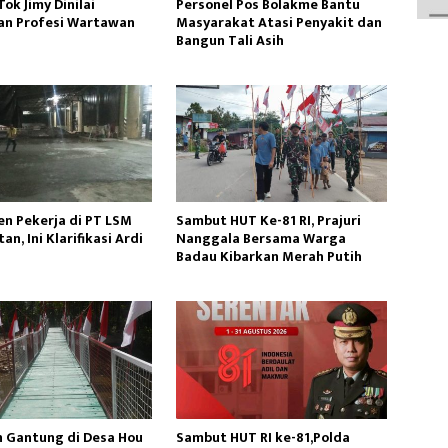
ok Jimy Dinilai
Personel Pos Bolakme Bantu
n Profesi Wartawan
Masyarakat Atasi Penyakit dan
Bangun Tali Asih
n Pekerja di PT LSM
Sambut HUT Ke-81 RI, Prajuri
an, Ini Klarifikasi Ardi
Nanggala Bersama Warga
Badau Kibarkan Merah Putih
 Gantung di Desa Hou
Sambut HUT RI ke-81,Polda