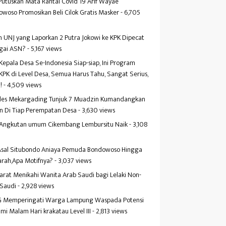
Putuskan Mata Rantai Covid 19 Arif Wayae
woso Promosikan Beli Cilok Gratis Masker
- 6,705
s
 UNJ yang Laporkan 2 Putra Jokowi ke KPK Dipecat
gai ASN?
- 5,167 views
Kepala Desa Se-Indonesia Siap-siap, Ini Program
KPK di Level Desa, Semua Harus Tahu, Sangat Serius,
!
- 4,509 views
es Mekargading Tunjuk 7 Muadzin Kumandangkan
n Di Tiap Perempatan Desa
- 3,630 views
f Angkutan umum Cikembang Lembursitu Naik
- 3,108
s
 Asal Situbondo Aniaya Pemuda Bondowoso Hingga
arah,Apa Motifnya?
- 3,037 views
yarat Menikahi Wanita Arab Saudi bagi Lelaki Non-
 Saudi
- 2,928 views
 Memperingati Warga Lampung Waspada Potensi
mi Malam Hari krakatau Level III
- 2,813 views