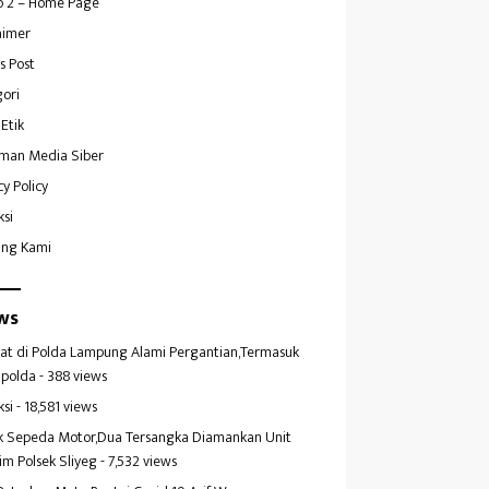
 2 – Home Page
aimer
s Post
ori
Etik
man Media Siber
cy Policy
ksi
ang Kami
ws
at di Polda Lampung Alami Pergantian,Termasuk
polda
- 388 views
ksi
- 18,581 views
k Sepeda Motor,Dua Tersangka Diamankan Unit
im Polsek Sliyeg
- 7,532 views