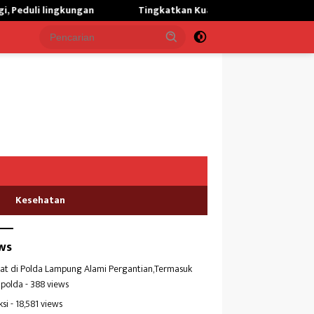
Tingkatkan Kualitas Kesehatan Masyarakat,Kilang Balongan 
Kesehatan
ws
at di Polda Lampung Alami Pergantian,Termasuk
polda
- 388 views
ksi
- 18,581 views