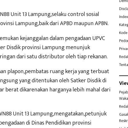
Demo
Discl
N88 Unit 13 Lampung,selaku control sosial
Index
rovinsi Lampung,baik dari APBD maupun APBN.
Kateg
Kode 
nemukan kejanggalan dalam pengadaan UPVC
Pedo
tker Disdik provinsi Lampung menunjuk
Priva
ngan dari satu distributor oleh tiap rekanan.
Reda
Tent
aan plapon,pembatas ruang kerja yang terbuat
angsung yang ditentukan oleh Satker Disdik di
Vie
ar berat dikarenakan harganya lebih mahal dari
Pejab
Waka
Reda
 WN88 Unit 13 Lampung,mengatakan,petunjuk
Gasa
Reskr
engadaan di Dinas Pendidikan provinsi