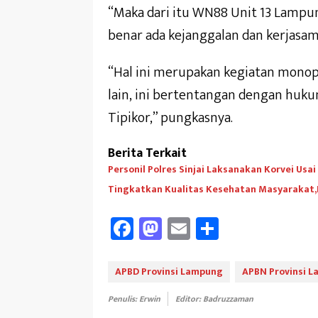
“Maka dari itu WN88 Unit 13 Lampu
benar ada kejanggalan dan kerjasama
“Hal ini merupakan kegiatan monop
lain, ini bertentangan dengan hukum
Tipikor,” pungkasnya.
Berita Terkait
Personil Polres Sinjai Laksanakan Korvei Usai
Tingkatkan Kualitas Kesehatan Masyarakat,
Fa
M
E
Sh
ce
as
m
ar
b
to
ail
e
APBD Provinsi Lampung
APBN Provinsi 
oo
d
Penulis: Erwin
Editor: Badruzzaman