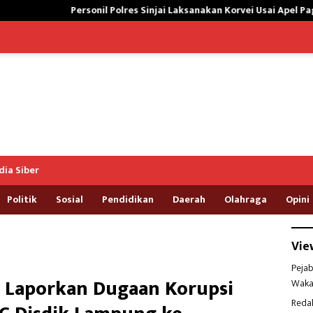
 Polres Sinjai Laksanakan Korvei Usai Apel Pagi, Peduli lingkungan
ia Siber
Politik
Sosial
Pendidikan
Daerah
Olahraga
Opini
Vie
Pejab
 Laporkan Dugaan Korupsi
Waka
Reda