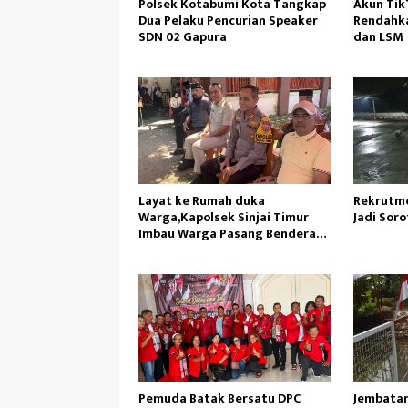
Polsek Kotabumi Kota Tangkap
Akun TikT
Dua Pelaku Pencurian Speaker
Rendahka
SDN 02 Gapura
dan LSM
Layat ke Rumah duka
Rekrutme
Warga,Kapolsek Sinjai Timur
Jadi Sorot
Imbau Warga Pasang Bendera
Merah Putih
Pemuda Batak Bersatu DPC
Jembatan