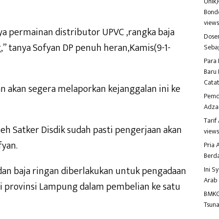
Unik,
Bondo
view
nya permainan distributor UPVC ,rangka baja
Dosen
,” tanya Sofyan DP penuh heran,Kamis(9-1-
Seba
Para 
Baru 
Catat
n akan segera melaporkan kejanggalan ini ke
Pemd
Adza
Tari
eh Satker Disdik sudah pasti pengerjaan akan
view
fyan.
Pria
Berd
an baja ringan diberlakukan untuk pengadaan
Ini S
Arab
di provinsi Lampung dalam pembelian ke satu
BMKG
Tsuna