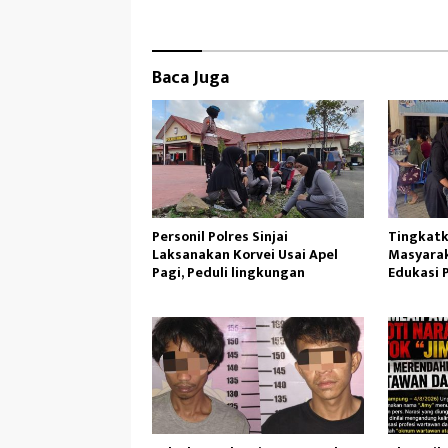
k
o
n
Baca Juga
Personil Polres Sinjai
Tingkatk
Laksanakan Korvei Usai Apel
Masyarak
Pagi, Peduli lingkungan
Edukasi 