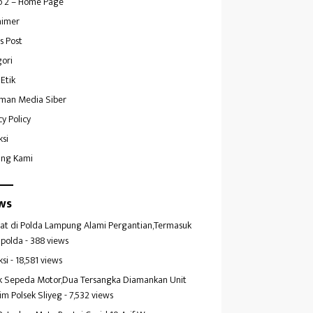
 2 – Home Page
aimer
s Post
ori
Etik
man Media Siber
cy Policy
ksi
ang Kami
ws
at di Polda Lampung Alami Pergantian,Termasuk
polda
- 388 views
ksi
- 18,581 views
k Sepeda Motor,Dua Tersangka Diamankan Unit
im Polsek Sliyeg
- 7,532 views