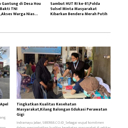
 Gantung di Desa Hou
Sambut HUT RI ke-81,Polda
Bakti TNI
Sulsel Minta Masyarakat
,Akses Warga Nias
Kibarkan Bendera Merah Putih
 Apel
Tingkatkan Kualitas Kesehatan
Masyarakat,Kilang Balongan Edukasi Perawatan
Gigi
yang
Indramayu Jabar, SIBER88.CO.ID_Sebagai wujud komitmen
ngan
dalam meningkatkan kualitas kesehatan masyarakat di sekitar