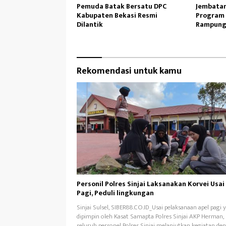
Pemuda Batak Bersatu DPC
Jembatan
Kabupaten Bekasi Resmi
Program 
Dilantik
Rampung
Lancar
Rekomendasi untuk kamu
Personil Polres Sinjai Laksanakan Korvei Usai
Pagi, Peduli lingkungan
Sinjai Sulsel, SIBER88.CO.ID_Usai pelaksanaan apel pagi 
dipimpin oleh Kasat Samapta Polres Sinjai AKP Herman,
seluruh personel Polres Sinjai melanjutkan kegiatan de