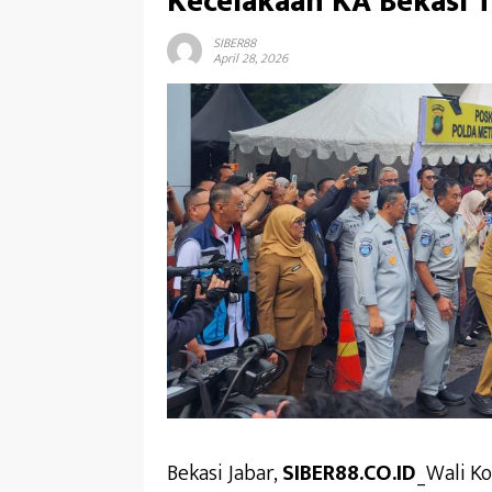
Kecelakaan KA Bekasi 
SIBER88
April 28, 2026
Bekasi Jabar,
SIBER88.CO.ID
_Wali K