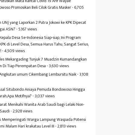
Putuskan Mata Rantai Covid 19 Arif Wayae
woso Promosikan Beli Cilok Gratis Masker
- 6,705
s
 UNJ yang Laporkan 2 Putra Jokowi ke KPK Dipecat
gai ASN?
- 5,167 views
Kepala Desa Se-Indonesia Siap-siap, Ini Program
KPK di Level Desa, Semua Harus Tahu, Sangat Serius,
!
- 4,509 views
es Mekargading Tunjuk 7 Muadzin Kumandangkan
n Di Tiap Perempatan Desa
- 3,630 views
f Angkutan umum Cikembang Lembursitu Naik
- 3,108
s
 Asal Situbondo Aniaya Pemuda Bondowoso Hingga
arah,Apa Motifnya?
- 3,037 views
yarat Menikahi Wanita Arab Saudi bagi Lelaki Non-
 Saudi
- 2,928 views
 Memperingati Warga Lampung Waspada Potensi
mi Malam Hari krakatau Level III
- 2,813 views