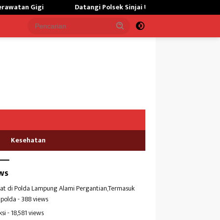
Datangi Polsek Sinjai Utara,Sipropam Polres Sinjai Lakukan Gakti
Kesehatan
ws
at di Polda Lampung Alami Pergantian,Termasuk
polda
- 388 views
ksi
- 18,581 views