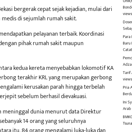
Unik,
Bondo
kasi bergerak cepat sejak kejadian, mulai dari
view
medis di sejumlah rumah sakit.
Dosen
Seba
endapatkan pelayanan terbaik. Koordinasi
Para 
ik dengan pihak rumah sakit maupun
Baru 
Catat
Pemd
Adza
 antara kedua kereta menyebabkan lokomotif KA
Tari
bong terakhir KRL yang merupakan gerbong
view
engalami kerusakan parah hingga terbelah
Pria
Berd
jepit sebelum berhasil dievakuasi.
Ini S
Arab
n meninggal dunia menurut data Direktur
BMKG
 sebanyak 14 orang yang seluruhnya
Tsuna
ra itu, 84 orang mengalami luka-luka dan