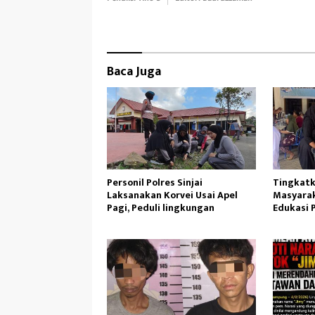
b
to
ail
e
oo
d
k
o
n
Baca Juga
Personil Polres Sinjai
Tingkatk
Laksanakan Korvei Usai Apel
Masyarak
Pagi, Peduli lingkungan
Edukasi 