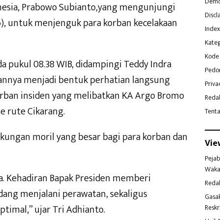
Demo
nesia, Prabowo Subianto,yang mengunjungi
Discl
6), untuk menjenguk para korban kecelakaan
Index
Kateg
Kode 
ada pukul 08.38 WIB, didampingi Teddy Indra
Pedo
gannya menjadi bentuk perhatian langsung
Priva
rban insiden yang melibatkan KA Argo Bromo
Reda
 rute Cikarang.
Tent
ungan moril yang besar bagi para korban dan
Vie
Pejab
Waka
ra. Kehadiran Bapak Presiden memberi
Reda
dang menjalani perawatan, sekaligus
Gasa
imal,” ujar Tri Adhianto.
Reskr