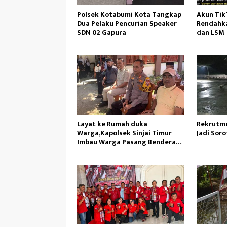
Polsek Kotabumi Kota Tangkap
Akun TikT
Dua Pelaku Pencurian Speaker
Rendahka
SDN 02 Gapura
dan LSM
Layat ke Rumah duka
Rekrutme
Warga,Kapolsek Sinjai Timur
Jadi Sorot
Imbau Warga Pasang Bendera
Merah Putih