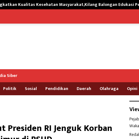
esehatan Masyarakat,Kilang Balongan Edukasi Perawatan Gigi
ia Siber
Politik
Sosial
Pendidikan
Daerah
Olahraga
Opini
Vie
Pejab
t Presiden RI Jenguk Korban
Waka
Reda