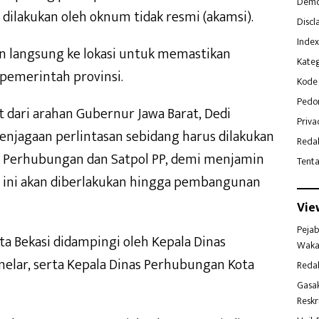
Demo
dilakukan oleh oknum tidak resmi (akamsi).
Discl
Index
un langsung ke lokasi untuk memastikan
Kateg
pemerintah provinsi.
Kode 
Pedo
t dari arahan Gubernur Jawa Barat, Dedi
Priva
njagaan perlintasan sebidang harus dilakukan
Reda
as Perhubungan dan Satpol PP, demi menjamin
Tent
 ini akan diberlakukan hingga pembangunan
Vie
Pejab
ta Bekasi didampingi oleh Kepala Dinas
Waka
elar, serta Kepala Dinas Perhubungan Kota
Reda
Gasa
Reskr