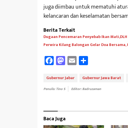
juga diimbau untuk mematuhi atur
kelancaran dan keselamatan bersam
Berita Terkait
Dugaan Pencemaran Penyebab Ikan Mati,DLH A
Perwira Kilang Balongan Gelar Doa Bersama,
Fa
M
E
Sh
ce
as
m
ar
b
to
ail
e
Gubernur Jabar
Gubernur Jawa Barat
oo
d
Penulis: Tino S
Editor: Badruzaman
k
o
n
Baca Juga