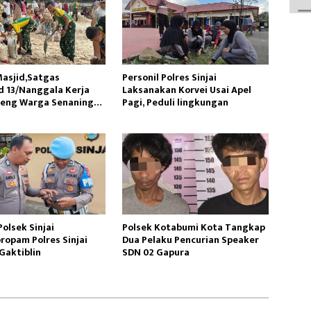
asjid,Satgas
Personil Polres Sinjai
 13/Nanggala Kerja
Laksanakan Korvei Usai Apel
reng Warga Senaning
Pagi, Peduli lingkungan
sir Sungai
olsek Sinjai
Polsek Kotabumi Kota Tangkap
ropam Polres Sinjai
Dua Pelaku Pencurian Speaker
Gaktiblin
SDN 02 Gapura