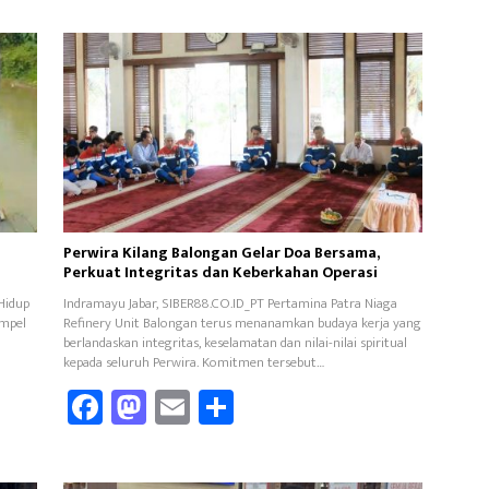
Perwira Kilang Balongan Gelar Doa Bersama,
Perkuat Integritas dan Keberkahan Operasi
Hidup
Indramayu Jabar, SIBER88.CO.ID_PT Pertamina Patra Niaga
ampel
Refinery Unit Balongan terus menanamkan budaya kerja yang
berlandaskan integritas, keselamatan dan nilai-nilai spiritual
kepada seluruh Perwira. Komitmen tersebut…
Fa
M
E
Sh
ce
as
m
ar
b
to
ail
e