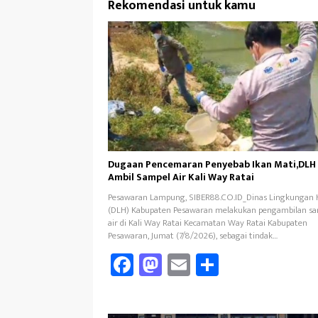
Rekomendasi untuk kamu
Dugaan Pencemaran Penyebab Ikan Mati,DLH
Ambil Sampel Air Kali Way Ratai
Pesawaran Lampung, SIBER88.CO.ID_Dinas Lingkungan 
(DLH) Kabupaten Pesawaran melakukan pengambilan s
air di Kali Way Ratai Kecamatan Way Ratai Kabupaten
Pesawaran, Jumat (7/8/2026), sebagai tindak…
Fa
M
E
Sh
ce
as
m
ar
b
to
ail
e