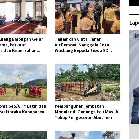
Lap
Kilang Balongan Gelar
Tanamkan Cinta Tanah
ama, Perkuat
Air,Personil Nanggala Bekali
as dan Keberkahan
Wasbang kepada Siswa SD
Tunas Sejahtera
onif 645/GTY Latih dan
Pembangunan Jembatan
Paskibraka Kabupaten
Modular di Gunungsitoli Masuki
Tahap Pengecoran Abutmen