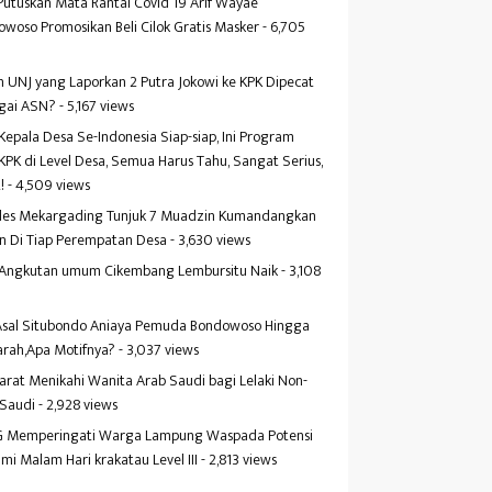
Putuskan Mata Rantai Covid 19 Arif Wayae
woso Promosikan Beli Cilok Gratis Masker
- 6,705
s
 UNJ yang Laporkan 2 Putra Jokowi ke KPK Dipecat
gai ASN?
- 5,167 views
Kepala Desa Se-Indonesia Siap-siap, Ini Program
KPK di Level Desa, Semua Harus Tahu, Sangat Serius,
!
- 4,509 views
es Mekargading Tunjuk 7 Muadzin Kumandangkan
n Di Tiap Perempatan Desa
- 3,630 views
f Angkutan umum Cikembang Lembursitu Naik
- 3,108
s
 Asal Situbondo Aniaya Pemuda Bondowoso Hingga
arah,Apa Motifnya?
- 3,037 views
yarat Menikahi Wanita Arab Saudi bagi Lelaki Non-
 Saudi
- 2,928 views
 Memperingati Warga Lampung Waspada Potensi
mi Malam Hari krakatau Level III
- 2,813 views