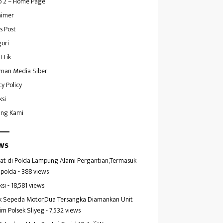
 2 – Home Page
aimer
s Post
ori
Etik
man Media Siber
cy Policy
ksi
ang Kami
ws
at di Polda Lampung Alami Pergantian,Termasuk
polda
- 388 views
ksi
- 18,581 views
k Sepeda Motor,Dua Tersangka Diamankan Unit
im Polsek Sliyeg
- 7,532 views