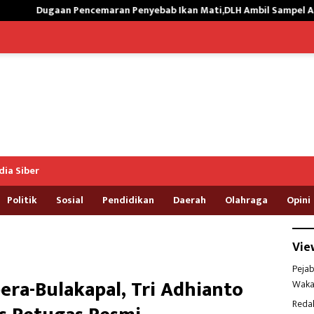
maran Penyebab Ikan Mati,DLH Ambil Sampel Air Kali Way Ratai
ia Siber
Politik
Sosial
Pendidikan
Daerah
Olahraga
Opini
Vie
Pejab
era-Bulakapal, Tri Adhianto
Waka
Reda