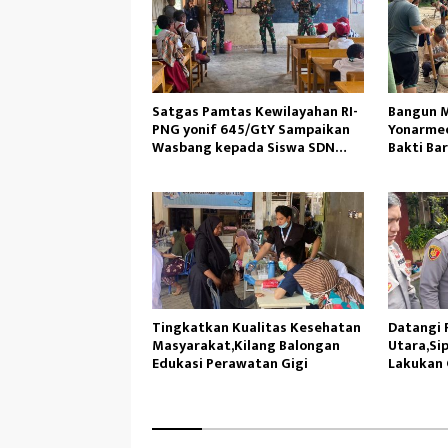
Satgas Pamtas Kewilayahan RI-
Bangun M
PNG yonif 645/GtY Sampaikan
Yonarmed
Wasbang kepada Siswa SDN
Bakti Ba
Gunung Susu
Ambil Pa
Tingkatkan Kualitas Kesehatan
Datangi P
Masyarakat,Kilang Balongan
Utara,Sip
Edukasi Perawatan Gigi
Lakukan 