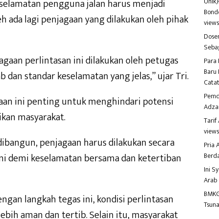
Unik,
selamatan pengguna jalan harus menjadi
Bondo
eh ada lagi penjagaan yang dilakukan oleh pihak
view
Dosen
Seba
gaan perlintasan ini dilakukan oleh petugas
Para 
Baru 
dan standar keselamatan yang jelas,” ujar Tri.
Catat
Pemd
an ini penting untuk menghindari potensi
Adza
ikan masyarakat.
Tari
view
 dibangun, penjagaan harus dilakukan secara
Pria
Berd
 Ini demi keselamatan bersama dan ketertiban
Ini S
Arab
BMKG
gan langkah tegas ini, kondisi perlintasan
Tsuna
lebih aman dan tertib. Selain itu, masyarakat