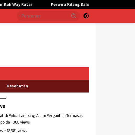
Perwira Kilang Balongan Gelar Doa Bersama, Perkuat Integrita
Kesehatan
ws
at di Polda Lampung Alami Pergantian,Termasuk
polda
- 388 views
ksi
- 18,581 views