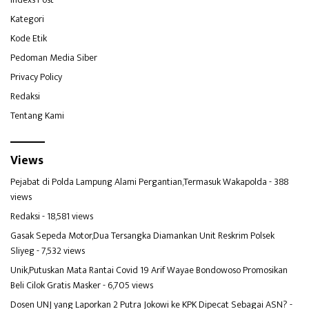
Kategori
Kode Etik
Pedoman Media Siber
Privacy Policy
Redaksi
Tentang Kami
Views
Pejabat di Polda Lampung Alami Pergantian,Termasuk Wakapolda
- 388
views
Redaksi
- 18,581 views
Gasak Sepeda Motor,Dua Tersangka Diamankan Unit Reskrim Polsek
Sliyeg
- 7,532 views
Unik,Putuskan Mata Rantai Covid 19 Arif Wayae Bondowoso Promosikan
Beli Cilok Gratis Masker
- 6,705 views
Dosen UNJ yang Laporkan 2 Putra Jokowi ke KPK Dipecat Sebagai ASN?
-