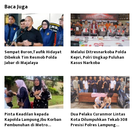
k
o
Baca Juga
n
Sempat Buron,Taufik Hidayat
Melalui Ditresnarkoba Polda
Dibekuk Tim Resmob Polda
Kepri, Polri Ungkap Puluhan
Jabar di Majalaya
Kasus Narkoba
Pinta Keadilan kepada
Dua Pelaku Curanmor Lintas
Kapolda Lampung,Ibu Korban
Kota Dilumpuhkan Tekab 308
Pembunuhan di Metro
Presisi Polres Lampung
Menangis Histeris
Tengah