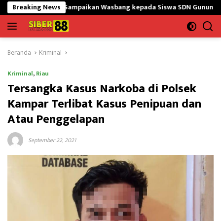
Langsung
tY Sampaikan Wasbang kepada Siswa SDN Gunung Susu
Breaking News
Bang
ke
konten
Beranda
Kriminal
Kriminal
,
Riau
Tersangka Kasus Narkoba di Polsek
Kampar Terlibat Kasus Penipuan dan
Atau Penggelapan
September 22, 2021