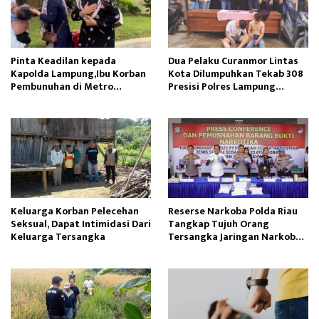
Pinta Keadilan kepada
Dua Pelaku Curanmor Lintas
Kapolda Lampung,Ibu Korban
Kota Dilumpuhkan Tekab 308
Pembunuhan di Metro
Presisi Polres Lampung
Menangis Histeris
Tengah
Keluarga Korban Pelecehan
Reserse Narkoba Polda Riau
Seksual, Dapat Intimidasi Dari
Tangkap Tujuh Orang
Keluarga Tersangka
Tersangka Jaringan Narkoba
Internasional