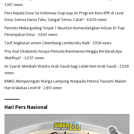
5,167 views
Para Kepala Desa Se-Indonesia Siap-siap, Ini Program Baru KPK di Level
Desa, Semua Harus Tahu, Sangat Serius, Catat!
- 4,509 views
Pemdes Mekargading Tunjuk 7 Muadzin Kumandangkan Adzan Di Tiap
Perempatan Desa
- 3,630 views
Tarif Angkutan umum Cikembang Lembursitu Naik
- 3,108 views
Pria Asal Situbondo Aniaya Pemuda Bondowoso Hingga Berdarah,Apa
Motifnya?
- 3,037 views
Ini Syarat Menikahi Wanita Arab Saudi bagi Lelaki Non-Arab Saudi
- 2,928
views
BMKG Memperingati Warga Lampung Waspada Potensi Tsunami Malam
Hari krakatau Level III
- 2,813 views
Hari Pers Nasional