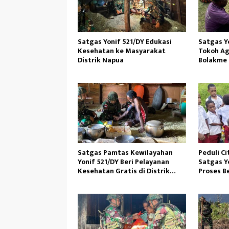
Satgas Yonif 521/DY Edukasi
Satgas Y
Kesehatan ke Masyarakat
Tokoh A
Distrik Napua
Bolakme
Satgas Pamtas Kewilayahan
Peduli Ci
Yonif 521/DY Beri Pelayanan
Satgas Y
Kesehatan Gratis di Distrik
Proses B
Eragayam