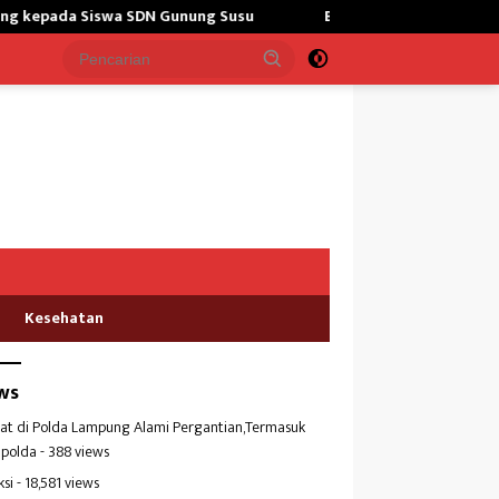
unung Susu
Bangun Masjid,Satgas Yonarmed 13/Nanggala Ker
Kesehatan
ws
at di Polda Lampung Alami Pergantian,Termasuk
polda
- 388 views
ksi
- 18,581 views