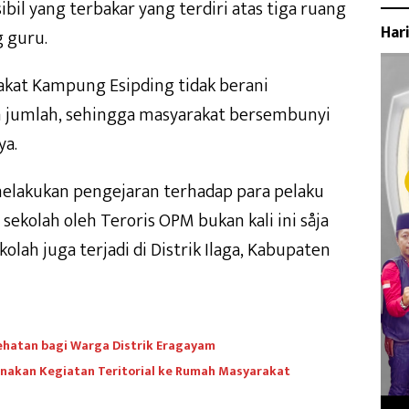
il yang terbakar yang terdiri atas tiga ruang
Har
g guru.
akat Kampung Esipding tidak berani
h jumlah, sehingga masyarakat bersembunyi
ya.
 melakukan pengejaran terhadap para pelaku
ekolah oleh Teroris OPM bukan kali ini såja
lah juga terjadi di Distrik Ilaga, Kabupaten
ehatan bagi Warga Distrik Eragayam
nakan Kegiatan Teritorial ke Rumah Masyarakat