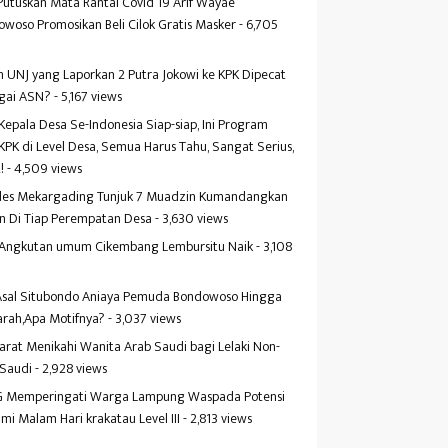
Putuskan Mata Rantai Covid 19 Arif Wayae
woso Promosikan Beli Cilok Gratis Masker
- 6,705
s
 UNJ yang Laporkan 2 Putra Jokowi ke KPK Dipecat
gai ASN?
- 5,167 views
Kepala Desa Se-Indonesia Siap-siap, Ini Program
KPK di Level Desa, Semua Harus Tahu, Sangat Serius,
!
- 4,509 views
es Mekargading Tunjuk 7 Muadzin Kumandangkan
n Di Tiap Perempatan Desa
- 3,630 views
f Angkutan umum Cikembang Lembursitu Naik
- 3,108
s
 Asal Situbondo Aniaya Pemuda Bondowoso Hingga
arah,Apa Motifnya?
- 3,037 views
yarat Menikahi Wanita Arab Saudi bagi Lelaki Non-
 Saudi
- 2,928 views
 Memperingati Warga Lampung Waspada Potensi
mi Malam Hari krakatau Level III
- 2,813 views