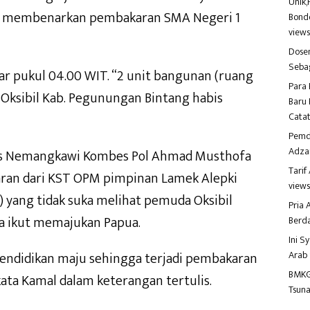
Unik,
an membenarkan pembakaran SMA Negeri 1
Bondo
view
Dosen
Seba
itar pukul 04.00 WIT. “2 unit bangunan (ruang
Para 
 Oksibil Kab. Pegunungan Bintang habis
Baru 
Catat
Pemd
Adza
as Nemangkawi Kombes Pol Ahmad Musthofa
Tari
ran dari KST OPM pimpinan Lamek Alepki
view
 yang tidak suka melihat pemuda Oksibil
Pria
a ikut memajukan Papua.
Berd
Ini S
Arab
 pendidikan maju sehingga terjadi pembakaran
BMKG
kata Kamal dalam keterangan tertulis.
Tsuna