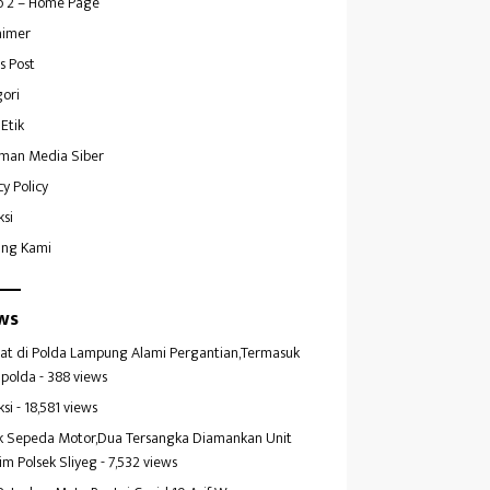
 2 – Home Page
aimer
s Post
ori
Etik
man Media Siber
cy Policy
ksi
ang Kami
ws
at di Polda Lampung Alami Pergantian,Termasuk
polda
- 388 views
ksi
- 18,581 views
k Sepeda Motor,Dua Tersangka Diamankan Unit
im Polsek Sliyeg
- 7,532 views