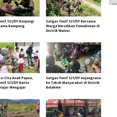
onif 521/DY Kunjungi
Satgas Yonif 521/DY Bersama
gama Kampung
Warga Bersihkan Pemukiman di
Distrik Walesi
ta-Cita Anak Papua,
Satgas Yonif 521/DY Anjangsana
onif 521/DY Bantu
ke Tokoh Masyarakat di Distrik
elajar Mengajar
Bolakme