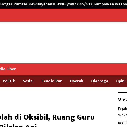
han RI-PNG yonif 645/GtY Sampaikan Wasbang kepada Siswa SDN G
ia Siber
Politik
Sosial
Pendidikan
Daerah
Olahraga
Opini
Vie
Pejab
lah di Oksibil, Ruang Guru
Waka
Reda