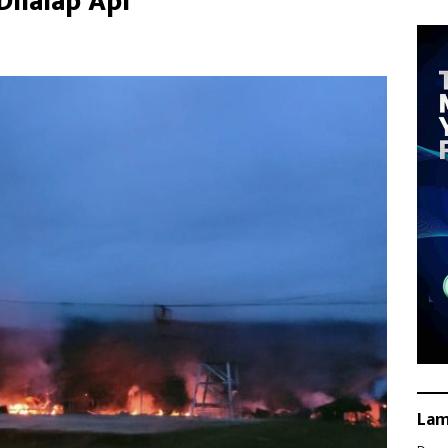
Dilalap Api
La