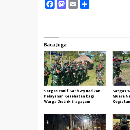
Fa
M
E
Sh
ce
as
m
ar
b
to
ail
e
oo
d
k
o
Baca Juga
n
Satgas Yonif 645/Gty Berikan
Satgas Y
Pelayanan Kesehatan bagi
Muara N
Warga Distrik Eragayam
Kegiatan
Masyara