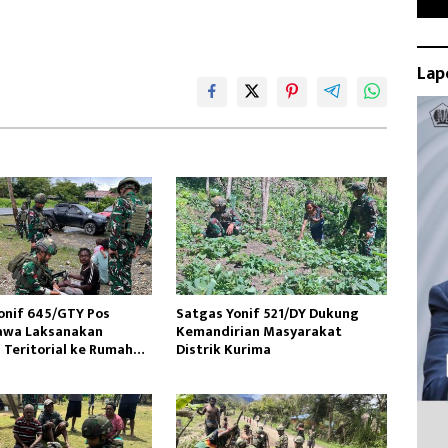
Lap
onif 645/GTY Pos
Satgas Yonif 521/DY Dukung
awa Laksanakan
Kemandirian Masyarakat
 Teritorial ke Rumah
Distrik Kurima
kat