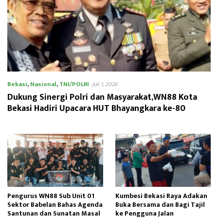
Bekasi
,
Nasional
,
TNI/POLRI
Juli 1, 2026
Dukung Sinergi Polri dan Masyarakat,WN88 Kota
Bekasi Hadiri Upacara HUT Bhayangkara ke-80
Pengurus WN88 Sub Unit 01
Kumbesi Bekasi Raya Adakan
Sektor Babelan Bahas Agenda
Buka Bersama dan Bagi Tajil
Santunan dan Sunatan Masal
ke Pengguna Jalan