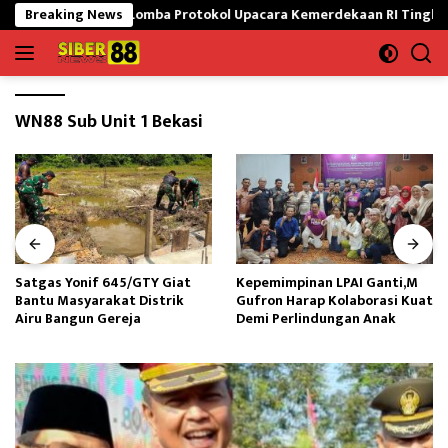
Langsung
iap Ikuti Lomba Protokol Upacara Kemerdekaan RI Tingkat Nasional
Breaking News
ke
konten
WN88 Sub Unit 1 Bekasi
Satgas Yonif 645/GTY Giat
Kepemimpinan LPAI Ganti,M
Bantu Masyarakat Distrik
Gufron Harap Kolaborasi Kuat
Airu Bangun Gereja ‎
Demi Perlindungan Anak