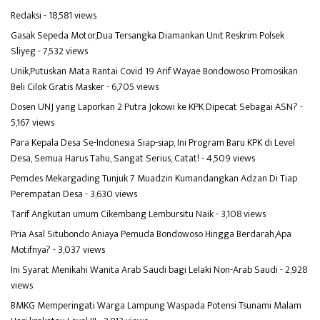
Redaksi
- 18,581 views
Gasak Sepeda Motor,Dua Tersangka Diamankan Unit Reskrim Polsek
Sliyeg
- 7,532 views
Unik,Putuskan Mata Rantai Covid 19 Arif Wayae Bondowoso Promosikan
Beli Cilok Gratis Masker
- 6,705 views
Dosen UNJ yang Laporkan 2 Putra Jokowi ke KPK Dipecat Sebagai ASN?
-
5,167 views
Para Kepala Desa Se-Indonesia Siap-siap, Ini Program Baru KPK di Level
Desa, Semua Harus Tahu, Sangat Serius, Catat!
- 4,509 views
Pemdes Mekargading Tunjuk 7 Muadzin Kumandangkan Adzan Di Tiap
Perempatan Desa
- 3,630 views
Tarif Angkutan umum Cikembang Lembursitu Naik
- 3,108 views
Pria Asal Situbondo Aniaya Pemuda Bondowoso Hingga Berdarah,Apa
Motifnya?
- 3,037 views
Ini Syarat Menikahi Wanita Arab Saudi bagi Lelaki Non-Arab Saudi
- 2,928
views
BMKG Memperingati Warga Lampung Waspada Potensi Tsunami Malam