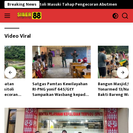
Langsung
i Gunungsitoli Masuki Tahap Pengecoran Abutmen
Breaking News
Satgas 
ke
konten
Video Viral
Satgas Pamtas Kewilayahan
Bangun Masjid,Satgas
RI-PNG yonif 645/GtY
Yonarmed 13/Nanggala Kerja
Sampaikan Wasbang kepada
Bakti Bareng Warga Senaning
Siswa SDN Gunung Susu
Ambil Pasir Sungai