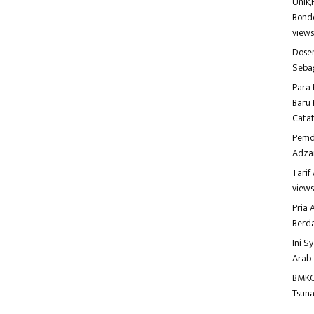
Unik,
Bondo
view
Dosen
Seba
Para 
Baru 
Catat
Pemd
Adza
Tari
view
Pria
Berd
Ini S
Arab
BMKG
Tsuna