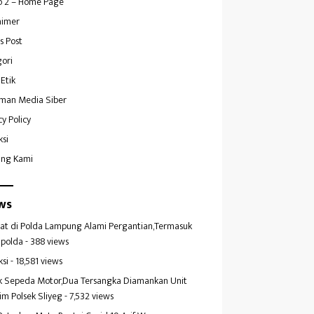
 2 – Home Page
aimer
s Post
ori
Etik
man Media Siber
cy Policy
ksi
ang Kami
ws
at di Polda Lampung Alami Pergantian,Termasuk
polda
- 388 views
ksi
- 18,581 views
k Sepeda Motor,Dua Tersangka Diamankan Unit
im Polsek Sliyeg
- 7,532 views