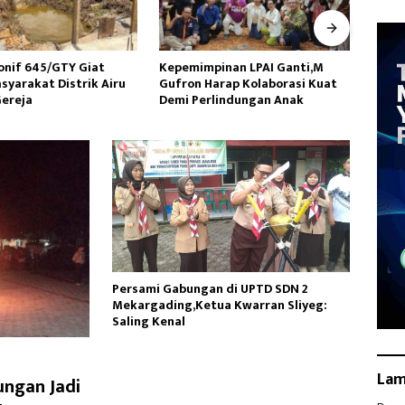
inan LPAI Ganti,M
Wakasad Tekankan Pentingnya
Danr
arap Kolaborasi Kuat
Komunikasi kepada
Ziara
lindungan Anak
Dansatkowil
HUT k
Persami Gabungan di UPTD SDN 2
Mekargading,Ketua Kwarran Sliyeg:
Saling Kenal
La
ungan Jadi