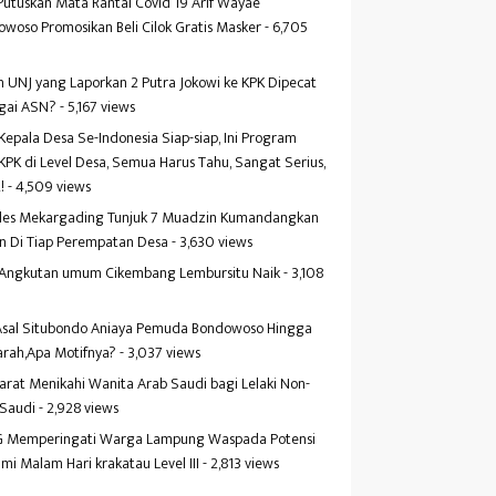
Putuskan Mata Rantai Covid 19 Arif Wayae
woso Promosikan Beli Cilok Gratis Masker
- 6,705
s
 UNJ yang Laporkan 2 Putra Jokowi ke KPK Dipecat
gai ASN?
- 5,167 views
Kepala Desa Se-Indonesia Siap-siap, Ini Program
KPK di Level Desa, Semua Harus Tahu, Sangat Serius,
!
- 4,509 views
es Mekargading Tunjuk 7 Muadzin Kumandangkan
n Di Tiap Perempatan Desa
- 3,630 views
f Angkutan umum Cikembang Lembursitu Naik
- 3,108
s
 Asal Situbondo Aniaya Pemuda Bondowoso Hingga
arah,Apa Motifnya?
- 3,037 views
yarat Menikahi Wanita Arab Saudi bagi Lelaki Non-
 Saudi
- 2,928 views
 Memperingati Warga Lampung Waspada Potensi
mi Malam Hari krakatau Level III
- 2,813 views