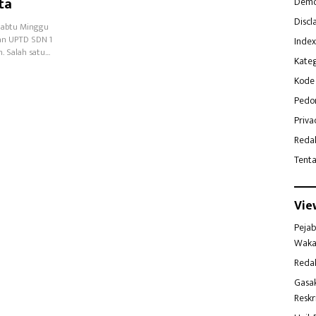
ta
Demo
Discl
Sabtu Minggu
an UPTD SDN 1
Index
. Salah satu…
Kateg
Kode 
Pedo
Priva
Reda
Tent
Vie
Pejab
Waka
Reda
Gasa
Reskr