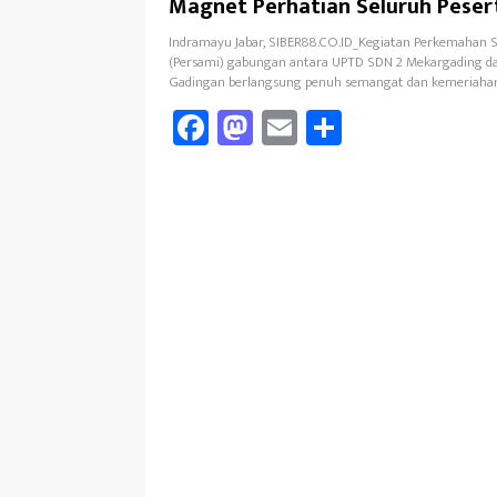
Magnet Perhatian Seluruh Peser
Indramayu Jabar, SIBER88.CO.ID_Kegiatan Perkemahan 
(Persami) gabungan antara UPTD SDN 2 Mekargading d
Gadingan berlangsung penuh semangat dan kemeriahan
Fa
M
E
Sh
ce
as
m
ar
b
to
ail
e
oo
d
k
o
n