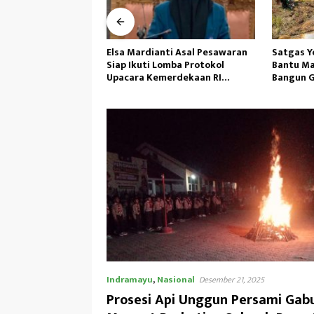
ti Asal Pesawaran
Satgas Yonif 645/GTY Giat
Kepemimp
omba Protokol
Bantu Masyarakat Distrik Airu
Gufron H
erdekaan RI
Bangun Gereja ‎
Demi Per
ional
Indramayu
,
Nasional
Desember 21, 2025
Prosesi Api Unggun Persami Gab