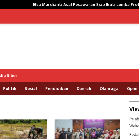
Elsa Mardianti Asal Pesawaran Siap Ikuti Lomba Protokol Upacar
ia Siber
Politik
Sosial
Pendidikan
Daerah
Olahraga
Opini
Vie
Pejab
Waka
Reda