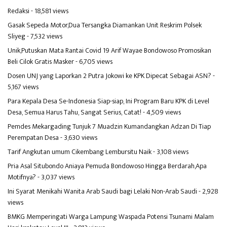
Redaksi
- 18,581 views
Gasak Sepeda Motor,Dua Tersangka Diamankan Unit Reskrim Polsek
Sliyeg
- 7,532 views
Unik,Putuskan Mata Rantai Covid 19 Arif Wayae Bondowoso Promosikan
Beli Cilok Gratis Masker
- 6,705 views
Dosen UNJ yang Laporkan 2 Putra Jokowi ke KPK Dipecat Sebagai ASN?
-
5,167 views
Para Kepala Desa Se-Indonesia Siap-siap, Ini Program Baru KPK di Level
Desa, Semua Harus Tahu, Sangat Serius, Catat!
- 4,509 views
Pemdes Mekargading Tunjuk 7 Muadzin Kumandangkan Adzan Di Tiap
Perempatan Desa
- 3,630 views
Tarif Angkutan umum Cikembang Lembursitu Naik
- 3,108 views
Pria Asal Situbondo Aniaya Pemuda Bondowoso Hingga Berdarah,Apa
Motifnya?
- 3,037 views
Ini Syarat Menikahi Wanita Arab Saudi bagi Lelaki Non-Arab Saudi
- 2,928
views
BMKG Memperingati Warga Lampung Waspada Potensi Tsunami Malam