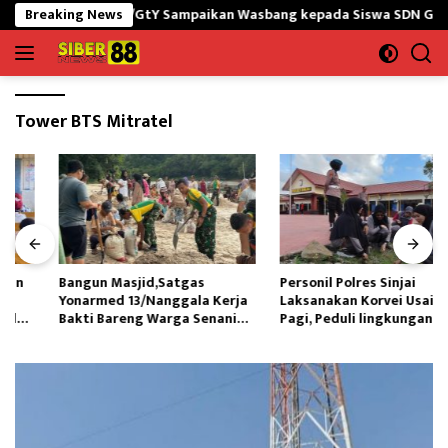
Langsung
NG yonif 645/GtY Sampaikan Wasbang kepada Siswa SDN Gunung Sus
Breaking News
ke
konten
Tower BTS Mitratel
Bangun Masjid,Satgas
Personil Polres Sinjai
Yonarmed 13/Nanggala Kerja
Laksanakan Korvei Usai Apel
Bakti Bareng Warga Senaning
Pagi, Peduli lingkungan
Ambil Pasir Sungai