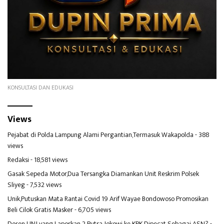
KONSULTASI DAN EDUKASI
Views
Pejabat di Polda Lampung Alami Pergantian,Termasuk Wakapolda
- 388
views
Redaksi
- 18,581 views
Gasak Sepeda Motor,Dua Tersangka Diamankan Unit Reskrim Polsek
Sliyeg
- 7,532 views
Unik,Putuskan Mata Rantai Covid 19 Arif Wayae Bondowoso Promosikan
Beli Cilok Gratis Masker
- 6,705 views
Dosen UNJ yang Laporkan 2 Putra Jokowi ke KPK Dipecat Sebagai ASN?
-