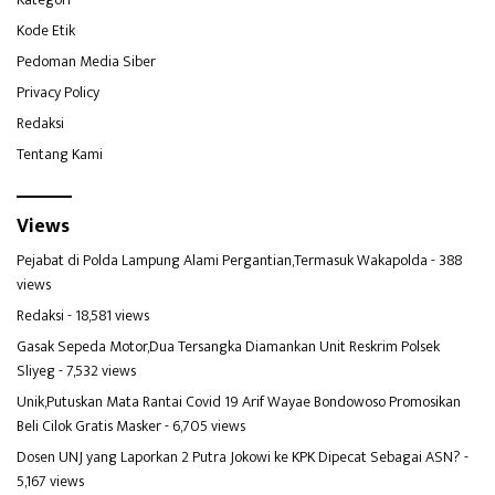
Kode Etik
Pedoman Media Siber
Privacy Policy
Redaksi
Tentang Kami
Views
Pejabat di Polda Lampung Alami Pergantian,Termasuk Wakapolda
- 388
views
Redaksi
- 18,581 views
Gasak Sepeda Motor,Dua Tersangka Diamankan Unit Reskrim Polsek
Sliyeg
- 7,532 views
Unik,Putuskan Mata Rantai Covid 19 Arif Wayae Bondowoso Promosikan
Beli Cilok Gratis Masker
- 6,705 views
Dosen UNJ yang Laporkan 2 Putra Jokowi ke KPK Dipecat Sebagai ASN?
-
5,167 views