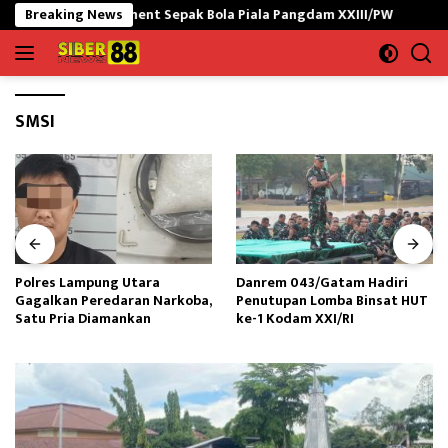
Langsung
a Turnament Sepak Bola Piala Pangdam XXIII/PW
Breaking News
Polres La
ke
konten
SMSI
Polres Lampung Utara
Danrem 043/Gatam Hadiri
Gagalkan Peredaran Narkoba,
Penutupan Lomba Binsat HUT
Satu Pria Diamankan
ke-1 Kodam XXI/RI