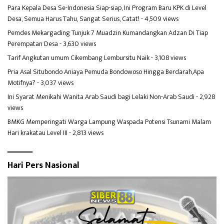
Para Kepala Desa Se-Indonesia Siap-siap, Ini Program Baru KPK di Level
Desa, Semua Harus Tahu, Sangat Serius, Catat!
- 4,509 views
Pemdes Mekargading Tunjuk 7 Muadzin Kumandangkan Adzan Di Tiap
Perempatan Desa
- 3,630 views
Tarif Angkutan umum Cikembang Lembursitu Naik
- 3,108 views
Pria Asal Situbondo Aniaya Pemuda Bondowoso Hingga Berdarah,Apa
Motifnya?
- 3,037 views
Ini Syarat Menikahi Wanita Arab Saudi bagi Lelaki Non-Arab Saudi
- 2,928
views
BMKG Memperingati Warga Lampung Waspada Potensi Tsunami Malam
Hari krakatau Level III
- 2,813 views
Hari Pers Nasional