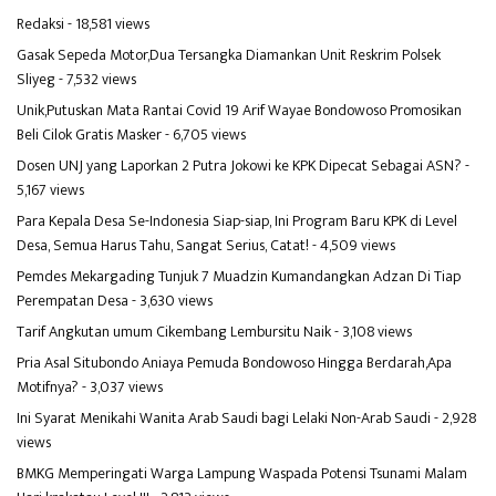
Redaksi
- 18,581 views
Gasak Sepeda Motor,Dua Tersangka Diamankan Unit Reskrim Polsek
Sliyeg
- 7,532 views
Unik,Putuskan Mata Rantai Covid 19 Arif Wayae Bondowoso Promosikan
Beli Cilok Gratis Masker
- 6,705 views
Dosen UNJ yang Laporkan 2 Putra Jokowi ke KPK Dipecat Sebagai ASN?
-
5,167 views
Para Kepala Desa Se-Indonesia Siap-siap, Ini Program Baru KPK di Level
Desa, Semua Harus Tahu, Sangat Serius, Catat!
- 4,509 views
Pemdes Mekargading Tunjuk 7 Muadzin Kumandangkan Adzan Di Tiap
Perempatan Desa
- 3,630 views
Tarif Angkutan umum Cikembang Lembursitu Naik
- 3,108 views
Pria Asal Situbondo Aniaya Pemuda Bondowoso Hingga Berdarah,Apa
Motifnya?
- 3,037 views
Ini Syarat Menikahi Wanita Arab Saudi bagi Lelaki Non-Arab Saudi
- 2,928
views
BMKG Memperingati Warga Lampung Waspada Potensi Tsunami Malam