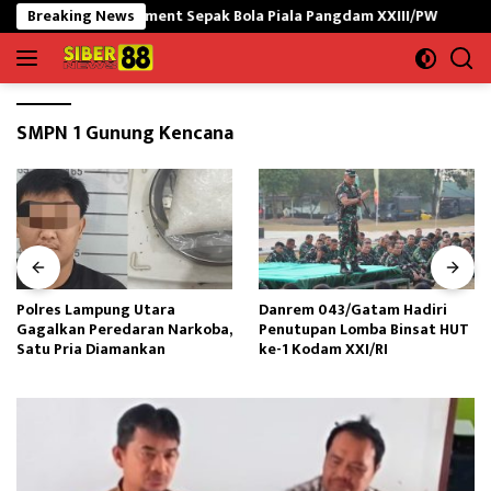
Langsung
uka Turnament Sepak Bola Piala Pangdam XXIII/PW
Breaking News
Polres 
ke
konten
SMPN 1 Gunung Kencana
Polres Lampung Utara
Danrem 043/Gatam Hadiri
Gagalkan Peredaran Narkoba,
Penutupan Lomba Binsat HUT
Satu Pria Diamankan
ke-1 Kodam XXI/RI