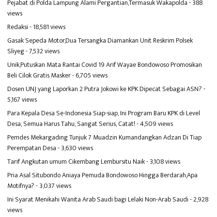
Pejabat di Polda Lampung Alami Pergantian,Termasuk Wakapolda
- 388
views
Redaksi
- 18,581 views
Gasak Sepeda Motor,Dua Tersangka Diamankan Unit Reskrim Polsek
Sliyeg
- 7,532 views
Unik,Putuskan Mata Rantai Covid 19 Arif Wayae Bondowoso Promosikan
Beli Cilok Gratis Masker
- 6,705 views
Dosen UNJ yang Laporkan 2 Putra Jokowi ke KPK Dipecat Sebagai ASN?
-
5,167 views
Para Kepala Desa Se-Indonesia Siap-siap, Ini Program Baru KPK di Level
Desa, Semua Harus Tahu, Sangat Serius, Catat!
- 4,509 views
Pemdes Mekargading Tunjuk 7 Muadzin Kumandangkan Adzan Di Tiap
Perempatan Desa
- 3,630 views
Tarif Angkutan umum Cikembang Lembursitu Naik
- 3,108 views
Pria Asal Situbondo Aniaya Pemuda Bondowoso Hingga Berdarah,Apa
Motifnya?
- 3,037 views
Ini Syarat Menikahi Wanita Arab Saudi bagi Lelaki Non-Arab Saudi
- 2,928
views