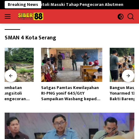
Langsung
i Gunungsitoli Masuki Tahap Pengecoran Abutmen
Breaking News
Satgas
ke
konten
SMAN 4 Kota Serang
Satgas Pamtas Kewilayahan
Bangun Masjid,Satgas
RI-PNG yonif 645/GtY
Yonarmed 13/Nanggala Kerja
Sampaikan Wasbang kepada
Bakti Bareng Warga Senaning
Siswa SDN Gunung Susu
Ambil Pasir Sungai