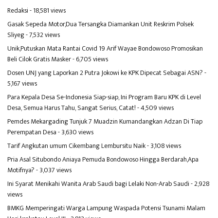
Redaksi
- 18,581 views
Gasak Sepeda Motor,Dua Tersangka Diamankan Unit Reskrim Polsek
Sliyeg
- 7,532 views
Unik,Putuskan Mata Rantai Covid 19 Arif Wayae Bondowoso Promosikan
Beli Cilok Gratis Masker
- 6,705 views
Dosen UNJ yang Laporkan 2 Putra Jokowi ke KPK Dipecat Sebagai ASN?
-
5,167 views
Para Kepala Desa Se-Indonesia Siap-siap, Ini Program Baru KPK di Level
Desa, Semua Harus Tahu, Sangat Serius, Catat!
- 4,509 views
Pemdes Mekargading Tunjuk 7 Muadzin Kumandangkan Adzan Di Tiap
Perempatan Desa
- 3,630 views
Tarif Angkutan umum Cikembang Lembursitu Naik
- 3,108 views
Pria Asal Situbondo Aniaya Pemuda Bondowoso Hingga Berdarah,Apa
Motifnya?
- 3,037 views
Ini Syarat Menikahi Wanita Arab Saudi bagi Lelaki Non-Arab Saudi
- 2,928
views
BMKG Memperingati Warga Lampung Waspada Potensi Tsunami Malam