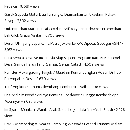
Redaksi
- 18,581 views
Gasak Sepeda Motor,Dua Tersangka Diamankan Unit Reskrim Polsek
Sliyeg
- 7,532 views
Unik,Putuskan Mata Rantai Covid 19 Arif Wayae Bondowoso Promosikan
Beli Cilok Gratis Masker
- 6,705 views
Dosen UNJ yang Laporkan 2 Putra Jokowi ke KPK Dipecat Sebagai ASN?
-
5,167 views
Para Kepala Desa Se-Indonesia Siap-siap, Ini Program Baru KPK di Level
Desa, Semua Harus Tahu, Sangat Serius, Catat!
- 4,509 views
Pemdes Mekargading Tunjuk 7 Muadzin Kumandangkan Adzan Di Tiap
Perempatan Desa
- 3,630 views
Tarif Angkutan umum Cikembang Lembursitu Naik
- 3,108 views
Pria Asal Situbondo Aniaya Pemuda Bondowoso Hingga Berdarah,Apa
Motifnya?
- 3,037 views
Ini Syarat Menikahi Wanita Arab Saudi bagi Lelaki Non-Arab Saudi
- 2,928
views
BMKG Memperingati Warga Lampung Waspada Potensi Tsunami Malam