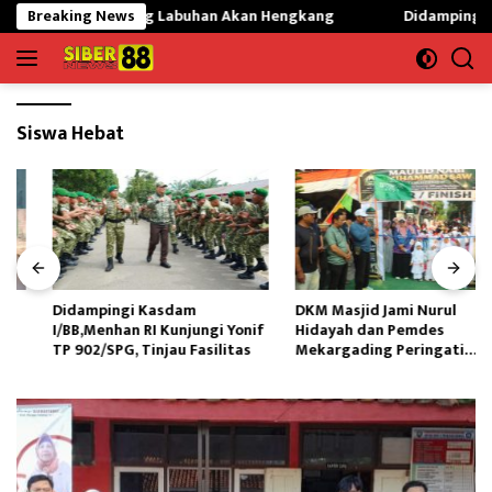
Langsung
KN 01 Gunung Labuhan Akan Hengkang
Breaking News
Didampingi Kasdam I/
ke
konten
Siswa Hebat
Didampingi Kasdam
DKM Masjid Jami Nurul
I/BB,Menhan RI Kunjungi Yonif
Hidayah dan Pemdes
TP 902/SPG, Tinjau Fasilitas
Mekargading Peringati
Maulid Nabi Muhammad