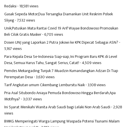
Redaksi
- 18,581 views
Gasak Sepeda Motor,Dua Tersangka Diamankan Unit Reskrim Polsek
Sliyeg
- 7,532 views
Unik,Putuskan Mata Rantai Covid 19 Arif Wayae Bondowoso Promosikan
Beli Cilok Gratis Masker
- 6,705 views
Dosen UNJ yang Laporkan 2 Putra Jokowi ke KPK Dipecat Sebagai ASN?
-
5,167 views
Para Kepala Desa Se-Indonesia Siap-siap, Ini Program Baru KPK di Level
Desa, Semua Harus Tahu, Sangat Serius, Catat!
- 4,509 views
Pemdes Mekargading Tunjuk 7 Muadzin Kumandangkan Adzan Di Tiap
Perempatan Desa
- 3,630 views
Tarif Angkutan umum Cikembang Lembursitu Naik
- 3,108 views
Pria Asal Situbondo Aniaya Pemuda Bondowoso Hingga Berdarah,Apa
Motifnya?
- 3,037 views
Ini Syarat Menikahi Wanita Arab Saudi bagi Lelaki Non-Arab Saudi
- 2,928
views
BMKG Memperingati Warga Lampung Waspada Potensi Tsunami Malam