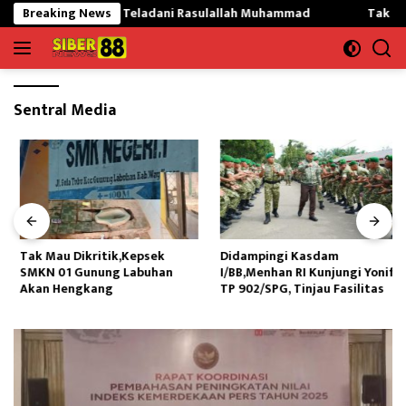
Langsung
ekargading Teladani Rasulallah Muhammad
Breaking News
Tak Mau Dikri
ke
konten
Sentral Media
Tak Mau Dikritik,Kepsek
Didampingi Kasdam
SMKN 01 Gunung Labuhan
I/BB,Menhan RI Kunjungi Yonif
Akan Hengkang
TP 902/SPG, Tinjau Fasilitas