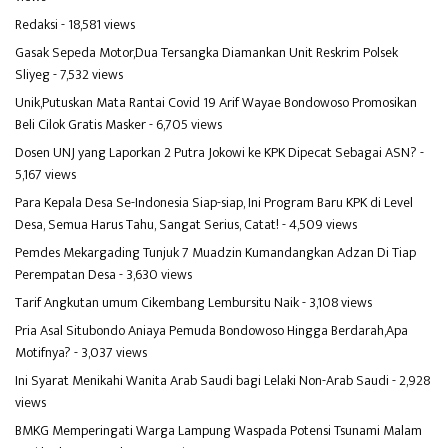
Redaksi
- 18,581 views
Gasak Sepeda Motor,Dua Tersangka Diamankan Unit Reskrim Polsek
Sliyeg
- 7,532 views
Unik,Putuskan Mata Rantai Covid 19 Arif Wayae Bondowoso Promosikan
Beli Cilok Gratis Masker
- 6,705 views
Dosen UNJ yang Laporkan 2 Putra Jokowi ke KPK Dipecat Sebagai ASN?
-
5,167 views
Para Kepala Desa Se-Indonesia Siap-siap, Ini Program Baru KPK di Level
Desa, Semua Harus Tahu, Sangat Serius, Catat!
- 4,509 views
Pemdes Mekargading Tunjuk 7 Muadzin Kumandangkan Adzan Di Tiap
Perempatan Desa
- 3,630 views
Tarif Angkutan umum Cikembang Lembursitu Naik
- 3,108 views
Pria Asal Situbondo Aniaya Pemuda Bondowoso Hingga Berdarah,Apa
Motifnya?
- 3,037 views
Ini Syarat Menikahi Wanita Arab Saudi bagi Lelaki Non-Arab Saudi
- 2,928
views
BMKG Memperingati Warga Lampung Waspada Potensi Tsunami Malam