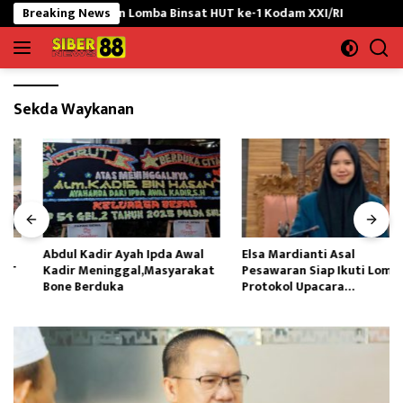
Langsung
i Penutupan Lomba Binsat HUT ke-1 Kodam XXI/RI
Breaking News
Abdul K
ke
konten
Sekda Waykanan
Abdul Kadir Ayah Ipda Awal
Elsa Mardianti Asal
Kadir Meninggal,Masyarakat
Pesawaran Siap Ikuti Lomba
Bone Berduka
Protokol Upacara
Kemerdekaan RI Tingkat
Nasional