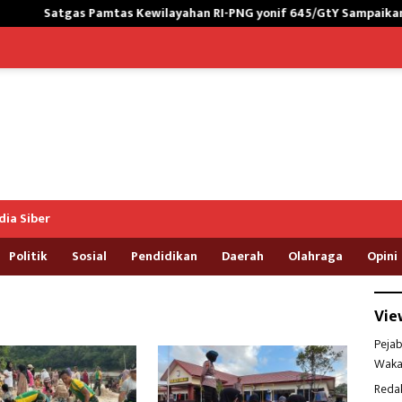
s Pamtas Kewilayahan RI-PNG yonif 645/GtY Sampaikan Wasbang k
ia Siber
Politik
Sosial
Pendidikan
Daerah
Olahraga
Opini
Vie
Pejab
Waka
Reda