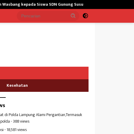
epada Siswa SDN Gunung Susu
Bangun Masjid,Satgas Yonarm
Kesehatan
ws
at di Polda Lampung Alami Pergantian,Termasuk
polda
- 388 views
ksi
- 18,581 views