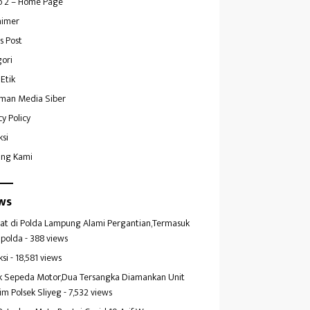
 2 – Home Page
aimer
s Post
ori
Etik
man Media Siber
cy Policy
ksi
ang Kami
ws
at di Polda Lampung Alami Pergantian,Termasuk
polda
- 388 views
ksi
- 18,581 views
k Sepeda Motor,Dua Tersangka Diamankan Unit
im Polsek Sliyeg
- 7,532 views