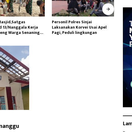
Polres Sinjai
Tingkatkan Kualitas Kesehatan
Datan
an Korvei Usai Apel
Masyarakat,Kilang Balongan
Utara
uli lingkungan
Edukasi Perawatan Gigi
Lakuk
La
imanggu