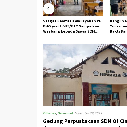
as Kewilayahan RI-
Bangun Masjid,Satgas
Personil 
45/GtY Sampaikan
Yonarmed 13/Nanggala Kerja
Laksanak
pada Siswa SDN
Bakti Bareng Warga Senaning
Pagi, Ped
u
Ambil Pasir Sungai
Cilacap
,
Nasional
November 29, 2025
Gedung Perpustakaan SDN 01 C