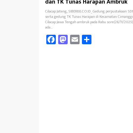
dan TK Tunas Harapan Ambruk
Cilacap Jateng, SIBER88.CO.ID_Gedung perpustakaan S
serta gedung TK Tunas Harapan di Kecamatan Cimangg
Cilacap Jawa Tengah ambruk pada Rabu sore(26/11/2025)
ada…
Fa
M
E
Sh
ce
as
m
ar
b
to
ail
e
oo
d
k
o
n