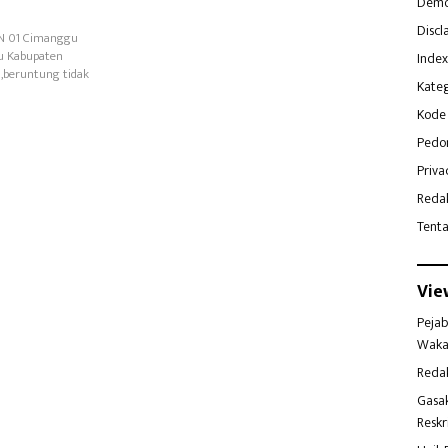
Demo
Discl
DN 01 Cimanggu
u Kabupaten
Index
,beruntung tidak
Kateg
Kode 
Pedo
Priva
Reda
Tent
Vie
Pejab
Waka
Reda
Gasa
Reskr