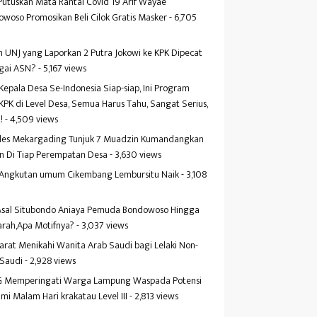
Putuskan Mata Rantai Covid 19 Arif Wayae
woso Promosikan Beli Cilok Gratis Masker
- 6,705
s
 UNJ yang Laporkan 2 Putra Jokowi ke KPK Dipecat
gai ASN?
- 5,167 views
Kepala Desa Se-Indonesia Siap-siap, Ini Program
KPK di Level Desa, Semua Harus Tahu, Sangat Serius,
!
- 4,509 views
es Mekargading Tunjuk 7 Muadzin Kumandangkan
n Di Tiap Perempatan Desa
- 3,630 views
f Angkutan umum Cikembang Lembursitu Naik
- 3,108
s
 Asal Situbondo Aniaya Pemuda Bondowoso Hingga
arah,Apa Motifnya?
- 3,037 views
yarat Menikahi Wanita Arab Saudi bagi Lelaki Non-
 Saudi
- 2,928 views
 Memperingati Warga Lampung Waspada Potensi
mi Malam Hari krakatau Level III
- 2,813 views