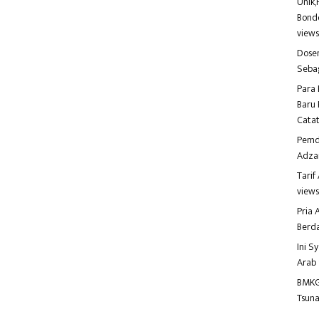
Unik,
Bondo
view
Dosen
Seba
Para 
Baru 
Catat
Pemd
Adza
Tari
view
Pria
Berd
Ini S
Arab
BMKG
Tsuna