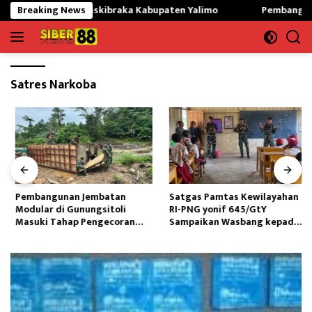
Langsung
 Siapkan Paskibraka Kabupaten Yalimo
Breaking News
Pembangunan Jembat
ke
konten
Satres Narkoba
Pembangunan Jembatan
Satgas Pamtas Kewilayahan
Modular di Gunungsitoli
RI-PNG yonif 645/GtY
Masuki Tahap Pengecoran
Sampaikan Wasbang kepada
Abutmen
Siswa SDN Gunung Susu