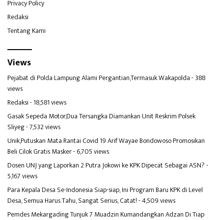
Privacy Policy
Redaksi
Tentang Kami
Views
Pejabat di Polda Lampung Alami Pergantian,Termasuk Wakapolda
- 388
views
Redaksi
- 18,581 views
Gasak Sepeda Motor,Dua Tersangka Diamankan Unit Reskrim Polsek
Sliyeg
- 7,532 views
Unik,Putuskan Mata Rantai Covid 19 Arif Wayae Bondowoso Promosikan
Beli Cilok Gratis Masker
- 6,705 views
Dosen UNJ yang Laporkan 2 Putra Jokowi ke KPK Dipecat Sebagai ASN?
-
5,167 views
Para Kepala Desa Se-Indonesia Siap-siap, Ini Program Baru KPK di Level
Desa, Semua Harus Tahu, Sangat Serius, Catat!
- 4,509 views
Pemdes Mekargading Tunjuk 7 Muadzin Kumandangkan Adzan Di Tiap