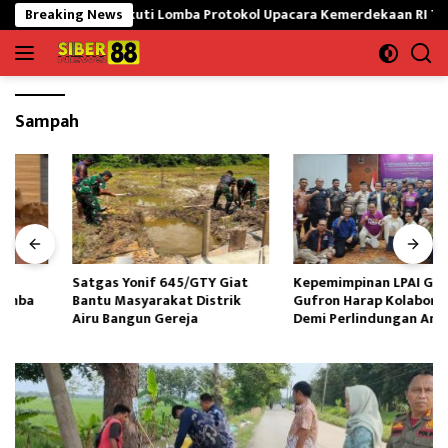
Langsung
waran Siap Ikuti Lomba Protokol Upacara Kemerdekaan RI Tingkat N
Breaking News
ke
konten
Sampah
Satgas Yonif 645/GTY Giat
Kepemimpinan LPAI Ganti,M
Bantu Masyarakat Distrik
Gufron Harap Kolaborasi Kuat
Airu Bangun Gereja ‎
Demi Perlindungan Anak