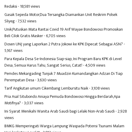
Redaksi
- 18,581 views
Gasak Sepeda Motor,Dua Tersangka Diamankan Unit Reskrim Polsek
Sliyeg
- 7,532 views
Unik,Putuskan Mata Rantai Covid 19 Arif Wayae Bondowoso Promosikan
Beli Cilok Gratis Masker
- 6,705 views
Dosen UNJ yang Laporkan 2 Putra Jokowi ke KPK Dipecat Sebagai ASN?
-
5,167 views
Para Kepala Desa Se-Indonesia Siap-siap, Ini Program Baru KPK di Level
Desa, Semua Harus Tahu, Sangat Serius, Catat!
- 4,509 views
Pemdes Mekargading Tunjuk 7 Muadzin Kumandangkan Adzan Di Tiap
Perempatan Desa
- 3,630 views
Tarif Angkutan umum Cikembang Lembursitu Naik
- 3,108 views
Pria Asal Situbondo Aniaya Pemuda Bondowoso Hingga Berdarah,Apa
Motifnya?
- 3,037 views
Ini Syarat Menikahi Wanita Arab Saudi bagi Lelaki Non-Arab Saudi
- 2,928
views
BMKG Memperingati Warga Lampung Waspada Potensi Tsunami Malam