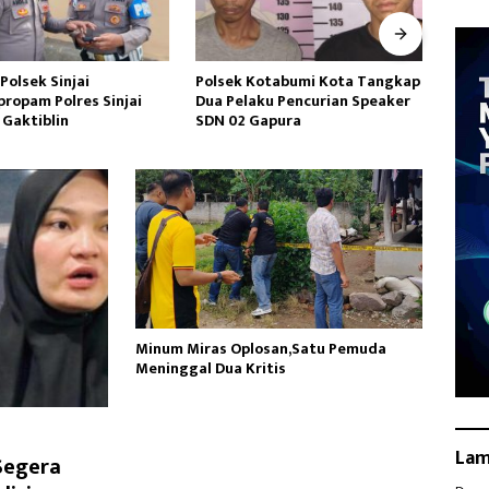
olsek Sinjai
Polsek Kotabumi Kota Tangkap
Akun 
ropam Polres Sinjai
Dua Pelaku Pencurian Speaker
Rend
Gaktiblin
SDN 02 Gapura
dan 
Minum Miras Oplosan,Satu Pemuda
Meninggal Dua Kritis
La
Segera