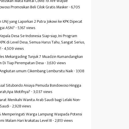
Putuskan Mata Rantai Covid 19 Arif Wayae
woso Promosikan Beli Cilok Gratis Masker
- 6,705
s
 UNJ yang Laporkan 2 Putra Jokowi ke KPK Dipecat
gai ASN?
- 5,167 views
Kepala Desa Se-Indonesia Siap-siap, Ini Program
KPK di Level Desa, Semua Harus Tahu, Sangat Serius,
!
- 4,509 views
es Mekargading Tunjuk 7 Muadzin Kumandangkan
n Di Tiap Perempatan Desa
- 3,630 views
f Angkutan umum Cikembang Lembursitu Naik
- 3,108
s
 Asal Situbondo Aniaya Pemuda Bondowoso Hingga
arah,Apa Motifnya?
- 3,037 views
yarat Menikahi Wanita Arab Saudi bagi Lelaki Non-
 Saudi
- 2,928 views
 Memperingati Warga Lampung Waspada Potensi
mi Malam Hari krakatau Level III
- 2,813 views