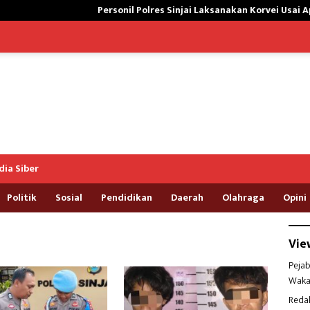
Personil Polres Sinjai Laksanakan Korvei Usai Apel Pagi, 
ia Siber
Politik
Sosial
Pendidikan
Daerah
Olahraga
Opini
Vie
Pejab
Waka
Reda