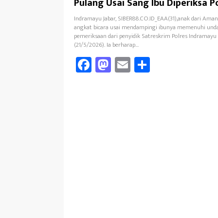
Pulang Usai Sang Ibu Diperiksa Po
Indramayu Jabar, SIBER88.CO.ID_EAA(31),anak dari Aman 
angkat bicara usai mendampingi ibunya memenuhi un
pemeriksaan dari penyidik Satreskrim Polres Indramayu
(21/5/2026). Ia berharap…
Fa
M
E
Sh
ce
as
m
ar
b
to
ail
e
oo
d
k
o
n