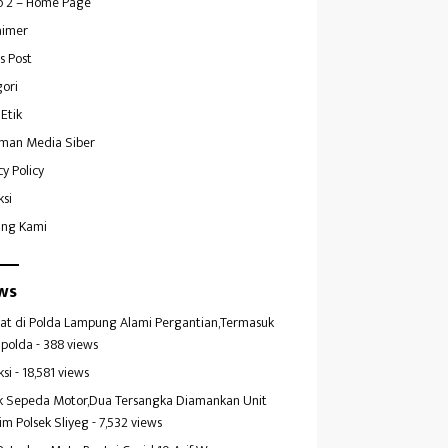
 2 – Home Page
aimer
s Post
ori
Etik
man Media Siber
cy Policy
ksi
ang Kami
ws
at di Polda Lampung Alami Pergantian,Termasuk
polda
- 388 views
ksi
- 18,581 views
k Sepeda Motor,Dua Tersangka Diamankan Unit
im Polsek Sliyeg
- 7,532 views