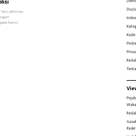
lisi
Demo
Discl
Yani, akhirnya
dangan
Index
 pada Kamis
Kateg
Kode 
Pedo
Priva
Reda
Tent
Vie
Pejab
Waka
Reda
Gasa
Reskr