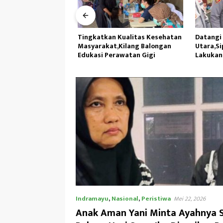
es Sinjai
Tingkatkan Kualitas Kesehatan
Datangi P
orvei Usai Apel
Masyarakat,Kilang Balongan
Utara,Sip
 lingkungan
Edukasi Perawatan Gigi
Lakukan 
Indramayu
,
Nasional
,
Peristiwa
Mei 22, 2026
Anak Aman Yani Minta Ayahnya 