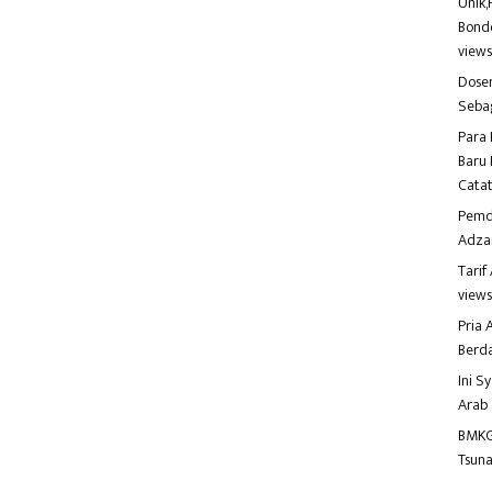
Unik,
Bondo
view
Dosen
Seba
Para 
Baru 
Catat
Pemd
Adza
Tari
view
Pria
Berd
Ini S
Arab
BMKG
Tsuna