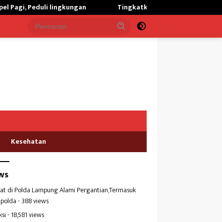
Peduli lingkungan
Tingkatkan Kualitas Kesehatan Masyaraka
Kesehatan
ws
at di Polda Lampung Alami Pergantian,Termasuk
polda
- 388 views
ksi
- 18,581 views