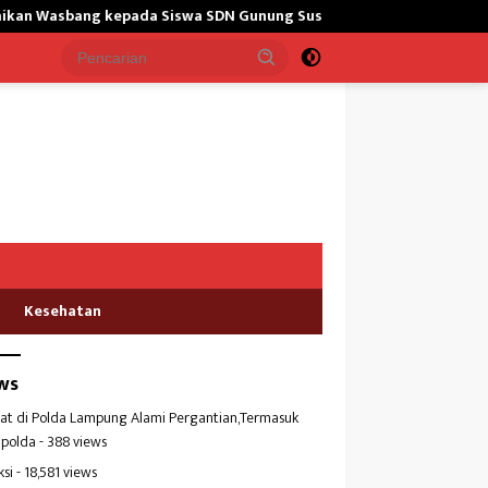
g kepada Siswa SDN Gunung Susu
Bangun Masjid,Satgas Yon
Kesehatan
ws
at di Polda Lampung Alami Pergantian,Termasuk
polda
- 388 views
ksi
- 18,581 views