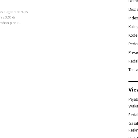
Demo
Discl
sus dugaan korupsi
n 2020 di
Index
itahan pihak…
Kateg
Kode 
Pedo
Priva
Reda
Tent
Vie
Pejab
Waka
Reda
Gasa
Reskr