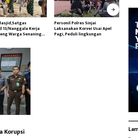
Polres Sinjai
Tingkatkan Kualitas Kesehatan
Datan
an Korvei Usai Apel
Masyarakat,Kilang Balongan
Utara
uli lingkungan
Edukasi Perawatan Gigi
Lakuk
La
a Korupsi