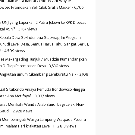
Putuskan Mata Rantai Covid 19 Arif Wayae
woso Promosikan Beli Cilok Gratis Masker
- 6,705
s
 UNJ yang Laporkan 2 Putra Jokowi ke KPK Dipecat
gai ASN?
- 5,167 views
Kepala Desa Se-Indonesia Siap-siap, Ini Program
KPK di Level Desa, Semua Harus Tahu, Sangat Serius,
!
- 4,509 views
es Mekargading Tunjuk 7 Muadzin Kumandangkan
n Di Tiap Perempatan Desa
- 3,630 views
f Angkutan umum Cikembang Lembursitu Naik
- 3,108
s
 Asal Situbondo Aniaya Pemuda Bondowoso Hingga
arah,Apa Motifnya?
- 3,037 views
yarat Menikahi Wanita Arab Saudi bagi Lelaki Non-
 Saudi
- 2,928 views
 Memperingati Warga Lampung Waspada Potensi
mi Malam Hari krakatau Level III
- 2,813 views