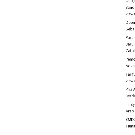
Unik,
Bondo
view
Dosen
Seba
Para 
Baru 
Catat
Pemd
Adza
Tari
view
Pria
Berd
Ini S
Arab
BMKG
Tsuna