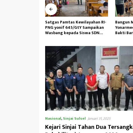
as Kewilayahan RI-
Bangun Masjid,Satgas
Personil 
45/GtY Sampaikan
Yonarmed 13/Nanggala Kerja
Laksanak
pada Siswa SDN
Bakti Bareng Warga Senaning
Pagi, Ped
u
Ambil Pasir Sungai
Nasional
,
Sinjai Sulsel
Januari 31, 2025
Kejari Sinjai Tahan Dua Tersangk