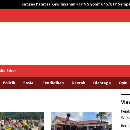
tgas Pamtas Kewilayahan RI-PNG yonif 645/GtY Sampaikan Wasban
ia Siber
Politik
Sosial
Pendidikan
Daerah
Olahraga
Opini
Vie
Pejab
Waka
Reda