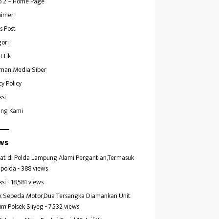
 2 – Home Page
aimer
s Post
ori
Etik
man Media Siber
cy Policy
ksi
ang Kami
ws
at di Polda Lampung Alami Pergantian,Termasuk
polda
- 388 views
ksi
- 18,581 views
k Sepeda Motor,Dua Tersangka Diamankan Unit
im Polsek Sliyeg
- 7,532 views