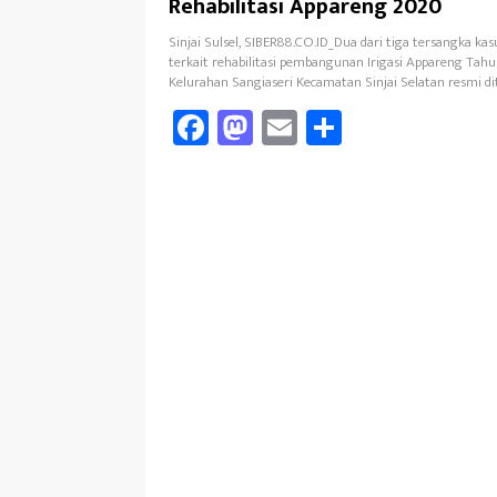
Rehabilitasi Appareng 2020
Sinjai Sulsel, SIBER88.CO.ID_Dua dari tiga tersangka ka
terkait rehabilitasi pembangunan Irigasi Appareng Tahu
Kelurahan Sangiaseri Kecamatan Sinjai Selatan resmi d
Fa
M
E
Sh
ce
as
m
ar
b
to
ail
e
oo
d
k
o
n