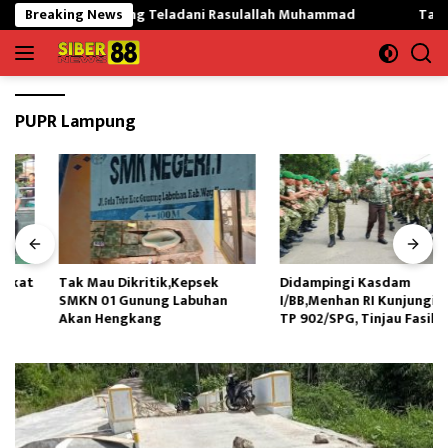
Langsung
 Mekargading Teladani Rasulallah Muhammad
Breaking News
Tak Mau Dik
ke
konten
PUPR Lampung
Tak Mau Dikritik,Kepsek
Didampingi Kasdam
SMKN 01 Gunung Labuhan
I/BB,Menhan RI Kunjungi Yonif
Akan Hengkang
TP 902/SPG, Tinjau Fasilitas