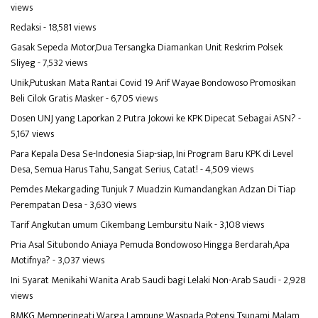
views
Redaksi
- 18,581 views
Gasak Sepeda Motor,Dua Tersangka Diamankan Unit Reskrim Polsek
Sliyeg
- 7,532 views
Unik,Putuskan Mata Rantai Covid 19 Arif Wayae Bondowoso Promosikan
Beli Cilok Gratis Masker
- 6,705 views
Dosen UNJ yang Laporkan 2 Putra Jokowi ke KPK Dipecat Sebagai ASN?
-
5,167 views
Para Kepala Desa Se-Indonesia Siap-siap, Ini Program Baru KPK di Level
Desa, Semua Harus Tahu, Sangat Serius, Catat!
- 4,509 views
Pemdes Mekargading Tunjuk 7 Muadzin Kumandangkan Adzan Di Tiap
Perempatan Desa
- 3,630 views
Tarif Angkutan umum Cikembang Lembursitu Naik
- 3,108 views
Pria Asal Situbondo Aniaya Pemuda Bondowoso Hingga Berdarah,Apa
Motifnya?
- 3,037 views
Ini Syarat Menikahi Wanita Arab Saudi bagi Lelaki Non-Arab Saudi
- 2,928
views
BMKG Memperingati Warga Lampung Waspada Potensi Tsunami Malam