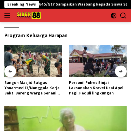
Langsung
I-PNG yonif 645/GtY Sampaikan Wasbang kepada Siswa SDN Gunung
Breaking News
ke
konten
Program Keluarga Harapan
Bangun Masjid,Satgas
Personil Polres Sinjai
Yonarmed 13/Nanggala Kerja
Laksanakan Korvei Usai Apel
Bakti Bareng Warga Senaning
Pagi, Peduli lingkungan
Ambil Pasir Sungai