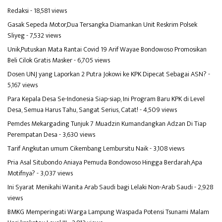
Redaksi
- 18,581 views
Gasak Sepeda Motor,Dua Tersangka Diamankan Unit Reskrim Polsek
Sliyeg
- 7,532 views
Unik,Putuskan Mata Rantai Covid 19 Arif Wayae Bondowoso Promosikan
Beli Cilok Gratis Masker
- 6,705 views
Dosen UNJ yang Laporkan 2 Putra Jokowi ke KPK Dipecat Sebagai ASN?
-
5,167 views
Para Kepala Desa Se-Indonesia Siap-siap, Ini Program Baru KPK di Level
Desa, Semua Harus Tahu, Sangat Serius, Catat!
- 4,509 views
Pemdes Mekargading Tunjuk 7 Muadzin Kumandangkan Adzan Di Tiap
Perempatan Desa
- 3,630 views
Tarif Angkutan umum Cikembang Lembursitu Naik
- 3,108 views
Pria Asal Situbondo Aniaya Pemuda Bondowoso Hingga Berdarah,Apa
Motifnya?
- 3,037 views
Ini Syarat Menikahi Wanita Arab Saudi bagi Lelaki Non-Arab Saudi
- 2,928
views
BMKG Memperingati Warga Lampung Waspada Potensi Tsunami Malam