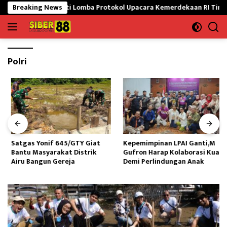
Langsung
an Siap Ikuti Lomba Protokol Upacara Kemerdekaan RI Tingkat Nasio
Breaking News
ke
konten
Polri
Satgas Yonif 645/GTY Giat
Kepemimpinan LPAI Ganti,M
Bantu Masyarakat Distrik
Gufron Harap Kolaborasi Kuat
Airu Bangun Gereja ‎
Demi Perlindungan Anak