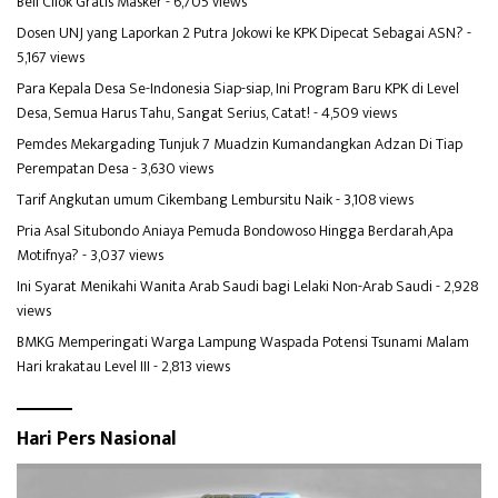
Beli Cilok Gratis Masker
- 6,705 views
Dosen UNJ yang Laporkan 2 Putra Jokowi ke KPK Dipecat Sebagai ASN?
-
5,167 views
Para Kepala Desa Se-Indonesia Siap-siap, Ini Program Baru KPK di Level
Desa, Semua Harus Tahu, Sangat Serius, Catat!
- 4,509 views
Pemdes Mekargading Tunjuk 7 Muadzin Kumandangkan Adzan Di Tiap
Perempatan Desa
- 3,630 views
Tarif Angkutan umum Cikembang Lembursitu Naik
- 3,108 views
Pria Asal Situbondo Aniaya Pemuda Bondowoso Hingga Berdarah,Apa
Motifnya?
- 3,037 views
Ini Syarat Menikahi Wanita Arab Saudi bagi Lelaki Non-Arab Saudi
- 2,928
views
BMKG Memperingati Warga Lampung Waspada Potensi Tsunami Malam
Hari krakatau Level III
- 2,813 views
Hari Pers Nasional