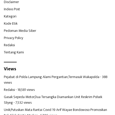
Disclaimer
Indexs Post
Kategori
Kode Etik
Pedoman Media Siber
Privacy Policy
Redaksi
Tentang Kami
Views
Pejabat di Polda Lampung Alami Pergantian,Termasuk Wakapolda
- 388
views
Redaksi
- 18,581 views
Gasak Sepeda Motor,Dua Tersangka Diamankan Unit Reskrim Polsek
Sliyeg
- 7,532 views
Unik,Putuskan Mata Rantai Covid 19 Arif Wayae Bondowoso Promosikan