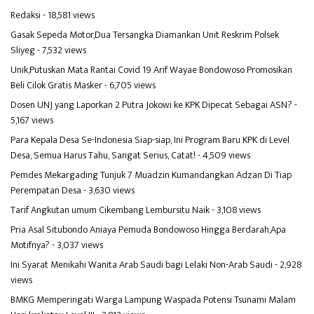
Redaksi
- 18,581 views
Gasak Sepeda Motor,Dua Tersangka Diamankan Unit Reskrim Polsek
Sliyeg
- 7,532 views
Unik,Putuskan Mata Rantai Covid 19 Arif Wayae Bondowoso Promosikan
Beli Cilok Gratis Masker
- 6,705 views
Dosen UNJ yang Laporkan 2 Putra Jokowi ke KPK Dipecat Sebagai ASN?
-
5,167 views
Para Kepala Desa Se-Indonesia Siap-siap, Ini Program Baru KPK di Level
Desa, Semua Harus Tahu, Sangat Serius, Catat!
- 4,509 views
Pemdes Mekargading Tunjuk 7 Muadzin Kumandangkan Adzan Di Tiap
Perempatan Desa
- 3,630 views
Tarif Angkutan umum Cikembang Lembursitu Naik
- 3,108 views
Pria Asal Situbondo Aniaya Pemuda Bondowoso Hingga Berdarah,Apa
Motifnya?
- 3,037 views
Ini Syarat Menikahi Wanita Arab Saudi bagi Lelaki Non-Arab Saudi
- 2,928
views
BMKG Memperingati Warga Lampung Waspada Potensi Tsunami Malam