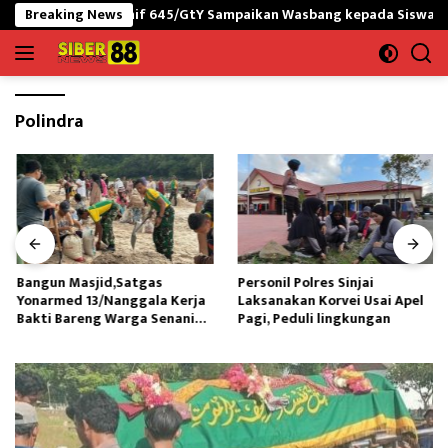
Langsung
 RI-PNG yonif 645/GtY Sampaikan Wasbang kepada Siswa SDN Gunu
Breaking News
ke
konten
Polindra
Bangun Masjid,Satgas
Personil Polres Sinjai
Yonarmed 13/Nanggala Kerja
Laksanakan Korvei Usai Apel
Bakti Bareng Warga Senaning
Pagi, Peduli lingkungan
Ambil Pasir Sungai