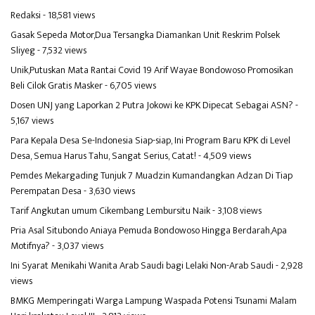
Redaksi
- 18,581 views
Gasak Sepeda Motor,Dua Tersangka Diamankan Unit Reskrim Polsek
Sliyeg
- 7,532 views
Unik,Putuskan Mata Rantai Covid 19 Arif Wayae Bondowoso Promosikan
Beli Cilok Gratis Masker
- 6,705 views
Dosen UNJ yang Laporkan 2 Putra Jokowi ke KPK Dipecat Sebagai ASN?
-
5,167 views
Para Kepala Desa Se-Indonesia Siap-siap, Ini Program Baru KPK di Level
Desa, Semua Harus Tahu, Sangat Serius, Catat!
- 4,509 views
Pemdes Mekargading Tunjuk 7 Muadzin Kumandangkan Adzan Di Tiap
Perempatan Desa
- 3,630 views
Tarif Angkutan umum Cikembang Lembursitu Naik
- 3,108 views
Pria Asal Situbondo Aniaya Pemuda Bondowoso Hingga Berdarah,Apa
Motifnya?
- 3,037 views
Ini Syarat Menikahi Wanita Arab Saudi bagi Lelaki Non-Arab Saudi
- 2,928
views
BMKG Memperingati Warga Lampung Waspada Potensi Tsunami Malam