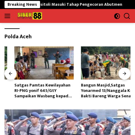
Langsung
 di Gunungsitoli Masuki Tahap Pengecoran Abutmen
Breaking News
Satga
ke
konten
Polda Aceh
Satgas Pamtas Kewilayahan
Bangun Masjid,Satgas
RI-PNG yonif 645/GtY
Yonarmed 13/Nanggala Kerja
Sampaikan Wasbang kepada
Bakti Bareng Warga Senaning
Siswa SDN Gunung Susu
Ambil Pasir Sungai