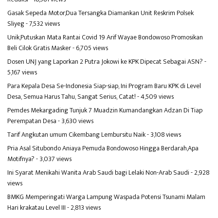
Gasak Sepeda Motor,Dua Tersangka Diamankan Unit Reskrim Polsek
Sliyeg
- 7,532 views
Unik,Putuskan Mata Rantai Covid 19 Arif Wayae Bondowoso Promosikan
Beli Cilok Gratis Masker
- 6,705 views
Dosen UNJ yang Laporkan 2 Putra Jokowi ke KPK Dipecat Sebagai ASN?
-
5,167 views
Para Kepala Desa Se-Indonesia Siap-siap, Ini Program Baru KPK di Level
Desa, Semua Harus Tahu, Sangat Serius, Catat!
- 4,509 views
Pemdes Mekargading Tunjuk 7 Muadzin Kumandangkan Adzan Di Tiap
Perempatan Desa
- 3,630 views
Tarif Angkutan umum Cikembang Lembursitu Naik
- 3,108 views
Pria Asal Situbondo Aniaya Pemuda Bondowoso Hingga Berdarah,Apa
Motifnya?
- 3,037 views
Ini Syarat Menikahi Wanita Arab Saudi bagi Lelaki Non-Arab Saudi
- 2,928
views
BMKG Memperingati Warga Lampung Waspada Potensi Tsunami Malam
Hari krakatau Level III
- 2,813 views