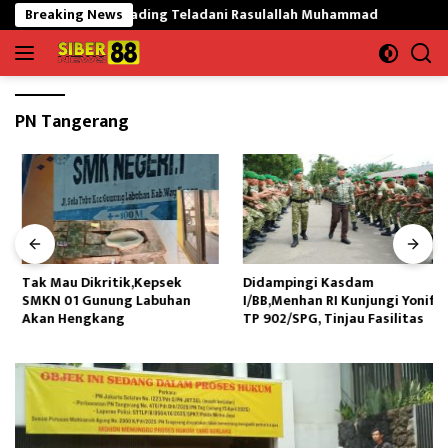
Langsung
at Mekargading Teladani Rasulallah Muhammad
Breaking News
Tak Mau D
ke
konten
PN Tangerang
Tak Mau Dikritik,Kepsek
Didampingi Kasdam
SMKN 01 Gunung Labuhan
I/BB,Menhan RI Kunjungi Yonif
Akan Hengkang
TP 902/SPG, Tinjau Fasilitas